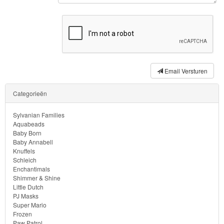
Forever
Friends
Spiderman
Disney
Email Versturen
princess
Categorieën
Angry
Sylvanian Families
Birds
Aquabeads
Baby Born
Baby Annabell
Batman
Knuffels
Schleich
Goede
Enchantimals
Shimmer & Shine
dinosaurus
Little Dutch
PJ Masks
Dora
Super Mario
Frozen
-
Paw Patrol