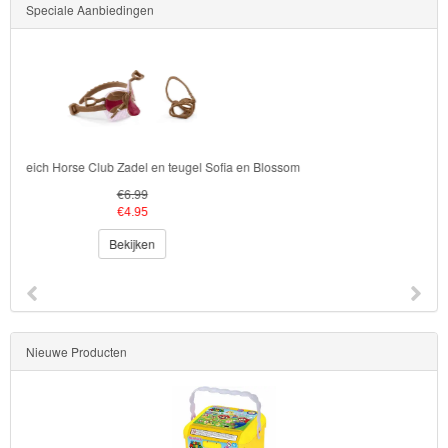
Speciale Aanbiedingen
Transformers
Back
to
School
14801 Schleich Wild Life zeehond
Strandlaken
€6.99
€5.99
&
Bekijken
Poncho
Kinderkamer
OP=OP!
Nieuwe Producten