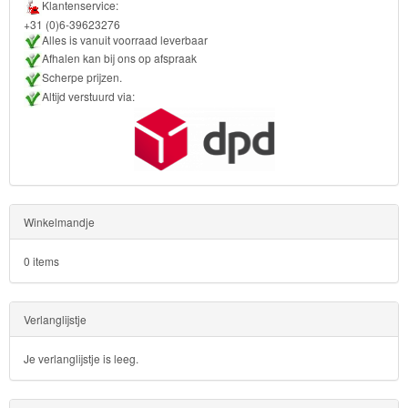
Klantenservice:
Bob
+31 (0)6-39623276
de
Alles is vanuit voorraad leverbaar
Afhalen kan bij ons op afspraak
bouwer
Scherpe prijzen.
Altijd verstuurd via:
SpongeBob
Star
Wars
Skylanders
Winkelmandje
Superman
0 items
Toy
Verlanglijstje
Story
Je verlanglijstje is leeg.
Trolls
Turtles