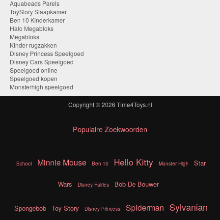
Aquabeads Parels
ToyStory Slaapkamer
Ben 10 Kinderkamer
Halo Megabloks
Megabloks
Kinder rugzakken
Disney Princess Speelgoed
Disney Cars Speelgoed
Speelgoed online
Speelgoed kopen
Monsterhigh speelgoed
Copyright © 2026
Time4Toys.nl
Populaire Zoekwoorden
Hello Kitty
Minnie Mouse
Star
School
Ben 10
Monster High
Wars
Bob De Bouwer
Disney Fairies
Sylvanian
Spiderman
Spongebob
Toy Story
Disney Princess