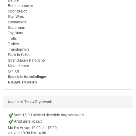
Monster
Bob de bouwer
SpongeBob
High
Star Wars
Skylanders
My
Superman
Toy Story
Little
Trolls
Turtles
Pony
Transformers
Back to School
Finding
Strandlaken & Poncho
Kinderkamer
Dory
OP=OP!
Speciale Aanbiedingen
Planes
Nieuwe artikelen
Sofia
Kopen bij Time4Toys want:
het
prinsesje
Voor 15:00 besteld dezelfde dag verstuurd
Altijd Bereikbaar:
Barbie
Ma t/m Vr van 10:00 t/m 17:00
za: van 10:00 t/m 14:00