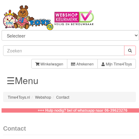
Sylvanian
Families
Winkelwagen
Afrekenen
Mijn Time4Toys
☰Menu
Aquabeads
Baby
Time4Toys.nl
Webshop
Contact
Born
+++ Hulp nodig? bel of whatsapp naar 06-39623276
Baby
Annabell
Contact