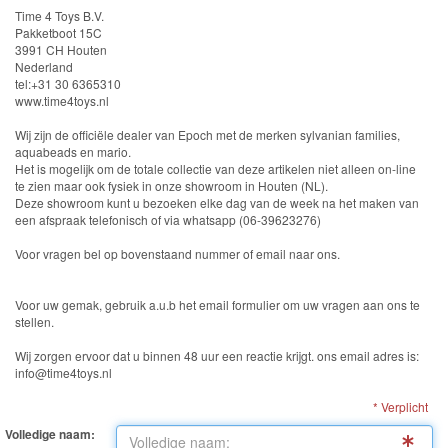
Knuffels
Time 4 Toys B.V.
Pakketboot 15C
Schleich
3991 CH Houten
Nederland
tel:+31 30 6365310
Enchantimals
www.time4toys.nl
Shimmer
Wij zijn de officiële dealer van Epoch met de merken sylvanian families,
aquabeads en mario.
&
Het is mogelijk om de totale collectie van deze artikelen niet alleen on-line
te zien maar ook fysiek in onze showroom in Houten (NL).
Shine
Deze showroom kunt u bezoeken elke dag van de week na het maken van
een afspraak telefonisch of via whatsapp (06-39623276)
Little
Voor vragen bel op bovenstaand nummer of email naar ons.
Dutch
Voor uw gemak, gebruik a.u.b het email formulier om uw vragen aan ons te
PJ
stellen.
Masks
Wij zorgen ervoor dat u binnen 48 uur een reactie krijgt. ons email adres is:
info@time4toys.nl
Super
* Verplicht
Mario
Volledige naam: