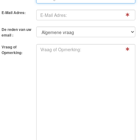
Frozen
E-Mail Adres:
Paw
Patrol
De reden van uw
email :
Fireman
Vraag of
Sam
Opmerking:
Magische
Eenhoorn
Mickey
&
Minnie
Puzzels
Avengers