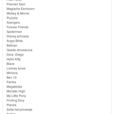
Fireman Sam
Diego
Magische Eenhoorn
Mickey & Minnie
Hello
Puzzels
Avengers
Kitty
Forever Friends
Spiderman
Blaze
Disney princess
Angry Birds
Batman
Looney
Goede dinosaurus
tunes
Dora -Diego
Hello Kitty
Blaze
Minions
Looney tunes
Minions
Ben
Ben 10
Fairies
10
Megabloks
Monster High
Fairies
My Little Pony
Finding Dory
Planes
Megabloks
Sofia het prinsesje
Barbie