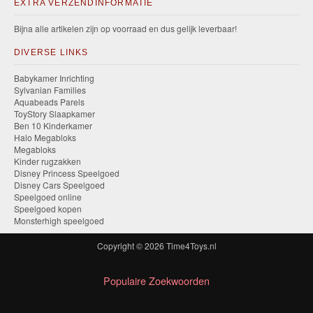
EXTRA VERZENDINFORMATIE
Bijna alle artikelen zijn op voorraad en dus gelijk leverbaar!
DIVERSE LINKS
Babykamer Inrichting
Sylvanian Families
Aquabeads Parels
ToyStory Slaapkamer
Ben 10 Kinderkamer
Halo Megabloks
Megabloks
Kinder rugzakken
Disney Princess Speelgoed
Disney Cars Speelgoed
Speelgoed online
Speelgoed kopen
Monsterhigh speelgoed
Copyright © 2026
Time4Toys.nl
Populaire Zoekwoorden