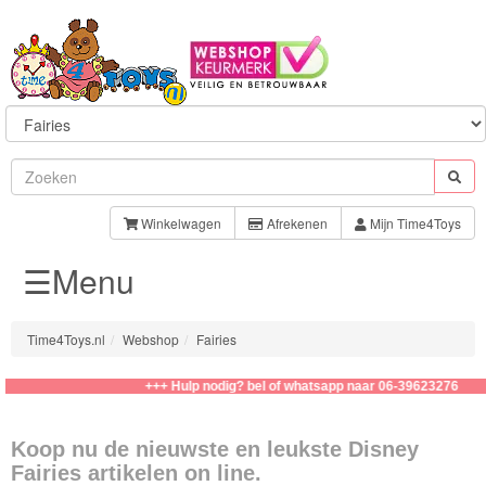
Sylvanian
Families
Winkelwagen
Afrekenen
Mijn Time4Toys
☰Menu
Aquabeads
Baby
Time4Toys.nl
Webshop
Fairies
Born
+++ Hulp nodig? bel of whatsapp naar 06-39623276
Baby
Annabell
Koop nu de nieuwste en leukste Disney
Fairies artikelen on line.