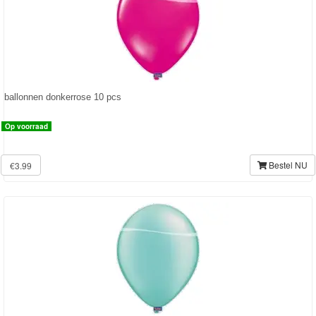
&
Poncho
Kinderkamer
OP=OP!
ballonnen donkerrose 10 pcs
Op voorraad
Bestel NU
€3.99