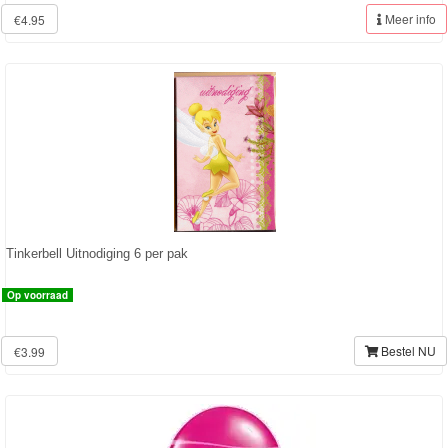
Meer info
€4.95
Skylanders
Superman
Toy
Story
Trolls
Turtles
Tinkerbell Uitnodiging 6 per pak
Transformers
Op voorraad
Back
Bestel NU
€3.99
to
School
Strandlaken