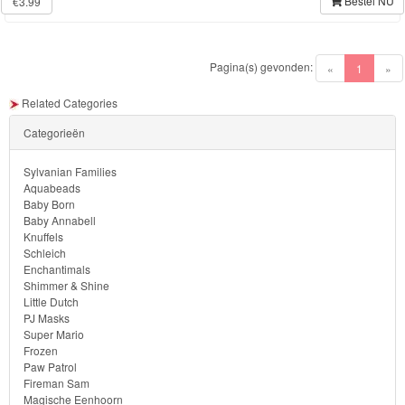
Bestel NU
€3.99
Pagina(s) gevonden:
(current)
«
1
»
Related Categories
Categorieën
Sylvanian Families
Aquabeads
Baby Born
Baby Annabell
Knuffels
Schleich
Enchantimals
Shimmer & Shine
Little Dutch
PJ Masks
Super Mario
Frozen
Paw Patrol
Fireman Sam
Magische Eenhoorn