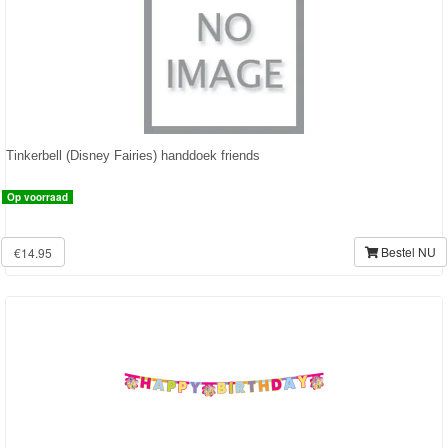
dekbedovertrek
lamp
Feestartikelen
Divers
Tinkerbell (Disney Fairies) handdoek friends
Op voorraad
Megabloks
Bestel NU
€14.95
Monster
High
My
Little
Pony
Finding