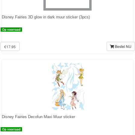
Forever
Friends
Disney Fairies 3D glow in dark muur sticker (3pcs)
Spiderman
Op voorraad
Disney
Bestel NU
€17.95
princess
Angry
Birds
Batman
Goede
dinosaurus
Disney Fairies Decofun Maxi Muur sticker
Dora
Op voorraad
-