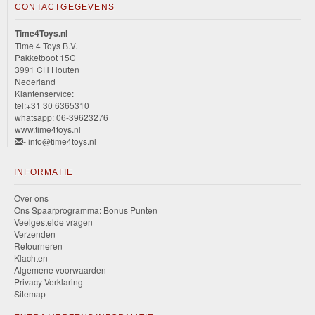
CONTACTGEGEVENS
Time4Toys.nl
Time 4 Toys B.V.
Pakketboot 15C
3991 CH Houten
Nederland
Klantenservice:
tel:+31 30 6365310
whatsapp: 06-39623276
www.time4toys.nl
- info@time4toys.nl
INFORMATIE
Over ons
Ons Spaarprogramma: Bonus Punten
Veelgestelde vragen
Verzenden
Retourneren
Klachten
Algemene voorwaarden
Privacy Verklaring
Sitemap