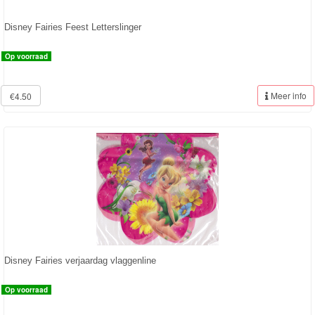
Dory
Disney Fairies Feest Letterslinger
Planes
Op voorraad
Sofia
Meer info
€4.50
het
prinsesje
Barbie
Bob
de
bouwer
SpongeBob
Disney Fairies verjaardag vlaggenline
Star
Op voorraad
Wars