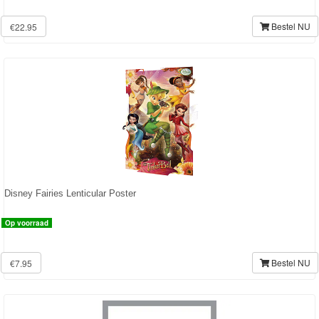
Diego
Bestel NU
€22.95
Hello
Kitty
Blaze
Looney
tunes
Minions
Disney Fairies Lenticular Poster
Ben
Op voorraad
10
Bestel NU
€7.95
Fairies
Kinderkamer