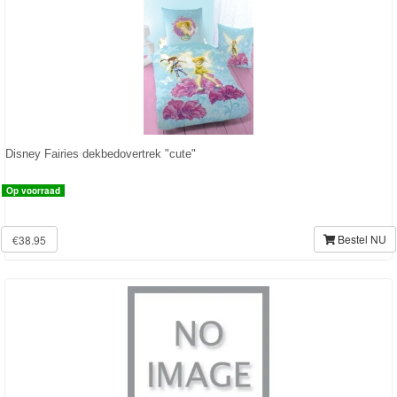
Frozen
Paw
Patrol
Fireman
Sam
Disney Fairies dekbedovertrek "cute"
Magische
Op voorraad
Eenhoorn
Bestel NU
€38.95
Mickey
&
Minnie
Puzzels
Avengers