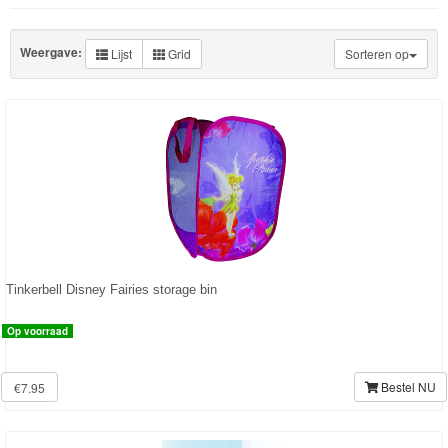
Knuffels
Schleich
Weergave:
Lijst
Grid
Sorteren op
Enchantimals
Shimmer
&
Shine
Little
Dutch
Tinkerbell Disney Fairies storage bin
PJ
Op voorraad
Masks
Super
Bestel NU
€7.95
Mario