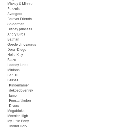
Mickey & Minnie
Puzzels
Avengers
Forever Friends
Spiderman
Disney princess
Angry Birds
Batman
Goede dinosaurus
Dora -Diego
Hello Kitty
Blaze
Looney tunes
Minions
Ben 10
Fairies
Kinderkamer
dekbedovertrek
lamp
Feestartikelen
Divers
Megabloks
Monster High
My Little Pony
Finding Dory