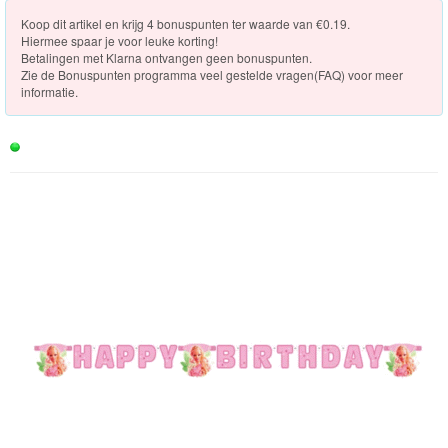
Knuffels
[Op voorraad]
Koop dit artikel en krijg 4 bonuspunten ter waarde van €0.19.
Hiermee spaar je voor leuke korting!
Schleich
Betalingen met Klarna ontvangen geen bonuspunten.
Zie de
Bonuspunten programma veel gestelde vragen(FAQ)
voor meer
Enchantimals
informatie.
Shimmer
&
Shine
Little
Dutch
PJ
Masks
Super
Mario