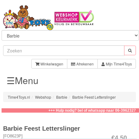
Sylvanian
Families
Winkelwagen
Afrekenen
Mijn Time4Toys
☰Menu
Aquabeads
Baby
Time4Toys.nl
Webshop
Barbie
Barbie Feest Letterslinger
Born
+++ Hulp nodig? bel of whatsapp naar 06-39623276
Baby
Annabell
Barbie Feest Letterslinger
[
FO8623P
]
€4.50