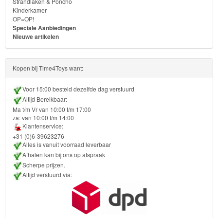
Strandlaken & Poncho
Kinderkamer
Transformers
OP=OP!
Speciale Aanbiedingen
Nieuwe artikelen
Back
to
Kopen bij Time4Toys want:
School
Voor 15:00 besteld dezelfde dag verstuurd
Strandlaken
Altijd Bereikbaar:
&
Ma t/m Vr van 10:00 t/m 17:00
za: van 10:00 t/m 14:00
Poncho
Klantenservice:
+31 (0)6-39623276
Kinderkamer
Alles is vanuit voorraad leverbaar
Afhalen kan bij ons op afspraak
OP=OP!
Scherpe prijzen.
Altijd verstuurd via: