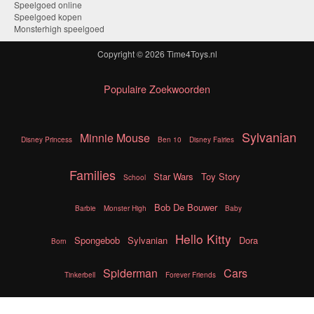
Speelgoed online
Speelgoed kopen
Monsterhigh speelgoed
Copyright © 2026
Time4Toys.nl
Populaire Zoekwoorden
Sylvanian
Minnie Mouse
Disney Princess
Ben 10
Disney Fairies
Families
Star Wars
Toy Story
School
Bob De Bouwer
Barbie
Monster High
Baby
Hello Kitty
Spongebob
Sylvanian
Dora
Born
Spiderman
Cars
Tinkerbell
Forever Friends