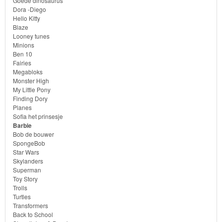
Goede dinosaurus
Bob
Dora -Diego
Hello Kitty
de
Blaze
bouwer
Looney tunes
Minions
Ben 10
SpongeBob
Fairies
Megabloks
Star
Monster High
My Little Pony
Wars
Finding Dory
Planes
Skylanders
Sofia het prinsesje
Barbie
Bob de bouwer
Superman
SpongeBob
Star Wars
Toy
Skylanders
Superman
Story
Toy Story
Trolls
Trolls
Turtles
Transformers
Back to School
Turtles