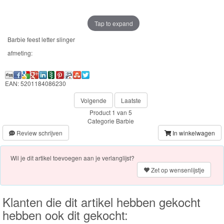
Frozen
Tap to expand
Paw
Barbie feest letter slinger
Patrol
afmeting:
Fireman
Sam
EAN: 5201184086230
Volgende
Laatste
Magische
Product 1 van 5
Eenhoorn
Categorie
Barbie
Review schrijven
In winkelwagen
Mickey
&
Wil je dit artikel toevoegen aan je verlanglijst?
Minnie
Zet op wensenlijstje
Puzzels
Klanten die dit artikel hebben gekocht
hebben ook dit gekocht:
Avengers