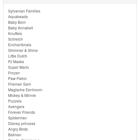
Monster
Sylvanian Families
High
Aquabeads
Baby Born
My
Baby Annabell
Knuffels
Little
Schleich
Enchantimals
Pony
Shimmer & Shine
Little Dutch
Finding
PJ Masks
Super Mario
Dory
Frozen
Paw Patrol
Planes
Fireman Sam
Magische Eenhoorn
Mickey & Minnie
Sofia
Puzzels
het
Avengers
Forever Friends
prinsesje
Spiderman
Disney princess
Angry Birds
Barbie
Batman