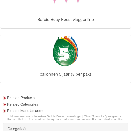
Diego
Hello
Barbie Bday Feest vlaggenline
Kitty
Blaze
Looney
tunes
ballonnen 5 jaar (8 per pak)
Minions
Ben
10
Related Products
Related Categories
Fairies
Related Manufacturers
Momenteel wordt bekeken:
Barbie Feest Letterslinger | Time4Toys.nl - Speelgoed -
Feestartikelen - Accessoires | Koop nu de nieuwste en leukste Barbie artikelen on line.
Megabloks
Categorieën