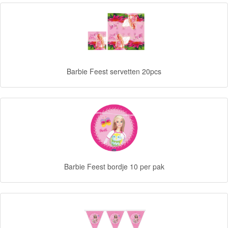
Forever
Friends
Spiderman
Barbie Feest servetten 20pcs
Disney
princess
Angry
Birds
Batman
Barbie Feest bordje 10 per pak
Goede
dinosaurus
Dora
-