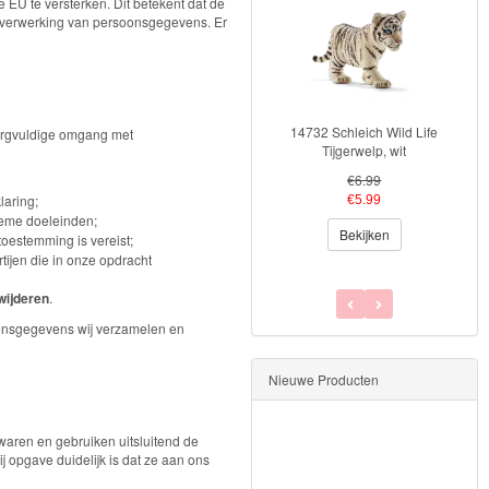
EU te versterken. Dit betekent dat de
de verwerking van persoonsgegevens. Er
14732 Schleich Wild Life
42
orgvuldige omgang met
Tijgerwelp, wit
p
€6.99
laring;
€5.99
tieme doeleinden;
Bekijken
oestemming is vereist;
ijen die in onze opdracht
wijderen
.
soonsgegevens wij verzamelen en
Nieuwe Producten
waren en gebruiken uitsluitend de
 opgave duidelijk is dat ze aan ons