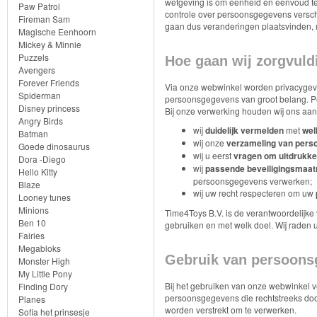
Knuffels
wetgeving is om eenheid en eenvoud te
Paw Patrol
controle over persoonsgegevens versche
Fireman Sam
gaan dus veranderingen plaatsvinden, maa
Schleich
Magische Eenhoorn
Mickey & Minnie
Puzzels
Hoe gaan wij zorgvul
Enchantimals
Avengers
Forever Friends
Via onze webwinkel worden privacygev
Shimmer
Spiderman
persoonsgegevens van groot belang. Pe
Disney princess
Bij onze verwerking houden wij ons aan 
&
Angry Birds
wij
duidelijk vermelden
met
wel
Batman
Shine
wij onze
verzameling van per
Goede dinosaurus
wij u eerst
vragen om uitdrukke
Dora -Diego
Little
wij
passende beveiligingsmaa
Hello Kitty
persoonsgegevens verwerken;
Blaze
Dutch
wij uw recht respecteren om uw
Looney tunes
Minions
Time4Toys B.V. is de verantwoordelijke
PJ
Ben 10
gebruiken en met welk doel. Wij raden u
Fairies
Masks
Megabloks
Gebruik van persoon
Monster High
Super
My Little Pony
Bij het gebruiken van onze webwinkel v
Finding Dory
Mario
persoonsgegevens die rechtstreeks door
Planes
worden verstrekt om te verwerken.
Sofia het prinsesje