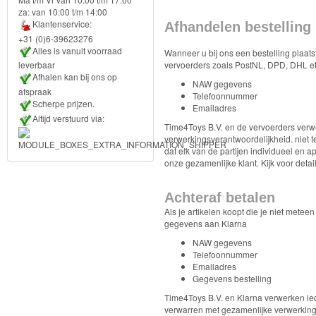
za: van 10:00 t/m 14:00
Forever
Klantenservice:
Afhandelen bestelling
Friends
+31 (0)6-39623276
Alles is vanuit voorraad
Wanneer u bij ons een bestelling plaat
vervoerders zoals PostNL, DPD, DHL et
leverbaar
Spiderman
Afhalen kan bij ons op
NAW gegevens
afspraak
Telefoonnummer
Disney
Scherpe prijzen.
Emailadres
princess
Altijd verstuurd via:
Time4Toys B.V. en de vervoerders verw
verwerkingsverantwoordelijkheid. niet 
Angry
dat elk van de partijen individueel en
onze gezamenlijke klant. Kijk voor deta
Birds
Achteraf betalen
Batman
Als je artikelen koopt die je niet metee
gegevens aan Klarna
Goede
NAW gegevens
dinosaurus
Telefoonnummer
Emailadres
Gegevens bestelling
Dora
Time4Toys B.V. en Klarna verwerken ied
-
verwarren met gezamenlijke verwerkings