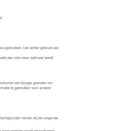
t.
ies gebruiken. Uw verder gebruik van
bsite dan niet meer optimaal werkt.
eenkomst met Google gesloten om
rmatie te gebruiken voor andere
het bijzonder nemen wij de volgende
en onze website wordt afgeschermd