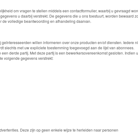
ijkheid om vragen te stellen middels een contactformulier, waarbij u gevraagd wor
 gegevens u daarbij verstrekt. De gegevens die u ons toestuurt, worden bewaard zo
or de volledige beantwoording en afhandeling daarvan.
 geïnteresseerden willen informeren over onze producten en/of diensten. Iedere n
dt slechts met uw expliciete toestemming toegevoegd aan de lijst van abonnees.
 een derde partij. Met deze partij is een bewerkersovereenkomst gesloten. Indien
e volgende gegevens verstrekt:
vertenties. Deze zijn op geen enkele wijze te herleiden naar personen