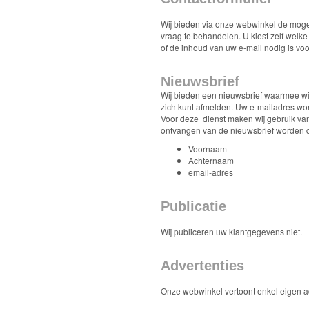
Monster
Wij bieden via onze webwinkel de mogel
High
vraag te behandelen. U kiest zelf welke
of de inhoud van uw e-mail nodig is vo
My
Nieuwsbrief
Little
Wij bieden een nieuwsbrief waarmee wij
Pony
zich kunt afmelden. Uw e-mailadres wor
Voor deze dienst maken wij gebruik van
ontvangen van de nieuwsbrief worden d
Finding
Voornaam
Dory
Achternaam
email-adres
Planes
Publicatie
Sofia
Wij publiceren uw klantgegevens niet.
het
prinsesje
Advertenties
Barbie
Onze webwinkel vertoont enkel eigen ad