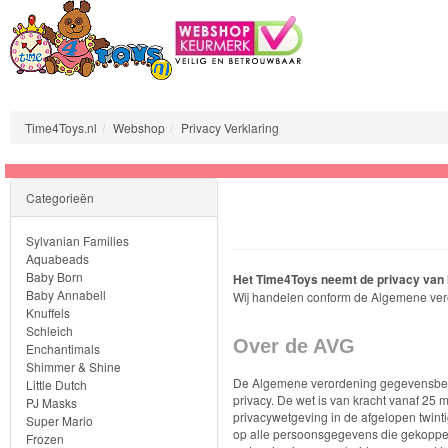
Time4Toys.nl
Webshop
Privacy Verklaring
Sylvanian
Categorieën
Families
Sylvanian Families
Aquabeads
Aquabeads
Baby Born
Het Time4Toys neemt de privacy van h
Baby Annabell
Baby
Wij handelen conform de Algemene ver
Knuffels
Born
Schleich
Over de AVG
Enchantimals
Shimmer & Shine
Baby
De Algemene verordening gegevensbesc
Little Dutch
Annabell
privacy. De wet is van kracht vanaf 25 m
PJ Masks
privacywetgeving in de afgelopen twin
Super Mario
op alle persoonsgegevens die gekoppeld
Frozen