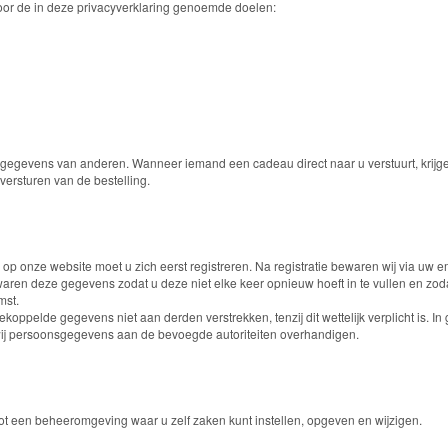
or de in deze privacyverklaring genoemde doelen:
gegevens van anderen. Wanneer iemand een cadeau direct naar u verstuurt, kri
versturen van de bestelling.
 op onze website moet u zich eerst registreren. Na registratie bewaren wij via uw
en deze gegevens zodat u deze niet elke keer opnieuw hoeft in te vullen en zoda
mst.
oppelde gegevens niet aan derden verstrekken, tenzij dit wettelijk verplicht is. I
ij persoonsgegevens aan de bevoegde autoriteiten overhandigen.
tot een beheeromgeving waar u zelf zaken kunt instellen, opgeven en wijzigen.