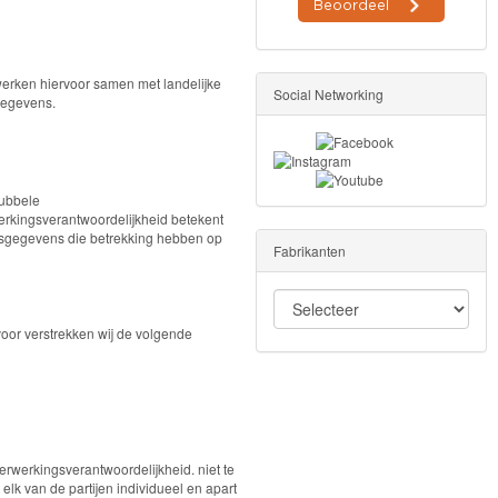
werken hiervoor samen met landelijke
Social Networking
gegevens.
dubbele
erkingsverantwoordelijkheid betekent
onsgegevens die betrekking hebben op
Fabrikanten
rvoor verstrekken wij de volgende
rwerkingsverantwoordelijkheid. niet te
lk van de partijen individueel en apart