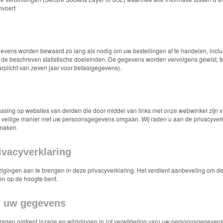
nvoert
ens worden bewaard zo lang als nodig om uw bestellingen af te handelen, inclus
e beschreven statistische doeleinden. De gegevens worden vervolgens gewist, tenzij
arplicht van zeven jaar voor betaalgegevens).
passing op websites van derden die door middel van links met onze webwinkel zijn
 veilige manier met uw persoonsgegevens omgaan. Wij raden u aan de privacyverk
 maken.
ivacyverklaring
zigingen aan te brengen in deze privacyverklaring. Het verdient aanbeveling om de
en op de hoogte bent.
n uw gegevens
ragen omtrent inzage en wijzigingen in (of verwijdering van) uw persoonsgegevens k