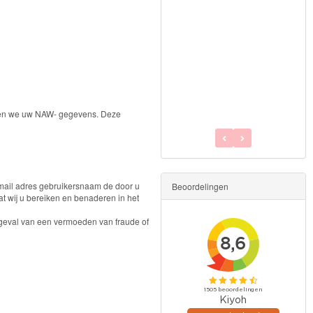
31915 Aquabeads
Sterrenparels Dierenvrienden
€7.99
Bekijken
jgen we uw NAW- gegevens. Deze
 email adres gebruikersnaam de door u
Beoordelingen
t wij u bereiken en benaderen in het
n geval van een vermoeden van fraude of