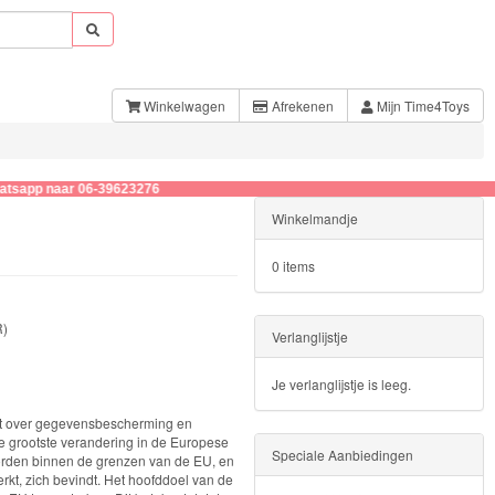
Winkelwagen
Afrekenen
Mijn Time4Toys
9623276
Winkelmandje
0 items
R)
Verlanglijstje
Je verlanglijstje is leeg.
et over gegevensbescherming en
 de grootste verandering in de Europese
Speciale Aanbiedingen
worden binnen de grenzen van de EU, en
kt, zich bevindt. Het hoofddoel van de