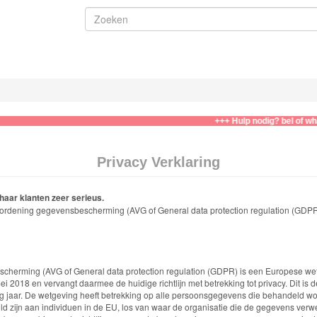
+++ Hulp nodig? bel of whatsapp naar 06-3
Privacy Verklaring
aar klanten zeer serieus.
ordening gegevensbescherming (AVG of General data protection regulation (GDP
herming (AVG of General data protection regulation (GDPR) is een Europese w
ei 2018 en vervangt daarmee de huidige richtlijn met betrekking tot privacy. Dit is
tig jaar. De wetgeving heeft betrekking op alle persoonsgegevens die behandeld 
 zijn aan individuen in de EU, los van waar de organisatie die de gegevens verwer