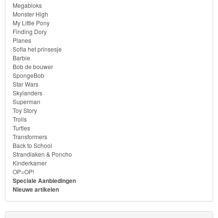
Megabloks
Monster High
My Little Pony
Finding Dory
Planes
Sofia het prinsesje
Barbie
Bob de bouwer
SpongeBob
Star Wars
Skylanders
Superman
Toy Story
Trolls
Turtles
Transformers
Back to School
Strandlaken & Poncho
Kinderkamer
OP=OP!
Speciale Aanbiedingen
Nieuwe artikelen