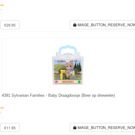
Diego
-
Hello
IMAGE_BUTTON_RESERVE_NO
€29.95
Kitty
Blaze
Looney
tunes
Minions
Ben
4391 Sylvanian Families - Baby Draagdoosje (Beer op driewieler)
10
-
Fairies
Megabloks
IMAGE_BUTTON_RESERVE_NO
€11.95