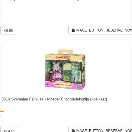
Transformers
-
Back
IMAGE_BUTTON_RESERVE_NO
€9.95
to
School
Strandlaken
&
Poncho
Kinderkamer
OP=OP!
5014 Sylvanian Families - Moeder Chocoladekonijn (koelkast)
-
IMAGE_BUTTON_RESERVE_NO
€24.99