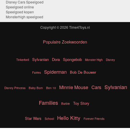
Disney Cars Speelgoed
Speelgoed online
Speelgoed kopen
Monsterhigh speelgoed
Copyright © 2026
Time4Toys.nl
Populaire Zoekwoorden
Sylvanian
Dora
Spongebob
Tinkerbell
Monster High
Disney
Spiderman
Bob De Bouwer
Fairies
Sylvanian
Minnie Mouse
Cars
Disney Princess
Baby Born
Ben 10
Families
Toy Story
Barbie
Hello Kitty
Star Wars
School
Forever Friends