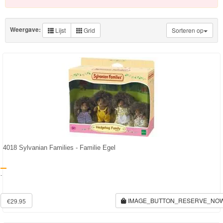
Knuffels
Schleich
Weergave:
Lijst
Grid
Sorteren op
Enchantimals
Shimmer
&
Shine
Little
Dutch
4018 Sylvanian Families - Familie Egel
PJ
Masks
-
Super
IMAGE_BUTTON_RESERVE_NO
€29.95
Mario