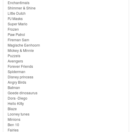
Enchantimals
Shimmer & Shine
Little Dutch
PJ Masks
Super Mario
Frozen
Paw Patrol
Fireman Sam
Magische Eenhoorn
Mickey & Minnie
Puzzels
Avengers
Forever Friends
Spiderman
Disney princess
Angry Birds
Batman
Goede dinosaurus
Dora -Diego
Hello Kitty
Blaze
Looney tunes
Minions
Ben 10
Fairies