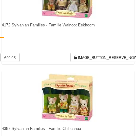
Forever
Friends
4172 Sylvanian Families - Familie Walnoot Eekhoorn
Spiderman
-
Disney
princess
IMAGE_BUTTON_RESERVE_NO
€29.95
Angry
Birds
Batman
Goede
dinosaurus
Dora
4387 Sylvanian Families - Familie Chihuahua
-