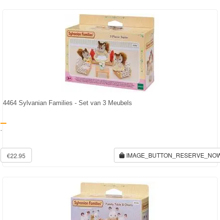
Monster
High
My
Little
Pony
Finding
4464 Sylvanian Families - Set van 3 Meubels
Dory
-
Planes
Sofia
IMAGE_BUTTON_RESERVE_NO
€22.95
het
prinsesje
Barbie