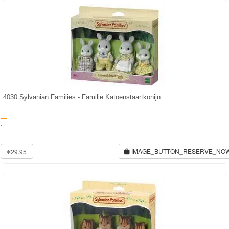
Frozen
Paw
Patrol
Fireman
Sam
4030 Sylvanian Families - Familie Katoenstaartkonijn
Magische
Eenhoorn
-
Mickey
IMAGE_BUTTON_RESERVE_NO
€29.95
&
Minnie
Puzzels
Avengers