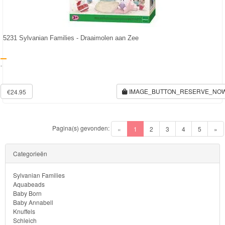
5231 Sylvanian Families - Draaimolen aan Zee
-
IMAGE_BUTTON_RESERVE_NO
€24.95
Pagina(s) gevonden:
(current)
«
1
2
3
4
5
»
Volgende
Categorieën
Sylvanian Families
Aquabeads
Baby Born
Baby Annabell
Knuffels
Schleich