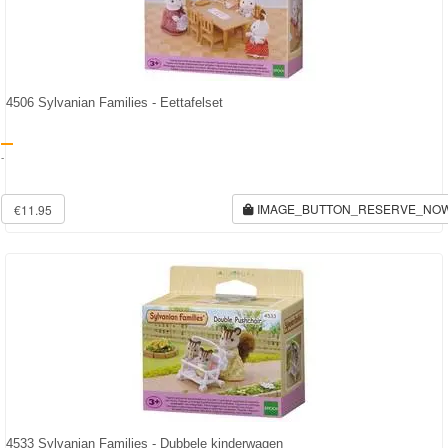
Bob
de
bouwer
4506 Sylvanian Families - Eettafelset
SpongeBob
-
Star
Wars
IMAGE_BUTTON_RESERVE_NO
€11.95
Skylanders
Superman
Toy
Story
Trolls
Turtles
4533 Sylvanian Families - Dubbele kinderwagen