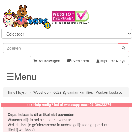
Sylvanian
Families
Winkelwagen
Afrekenen
Mijn Time4Toys
☰Menu
Aquabeads
Baby
Time4Toys.nl
Webshop
5028 Sylvanian Families - Keuken-kookset
Born
+++ Hulp nodig? bel of whatsapp naar 06-39623276
Baby
Oeps, helaas is dit artikel niet gevonden!
Annabell
Waarschijnlijk is het niet meer leverbaar.
Wellicht ben je geïnteresseerd in andere gelijksoortige producten.
Hierbij wat ideeën.