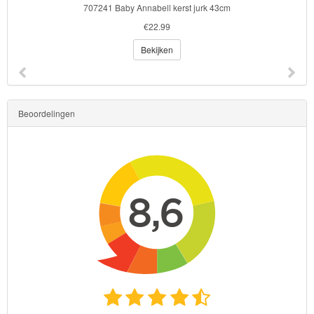
707241 Baby Annabell kerst jurk 43cm
Poncho
€22.99
Kinderkamer
Bekijken
OP=OP!
Beoordelingen