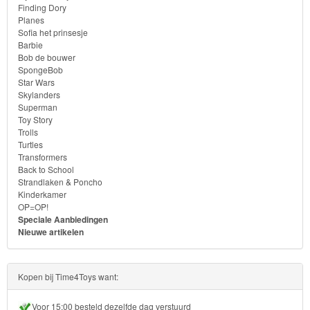
Finding Dory
Minions
Planes
Sofia het prinsesje
Barbie
Ben
Bob de bouwer
SpongeBob
10
Star Wars
Skylanders
Fairies
Superman
Toy Story
Trolls
Megabloks
Turtles
Transformers
Monster
Back to School
Strandlaken & Poncho
High
Kinderkamer
OP=OP!
My
Speciale Aanbiedingen
Nieuwe artikelen
Little
Pony
Kopen bij Time4Toys want:
Finding
Voor 15:00 besteld dezelfde dag verstuurd