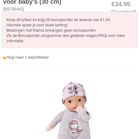
Nieuwe
voor baby's (30 cm)
€34.95
artikelen
[
BB706442
]
[Op voorraad]
2023
Koop dit artikel en krijg 29 bonuspunten ter waarde van €1.44.
Hiermee spaar je voor leuke korting!
Betalingen met Klarna ontvangen geen bonuspunten.
Pop
Zie de
Bonuspunten programma veel gestelde vragen(FAQ)
voor meer
Voor
informatie.
Babys
Nog maar 1 beschikbaar
Pop
maat
36cm
Pop
maat
43cm
kleding
36cm