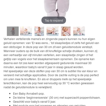
kleding
43cm
Tap to expand
Accessoires
aanbiedingen
Verhalen vertellende mama's en zingende papa's kunnen nu hun eigen
geluid opnemen: van 'Er was eens...' tot slaapliedjes of zelfs het geluid van
een stofzuiger. In deze pop van 30 cm zit een geluidsmodule verstopt.
Wanneer ouders op de buik van dit knuffelige schatje drukken, kunnen zij
Knuffels
een verhaaltje van vijf minuten vertellen, een slaapliedje zingen of het
getjilp van vogels voor het slaapkamerraam opnemen. De opname kan
Schleich
daarna een tot zes keer worden afgespeeld gedurende maximaal 30
minuten, waardoor baby's vanaf 0 jaar in slaap gesust worden.
Het speelpakje van deze stoffen pop van 30 cm is subtiel lila van kleur en
Enchantimals
versierd met schattige applicaties. Door de zachte vulling is de pop perfect
om uren mee te knuffelen. En als er druppels melk op het speelpakje
terechtkomen, kan de pop heel eenvoudig op 30 °C worden gewassen
Shimmer
nadat de geluidsmodule is verwijderd.
&
Een Baby Annabell-pop.
Shine
De kleine ‘beginnersversie’ (30 cm) met superzacht poppenlichaam.
Geschikt voor baby's vanaf 0 jaar.
Met module voor het opnemen en afspelen van geluiden.