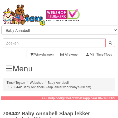
Sylvanian
Families
Winkelwagen
Afrekenen
Mijn Time4Toys
☰Menu
Aquabeads
Baby
Time4Toys.nl
Webshop
Baby Annabell
Born
706442 Baby Annabell Slaap lekker voor baby's (30 cm)
Baby
+++ Hulp nodig? bel of whatsapp naar 06-39623276
Annabell
706442 Baby Annabell Slaap lekker