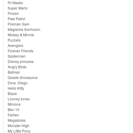
PJ Masks
Birds
Super Mario
Frozen
Batman
Paw Patrol
Fireman Sam
Magische Eenhoorn
Goede
Mickey & Minnie
dinosaurus
Puzzels
Avengers
Forever Friends
Dora
Spiderman
Disney princess
-
Angry Birds
Diego
Batman
Goede dinosaurus
Dora -Diego
Hello
Hello Kitty
Kitty
Blaze
Looney tunes
Minions
Blaze
Ben 10
Fairies
Looney
Megabloks
Monster High
tunes
My Little Pony