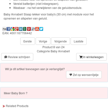
Little
Vereist batterijen (niet inbegrepen).
Wasbaar - na het verwijderen van de geluidsmodule.
Dutch
Baby Annabell Slaap lekker voor baby's (30 cm) met module voor het
opnemen en afspelen van geluid.
PJ
Masks
EAN: 4001167706442
Super
Eerste
Vorige
Volgende
Laatste
Mario
Product 8 van 24
Categorie
Baby Annabell
Frozen
Review schrijven
In winkelwagen
Paw
Wil je dit artikel toevoegen aan je verlanglijst?
Patrol
Zet op wensenlijstje
Fireman
Sam
Meer
Baby Born ?
Magische
Related Products