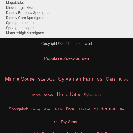
Megabloks
Kinder rugzakken
Disney Princess Speelgoed
Disney Cars Speelgoed
Speelgoed online
Speelgoed kopen
Monsterhigh speelgoed
Copyright © 2026
Time4Toys.nl
Populaire Zoekwoorden
Sylvanian Families
Minnie Mouse
Cars
Star Wars
Forever
Hello Kitty
Sylvanian
Friends
School
Spiderman
Spongebob
Dora
Disney Fairies
Barbie
Tinkerbell
Ben
Toy Story
10