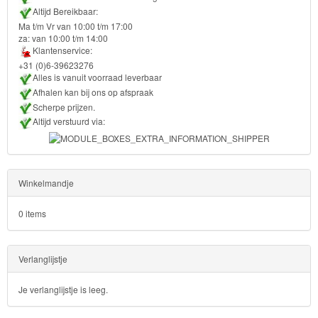
Dory
Altijd Bereikbaar:
Ma t/m Vr van 10:00 t/m 17:00
Planes
za: van 10:00 t/m 14:00
Klantenservice:
Sofia
+31 (0)6-39623276
Alles is vanuit voorraad leverbaar
het
Afhalen kan bij ons op afspraak
prinsesje
Scherpe prijzen.
Altijd verstuurd via:
Barbie
Bob
Winkelmandje
de
bouwer
0 items
SpongeBob
Verlanglijstje
Star
Je verlanglijstje is leeg.
Wars