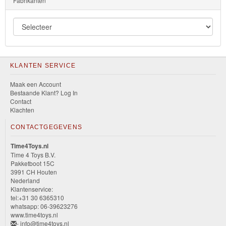
Fabrikanten
KLANTEN SERVICE
Maak een Account
Bestaande Klant? Log In
Contact
Klachten
CONTACTGEGEVENS
Time4Toys.nl
Time 4 Toys B.V.
Pakketboot 15C
3991 CH Houten
Nederland
Klantenservice:
tel:+31 30 6365310
whatsapp: 06-39623276
www.time4toys.nl
- info@time4toys.nl