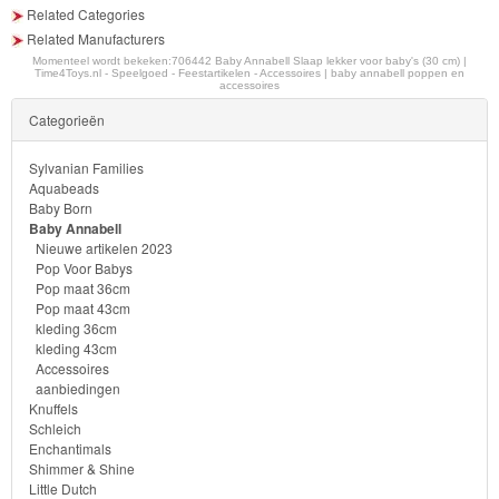
Eenhoorn
Related Categories
Related Manufacturers
Mickey
Momenteel wordt bekeken:
706442 Baby Annabell Slaap lekker voor baby's (30 cm) |
Time4Toys.nl - Speelgoed - Feestartikelen - Accessoires | baby annabell poppen en
&
accessoires
Minnie
Categorieën
Sylvanian Families
Puzzels
Aquabeads
Baby Born
Avengers
Baby Annabell
Nieuwe artikelen 2023
Pop Voor Babys
Forever
Pop maat 36cm
Friends
Pop maat 43cm
kleding 36cm
kleding 43cm
Spiderman
Accessoires
aanbiedingen
Disney
Knuffels
Schleich
princess
Enchantimals
Shimmer & Shine
Angry
Little Dutch