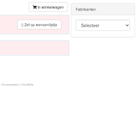
In winkelwagen
Fabrikanten
Zet op wensenlijstje
 Accessoires | Knuffels