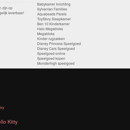
Babykamer Inrichting
n zijn op
Sylvanian Families
elijk leverbaar!
Aquabeads Parels
ToyStory Slaapkamer
Ben 10 Kinderkamer
Halo Megabloks
Megabloks
Kinder rugzakken
Disney Princess Speelgoed
Disney Cars Speelgoed
Speelgoed online
Speelgoed kopen
Monsterhigh speelgoed
ory
llo Kitty