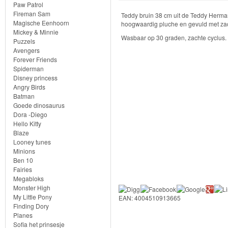
Knuffels
Paw Patrol
Fireman Sam
Teddy bruin 38 cm uit de Teddy Herm
Schleich
Magische Eenhoorn
hoogwaardig pluche en gevuld met zac
Mickey & Minnie
Wasbaar op 30 graden, zachte cyclus. N
Puzzels
Enchantimals
Avengers
Forever Friends
Shimmer
Spiderman
Disney princess
&
Angry Birds
Batman
Shine
Goede dinosaurus
Dora -Diego
Little
Hello Kitty
Blaze
Dutch
Looney tunes
Minions
PJ
Ben 10
Fairies
Masks
Megabloks
Monster High
Super
My Little Pony
EAN: 4004510913665
Finding Dory
Mario
Planes
Sofia het prinsesje