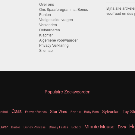
Over ons
Bijna alle artikele
Ons Spaarprogramma: Bonus
voorraad en dus g
Punten
Veelgestelde vragen
Verzenden
Retourneren
Klachten
Algemene voorwaarden
Privacy Verklaring
Sitemap
Populaire Zoekwoorden
Cars
Star Wars
Sylvanian
Toy St
kerbell
Forever Friends
Ben 10
Baby Born
He
Minnie Mouse
uwer
Dora
Barbie
Disney Princess
Disney Fairies
School