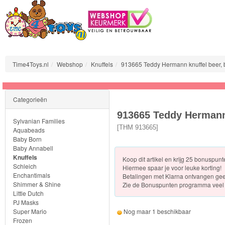
Time4Toys.nl
Webshop
Knuffels
913665 Teddy Hermann knuffel beer, 
Sylvanian
Categorieën
Families
913665 Teddy Hermann 
Sylvanian Families
Aquabeads
[
THM 913665
]
Aquabeads
Baby Born
Baby Annabell
Baby
Knuffels
Koop dit artikel en krijg 25 bonuspun
Born
Schleich
Hiermee spaar je voor leuke korting!
Enchantimals
Betalingen met Klarna ontvangen ge
Shimmer & Shine
Zie de
Bonuspunten programma veel 
Baby
Little Dutch
Annabell
PJ Masks
Super Mario
Nog maar 1 beschikbaar
Frozen