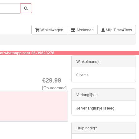
Winkelwagen
Afrekenen
Mijn Time4Toys
tsapp naar 06-39623276
Winkelmandje
0 items
€29.99
[Op voorraad]
Verlanglijstje
Je verlanglijstje is leeg.
Hulp nodig?