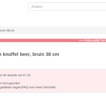
bruin 38 cm
+++ Hulp nodig? bel of wha
knuffel beer, bruin 38 cm
ten ter waarde van €1.24.
en bonuspunten.
gestelde vragen(FAQ)
voor meer informatie.