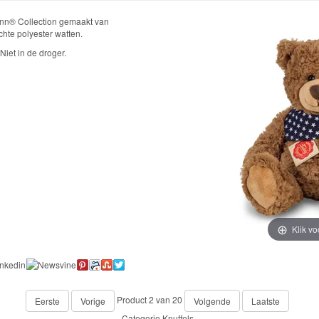
ann® Collection gemaakt van
hte polyester watten.
iet in de droger.
Klik vo
Product 2 van 20
Eerste
Vorige
Volgende
Laatste
Categorie
Knuffels