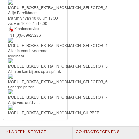
Forever
Altijd Bereikbaar:
Friends
Ma t/m Vr van 10:00 t/m 17:00
za: van 10:00 t/m 14:00
Klantenservice:
Spiderman
+31 (0)6-39623276
Disney
Alles is vanuit voorraad
princess
leverbaar
Angry
Afhalen kan bij ons op afspraak
Birds
Scherpe prijzen.
Batman
Altijd verstuurd via:
Goede
dinosaurus
Dora
KLANTEN SERVICE
CONTACTGEGEVENS
-