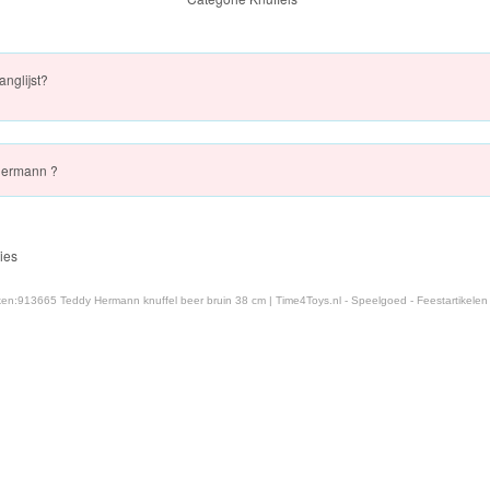
anglijst?
ermann ?
ies
ken:
913665 Teddy Hermann knuffel beer bruin 38 cm | Time4Toys.nl - Speelgoed - Feestartikelen -