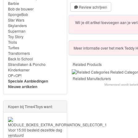
Frozen
Barbie
Review schrijven
Bob de bouwer
SpongeBob
Paw
Star Wars
Wil je dit artikel toevoegen aan je verl
Patrol
Skylanders
Superman
Toy Story
Fireman
Trolls
Turtles
Sam
Meer
informatie over het merk
Teddy H
Transformers
Back to School
Magische
Strandlaken & Poncho
Related Products
Kinderkamer
Eenhoorn
Related Categor
OP=OP!
Related Manufacturers
Speciale Aanbiedingen
Mickey
Momenteel wordt beke
Nieuwe artikelen
&
Minnie
Kopen bij Time4Toys want:
Puzzels
Voor 15:00 besteld dezelfde dag
Avengers
verstuurd