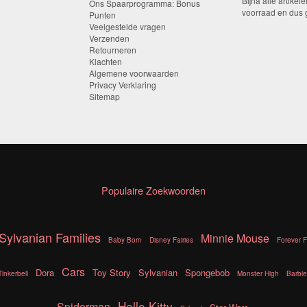
Bijna alle artikele
Ons Spaarprogramma: Bonus
voorraad en dus g
Punten
Veelgestelde vragen
Verzenden
Retourneren
Klachten
Algemene voorwaarden
Privacy Verklaring
Sitemap
Populaire Zoekwoorden
Sylvanian Families
Minnie Mouse
Baby Born
Disney Fairies
Forever F
Cars
Dora
Toy Story
Sylvanian
Spongebob
Tinkerbell
Monster High
Barbie
Hello Kitty
Spiderman