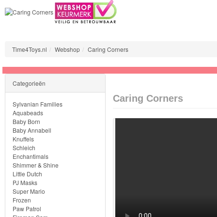
Time4Toys.nl
Webshop
Caring Corners
Categorieën
Sylvanian
Caring Corners
Families
Sylvanian Families
Aquabeads
Baby Born
Aquabeads
Baby Annabell
Knuffels
Baby
Schleich
Enchantimals
Born
Shimmer & Shine
Little Dutch
Baby
PJ Masks
Super Mario
Annabell
Frozen
Paw Patrol