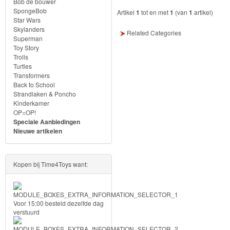
Bob de bouwer
Frozen
SpongeBob
Artikel
1
tot en met
1
(van
1
artikel)
Star Wars
Paw
Skylanders
Related Categories
Superman
Patrol
Toy Story
Trolls
Fireman
Turtles
Transformers
Sam
Back to School
Strandlaken & Poncho
Kinderkamer
Magische
OP=OP!
Eenhoorn
Speciale Aanbiedingen
Nieuwe artikelen
Mickey
&
Kopen bij Time4Toys want:
Minnie
Puzzels
Voor 15:00 besteld dezelfde dag
verstuurd
Avengers