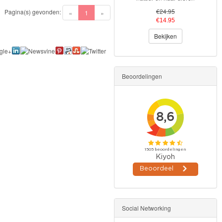
€24.95
Pagina(s) gevonden:
(current)
«
1
»
€14.95
Bekijken
Beoordelingen
Social Networking