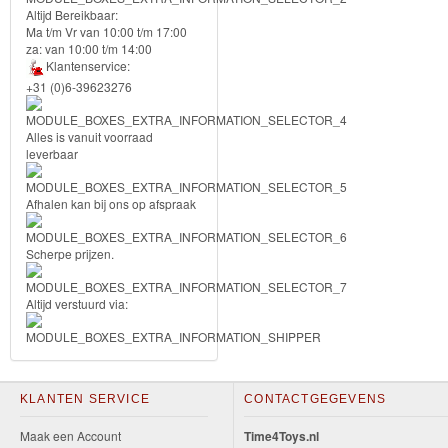
Altijd Bereikbaar:
Forever
Ma t/m Vr van 10:00 t/m 17:00
za: van 10:00 t/m 14:00
Friends
Klantenservice:
+31 (0)6-39623276
Spiderman
Alles is vanuit voorraad
Disney
leverbaar
princess
Afhalen kan bij ons op afspraak
Angry
Birds
Scherpe prijzen.
Batman
Altijd verstuurd via:
Goede
dinosaurus
KLANTEN SERVICE
CONTACTGEGEVENS
Dora
-
Maak een Account
Time4Toys.nl