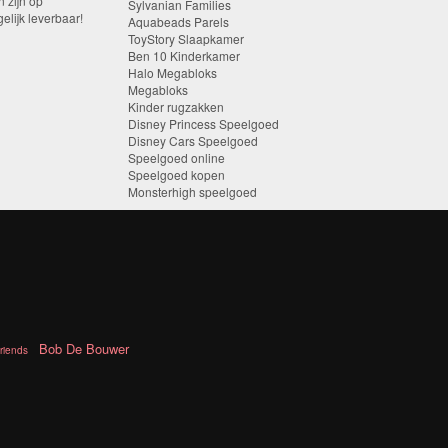
n zijn op
Sylvanian Families
elijk leverbaar!
Aquabeads Parels
ToyStory Slaapkamer
Ben 10 Kinderkamer
Halo Megabloks
Megabloks
Kinder rugzakken
Disney Princess Speelgoed
Disney Cars Speelgoed
Speelgoed online
Speelgoed kopen
Monsterhigh speelgoed
Bob De Bouwer
riends