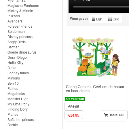
Knuffels
Fireman Sam
Magische Eenhoorn
Mickey & Minnie
Schleich
Puzzels
Weergave:
Lijst
Grid
Avengers
Enchantimals
Forever Friends
Spiderman
Disney princess
Shimmer
Angry Birds
&
Batman
Goede dinosaurus
Shine
Dora -Diego
Hello Kitty
Little
Blaze
Looney tunes
Dutch
Minions
Ben 10
Caring Corners: Geef om de natuur
Fairies
PJ
en haar dieren
Megabloks
Masks
Monster High
Op voorraad
My Little Pony
€24.95
Finding Dory
Super
Planes
Bestel NU
€14.95
Mario
Sofia het prinsesje
Barbie