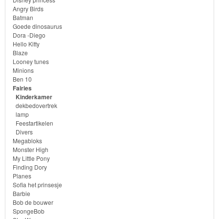
Angry Birds
Dory
Batman
Goede dinosaurus
Planes
Dora -Diego
Hello Kitty
Blaze
Sofia
Looney tunes
het
Minions
Ben 10
prinsesje
Fairies
Kinderkamer
Barbie
dekbedovertrek
lamp
Feestartikelen
Bob
Divers
de
Megabloks
Monster High
bouwer
My Little Pony
Finding Dory
SpongeBob
Planes
Sofia het prinsesje
Barbie
Star
Bob de bouwer
SpongeBob
Wars