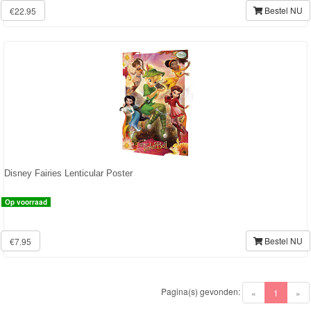
Bestel NU
€22.95
Diego
Hello
Kitty
Blaze
Looney
tunes
Disney Fairies Lenticular Poster
Minions
Op voorraad
Ben
10
Bestel NU
€7.95
Fairies
Kinderkamer
Pagina(s) gevonden:
(current)
«
1
»