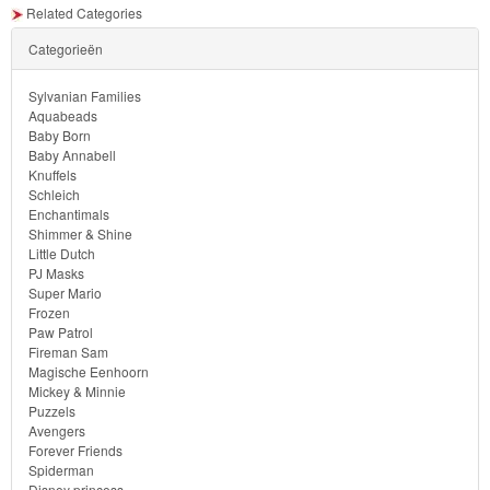
Related Categories
dekbedovertrek
Categorieën
lamp
Sylvanian Families
Feestartikelen
Aquabeads
Baby Born
Baby Annabell
Divers
Knuffels
Schleich
Enchantimals
Shimmer & Shine
Megabloks
Little Dutch
PJ Masks
Monster
Super Mario
Frozen
High
Paw Patrol
Fireman Sam
My
Magische Eenhoorn
Mickey & Minnie
Little
Puzzels
Pony
Avengers
Forever Friends
Spiderman
Finding
Disney princess