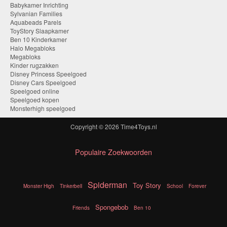
Babykamer Inrichting
Sylvanian Families
Aquabeads Parels
ToyStory Slaapkamer
Ben 10 Kinderkamer
Halo Megabloks
Megabloks
Kinder rugzakken
Disney Princess Speelgoed
Disney Cars Speelgoed
Speelgoed online
Speelgoed kopen
Monsterhigh speelgoed
Copyright © 2026
Time4Toys.nl
Populaire Zoekwoorden
Spiderman
Toy Story
Monster High
Tinkerbell
School
Forever
Spongebob
Friends
Ben 10