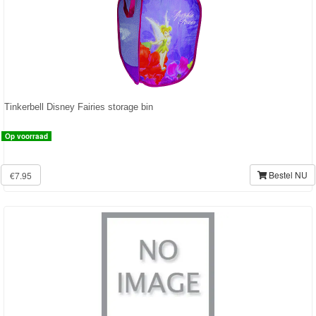
Frozen
Paw
Patrol
Fireman
Tinkerbell Disney Fairies storage bin
Sam
Op voorraad
Magische
Eenhoorn
Bestel NU
€7.95
Mickey
&
Minnie
Puzzels
Avengers