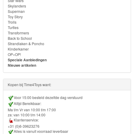
Star Wars
Skylanders
Skylanders
Superman
Toy Story
Trolls
Superman
Turtles
Transformers
Toy
Back to School
Strandlaken & Poncho
Story
Kinderkamer
OP=OP!
Trolls
Speciale Aanbiedingen
Nieuwe artikelen
Turtles
Kopen bij Time4Toys want:
Transformers
Voor 15:00 besteld dezelfde dag verstuurd
Back
Altijd Bereikbaar:
to
Ma t/m Vr van 10:00 t/m 17:00
za: van 10:00 t/m 14:00
School
Klantenservice:
+31 (0)6-39623276
Strandlaken
Alles is vanuit voorraad leverbaar