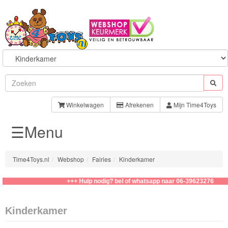
Sylvanian
Families
Winkelwagen
Afrekenen
Mijn Time4Toys
☰Menu
Aquabeads
Baby
Time4Toys.nl
Webshop
Fairies
Kinderkamer
Born
+++ Hulp nodig? bel of whatsapp naar 06-39623276
Baby
Annabell
Kinderkamer