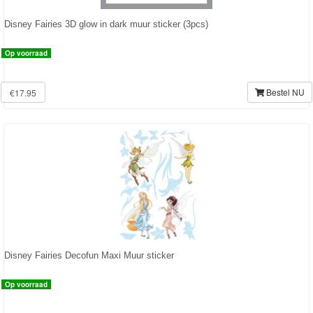
Forever
Disney Fairies 3D glow in dark muur sticker (3pcs)
Friends
Op voorraad
Spiderman
Bestel NU
€17.95
Disney
princess
Angry
Birds
Batman
Goede
dinosaurus
Disney Fairies Decofun Maxi Muur sticker
Dora
Op voorraad
-