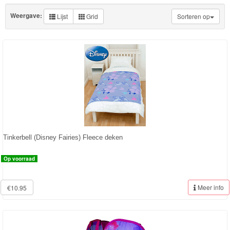
Knuffels
Weergave:
Lijst
Grid
Sorteren op
Schleich
Enchantimals
Shimmer
&
Shine
Little
Dutch
Tinkerbell (Disney Fairies) Fleece deken
PJ
Op voorraad
Masks
Meer info
€10.95
Super
Mario