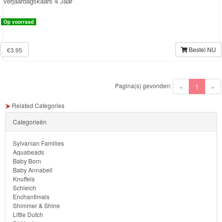
Verjaardagskaars 4 Jaar
Op voorraad
Bestel NU
€3.95
Pagina(s) gevonden:
(current)
«
1
»
Related Categories
Categorieën
Sylvanian Families
Aquabeads
Baby Born
Baby Annabell
Knuffels
Schleich
Enchantimals
Shimmer & Shine
Little Dutch