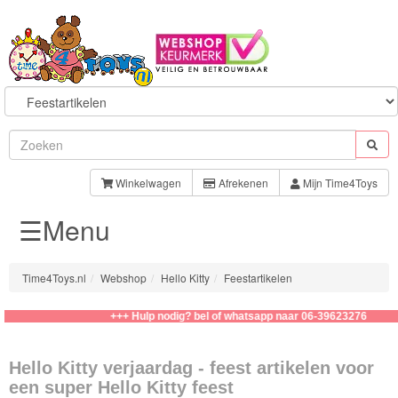
Sylvanian
Families
Winkelwagen
Afrekenen
Mijn Time4Toys
☰Menu
Aquabeads
Baby
Time4Toys.nl
Webshop
Hello Kitty
Feestartikelen
Born
+++ Hulp nodig? bel of whatsapp naar 06-39623276
Baby
Annabell
Hello Kitty verjaardag - feest artikelen voor
een super Hello Kitty feest