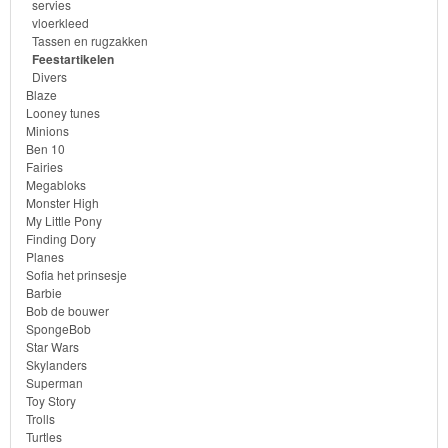
servies
vloerkleed
Tassen en rugzakken
Feestartikelen
Divers
Blaze
Looney tunes
Minions
Ben 10
Fairies
Megabloks
Monster High
My Little Pony
Finding Dory
Planes
Sofia het prinsesje
Barbie
Bob de bouwer
SpongeBob
Star Wars
Skylanders
Superman
Toy Story
Trolls
Turtles