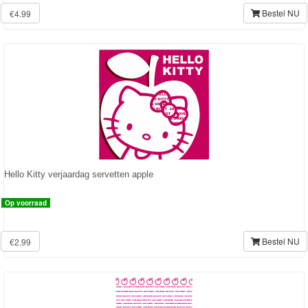
Bestel NU
€4.99
Planes
Sofia
het
prinsesje
Barbie
Bob
Hello Kitty verjaardag servetten apple
de
bouwer
Op voorraad
SpongeBob
Bestel NU
€2.99
Star
Wars