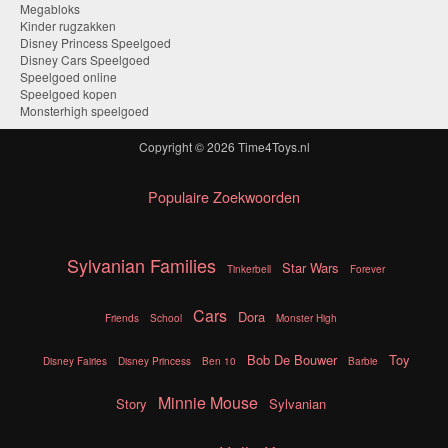
Megabloks
Kinder rugzakken
Disney Princess Speelgoed
Disney Cars Speelgoed
Speelgoed online
Speelgoed kopen
Monsterhigh speelgoed
Copyright © 2026
Time4Toys.nl
Populaire Zoekwoorden
Sylvanian Families
Star Wars
Tinkerbell
Forever
Cars
Dora
Friends
School
Monster High
Bob De Bouwer
Toy
Disney Fairies
Disney Princess
Ben 10
Barbie
Minnie Mouse
Story
Sylvanian