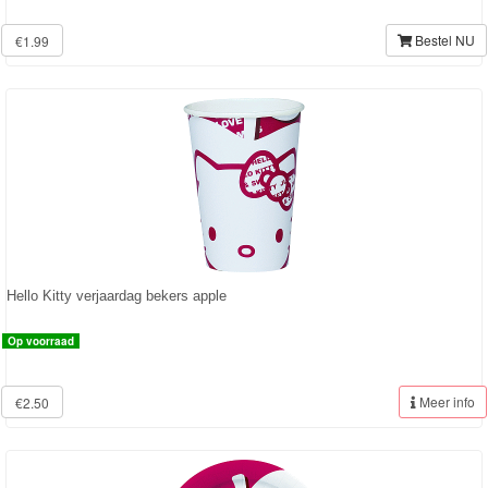
Diego
Bestel NU
€1.99
Hello
Kitty
Kinderkamer
dekbedovertrek
lamp
muurstickers
Hello Kitty verjaardag bekers apple
Op voorraad
fleecedeken
kussen
Meer info
€2.50
badlaken