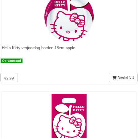
school
servies
vloerkleed
Tassen
Hello Kitty verjaardag borden 18cm apple
en
rugzakken
Op voorraad
Feestartikelen
Bestel NU
€2.99
Divers
Blaze
Looney
tunes