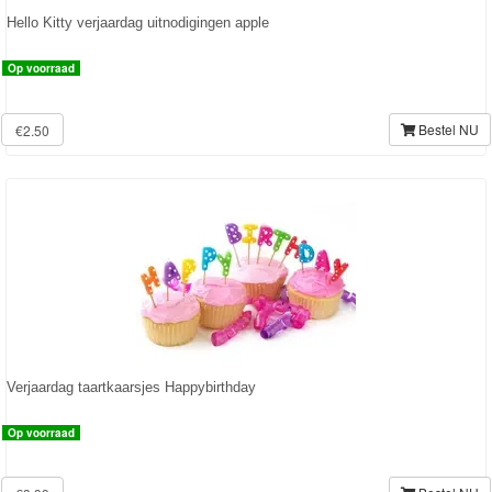
Poncho
Hello Kitty verjaardag uitnodigingen apple
Kinderkamer
Op voorraad
OP=OP!
Bestel NU
€2.50
Verjaardag taartkaarsjes Happybirthday
Op voorraad