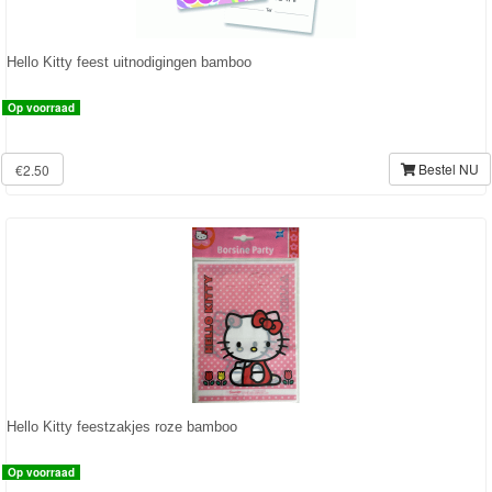
Forever
Friends
Hello Kitty feest uitnodigingen bamboo
Spiderman
Op voorraad
Disney
Bestel NU
€2.50
princess
Angry
Birds
Batman
Goede
dinosaurus
Hello Kitty feestzakjes roze bamboo
Dora
Op voorraad
-