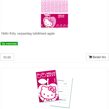
Skylanders
Superman
Toy
Story
Hello Kitty verjaardag tafelkleed apple
Trolls
Op voorraad
Turtles
Bestel NU
€3.65
Transformers
Back
to
School
Strandlaken
&