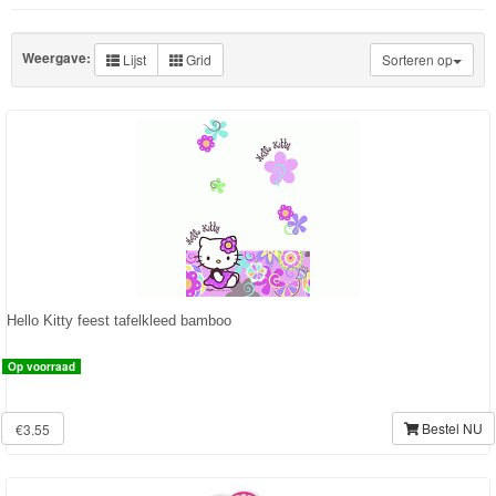
Knuffels
Schleich
Weergave:
Lijst
Grid
Sorteren op
Enchantimals
Shimmer
&
Shine
Little
Dutch
Hello Kitty feest tafelkleed bamboo
PJ
Op voorraad
Masks
Super
Bestel NU
€3.55
Mario