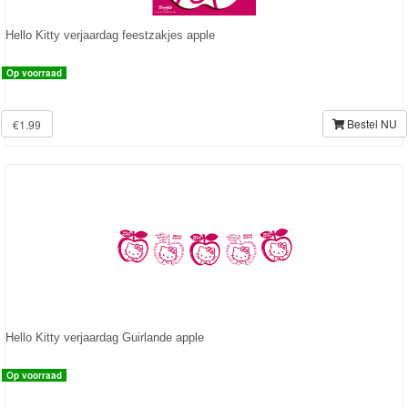
Minions
Hello Kitty verjaardag feestzakjes apple
Ben
Op voorraad
10
Bestel NU
€1.99
Fairies
Megabloks
Monster
High
My
Little
Pony
Hello Kitty verjaardag Guirlande apple
Finding
Op voorraad
Dory