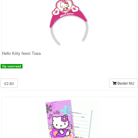
Frozen
Paw
Patrol
Fireman
Sam
Hello Kitty feest Tiara
Magische
Op voorraad
Eenhoorn
Bestel NU
€2.80
Mickey
&
Minnie
Puzzels
Avengers