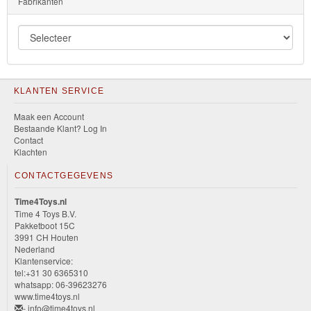
Fabrikanten
KLANTEN SERVICE
Maak een Account
Bestaande Klant? Log In
Contact
Klachten
CONTACTGEGEVENS
Time4Toys.nl
Time 4 Toys B.V.
Pakketboot 15C
3991 CH Houten
Nederland
Klantenservice:
tel:+31 30 6365310
whatsapp: 06-39623276
www.time4toys.nl
- info@time4toys.nl