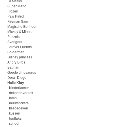
PJ Masks
Super Mario
Frozen
Paw Patrol
Fireman Sam
Magische Eenhoorn
Mickey & Minnie
Puzzels
Avengers
Forever Friends
Spiderman
Disney princess
Angry Birds
Batman
Goede dinosaurus
Dora -Diego
Hello Kitty
Kinderkamer
dekbedovertrek
lamp
muurstickers
fleecedeken
kussen
badlaken
school