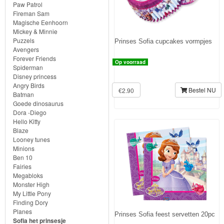
Knuffels
Paw Patrol
Fireman Sam
Schleich
Magische Eenhoorn
Mickey & Minnie
Puzzels
Prinses Sofia cupcakes vormpjes
Enchantimals
Avengers
Forever Friends
Op voorraad
Shimmer
Spiderman
Disney princess
&
Angry Birds
Bestel NU
€2.90
Batman
Shine
Goede dinosaurus
Dora -Diego
Little
Hello Kitty
Blaze
Dutch
Looney tunes
Minions
PJ
Ben 10
Fairies
Masks
Megabloks
Monster High
Super
My Little Pony
Finding Dory
Mario
Planes
Prinses Sofia feest servetten 20pc
Sofia het prinsesje