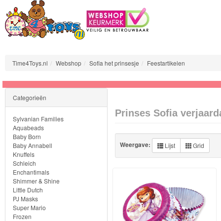
Time4Toys.nl
Webshop
Sofia het prinsesje
Feestartikelen
Sylvanian
Categorieën
Families
Prinses Sofia verjaard
Sylvanian Families
Aquabeads
Aquabeads
Baby Born
Weergave:
Baby Annabell
Lijst
Grid
Baby
Knuffels
Born
Schleich
Enchantimals
Shimmer & Shine
Baby
Little Dutch
Annabell
PJ Masks
Super Mario
Frozen