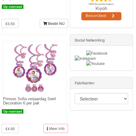
Op voorraad
Bestel NU
€3.50
Social Networking
Fabrikanten
Prinses Sofia verjaardag Swirl
Decoration 6 per pak
Op voorraad
Meer info
€4.95