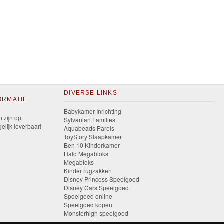
DIVERSE LINKS
ORMATIE
Babykamer Inrichting
n zijn op
Sylvanian Families
elijk leverbaar!
Aquabeads Parels
ToyStory Slaapkamer
Ben 10 Kinderkamer
Halo Megabloks
Megabloks
Kinder rugzakken
Disney Princess Speelgoed
Disney Cars Speelgoed
Speelgoed online
Speelgoed kopen
Monsterhigh speelgoed