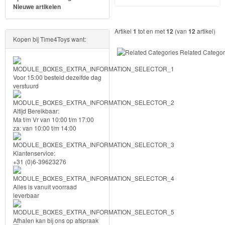
Nieuwe artikelen
Forever
Friends
Artikel
1
tot en met
12
(van
12
artikel)
Kopen bij Time4Toys want:
Spiderman
Related Categor
Disney
Voor 15:00 besteld dezelfde dag
princess
verstuurd
Angry
Altijd Bereikbaar:
Ma t/m Vr van 10:00 t/m 17:00
Birds
za: van 10:00 t/m 14:00
Batman
Klantenservice:
+31 (0)6-39623276
Goede
dinosaurus
Alles is vanuit voorraad
leverbaar
Dora
-
Afhalen kan bij ons op afspraak