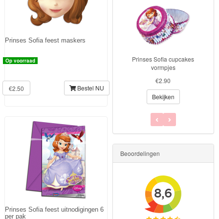
Prinses Sofia feest maskers
Prinses Sofia cupcakes
Prinses Sofia feest zakjes
Op voorraad
vormpjes
€1.75
€2.90
Bestel NU
€2.50
Bekijken
Bekijken
Beoordelingen
Prinses Sofia feest uitnodigingen 6
per pak