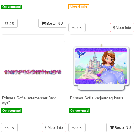
Op voorraad
Uitverkocht
-
Bestel NU
€5.95
Meer info
€2.95
Prinses Sofia letterbanner "add
Prinses Sofia verjaardag kaars
age"
Op voorraad
Op voorraad
Meer info
Bestel NU
€5.95
€3.95