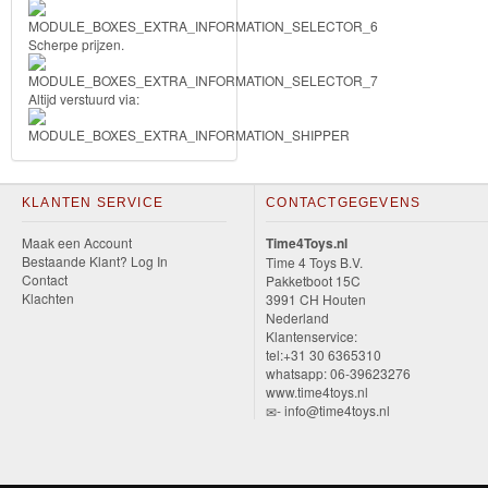
Diego
Scherpe prijzen.
Hello
Kitty
Altijd verstuurd via:
Blaze
Looney
KLANTEN SERVICE
CONTACTGEGEVENS
tunes
Maak een Account
Time4Toys.nl
Bestaande Klant? Log In
Time 4 Toys B.V.
Minions
Contact
Pakketboot 15C
Klachten
3991 CH Houten
Nederland
Ben
Klantenservice:
tel:+31 30 6365310
10
whatsapp: 06-39623276
www.time4toys.nl
Fairies
- info@time4toys.nl
Megabloks