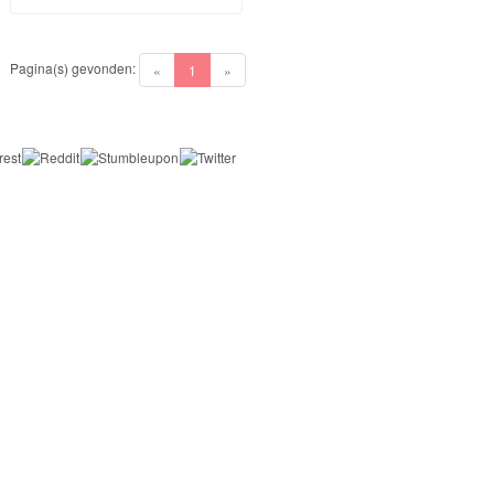
Pagina(s) gevonden:
(current)
«
1
»