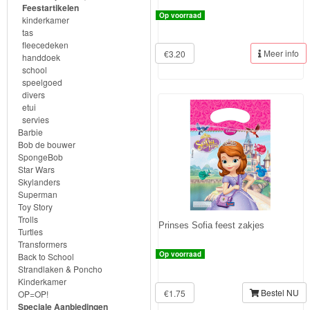
Frozen
Feestartikelen
Op voorraad
kinderkamer
tas
Paw
fleecedeken
Meer info
€3.20
Patrol
handdoek
school
speelgoed
Fireman
divers
etui
Sam
servies
Barbie
Magische
Bob de bouwer
SpongeBob
Eenhoorn
Star Wars
Skylanders
Mickey
Superman
Toy Story
&
Trolls
Prinses Sofia feest zakjes
Minnie
Turtles
Transformers
Op voorraad
Back to School
Puzzels
Strandlaken & Poncho
Kinderkamer
Bestel NU
Avengers
€1.75
OP=OP!
Speciale Aanbiedingen