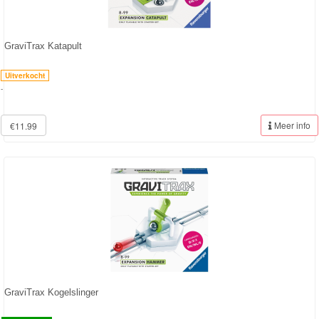
Frozen
Paw
GraviTrax Katapult
Patrol
Uitverkocht
-
Fireman
Sam
Meer info
€11.99
Magische
Eenhoorn
Mickey
&
Minnie
Puzzels
GraviTrax Kogelslinger
Avengers