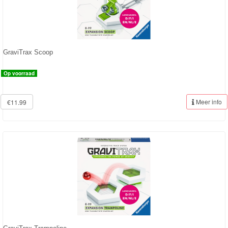
Monster
High
My
GraviTrax Scoop
Little
Op voorraad
Pony
Finding
Meer info
€11.99
Dory
Planes
Sofia
het
prinsesje
Barbie