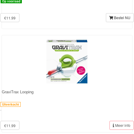
Op voorraad
Forever
Friends
Bestel NU
€11.99
Spiderman
Disney
princess
Angry
Birds
Batman
GraviTrax Looping
Goede
Uitverkocht
dinosaurus
-
Dora
Meer info
€11.99
-