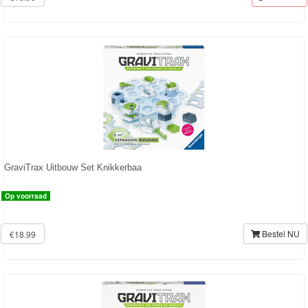
Transformers
Back
to
School
Strandlaken
&
GraviTrax Uitbouw Set Knikkerbaa
Poncho
Op voorraad
Kinderkamer
OP=OP!
Bestel NU
€18.99