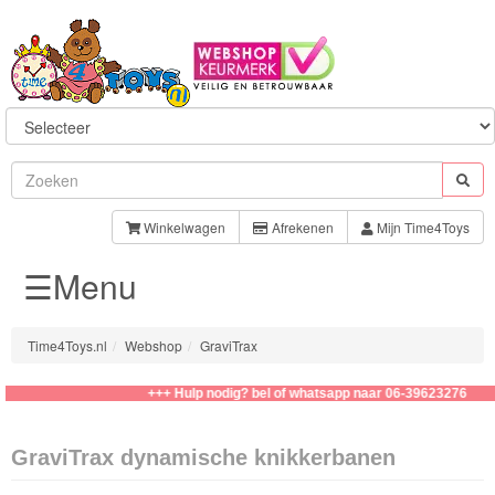
Sylvanian
Families
Winkelwagen
Afrekenen
Mijn Time4Toys
☰Menu
Aquabeads
Baby
Time4Toys.nl
Webshop
GraviTrax
Born
+++ Hulp nodig? bel of whatsapp naar 06-39623276
Baby
Annabell
GraviTrax dynamische knikkerbanen