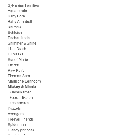
Sylvanian Families
accessoires
Aquabeads
Baby Born
Baby Annabell
Puzzels
Knuffels
Schleich
Enchantimals
Avengers
Shimmer & Shine
Little Dutch
Forever
PJ Masks
Super Mario
Friends
Frozen
Paw Patrol
Spiderman
Fireman Sam
Magische Eenhoorn
Mickey & Minnie
Disney
Kinderkamer
princess
Feestartikelen
accessoires
Puzzels
Angry
Avengers
Forever Friends
Birds
Spiderman
Disney princess
Batman