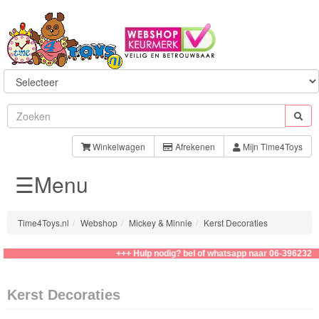
Sylvanian
Families
Winkelwagen
Afrekenen
Mijn Time4Toys
☰Menu
Aquabeads
Baby
Time4Toys.nl
Webshop
Mickey & Minnie
Kerst Decoraties
Born
+++ Hulp nodig? bel of whatsapp naar 06-39623276
Baby
Annabell
Kerst Decoraties