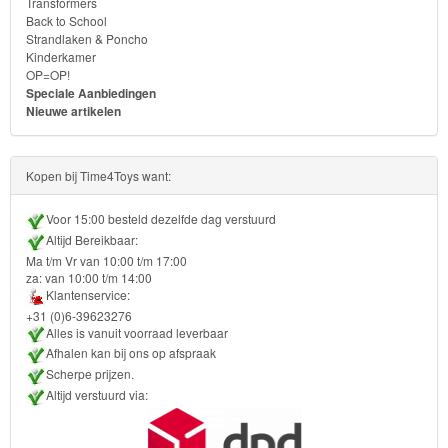
Transformers
Ben
Back to School
10
Strandlaken & Poncho
Kinderkamer
OP=OP!
Fairies
Speciale Aanbiedingen
Nieuwe artikelen
Megabloks
Monster
Kopen bij Time4Toys want:
High
Voor 15:00 besteld dezelfde dag verstuurd
Altijd Bereikbaar:
My
Ma t/m Vr van 10:00 t/m 17:00
Little
za: van 10:00 t/m 14:00
Klantenservice:
Pony
+31 (0)6-39623276
Alles is vanuit voorraad leverbaar
Finding
Afhalen kan bij ons op afspraak
Scherpe prijzen.
Dory
Altijd verstuurd via:
Planes