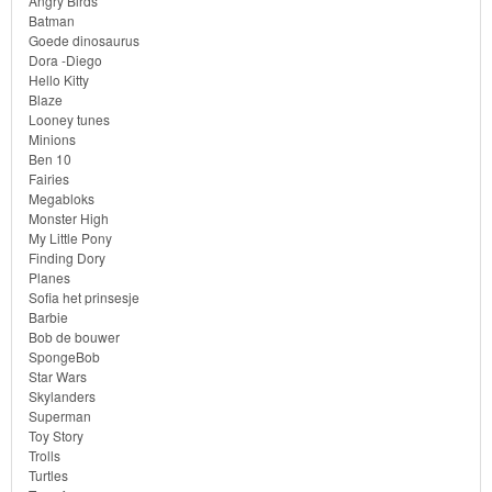
Angry Birds
Batman
Goede dinosaurus
Goede
Dora -Diego
dinosaurus
Hello Kitty
Blaze
Looney tunes
Dora
Minions
-
Ben 10
Fairies
Diego
Megabloks
Monster High
Hello
My Little Pony
Finding Dory
Kitty
Planes
Sofia het prinsesje
Barbie
Blaze
Bob de bouwer
SpongeBob
Looney
Star Wars
Skylanders
tunes
Superman
Toy Story
Minions
Trolls
Turtles