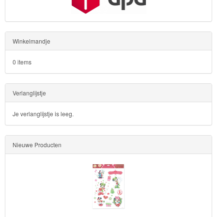
Sofia
het
prinsesje
Winkelmandje
Barbie
0 items
Bob
Verlanglijstje
de
bouwer
Je verlanglijstje is leeg.
SpongeBob
Nieuwe Producten
Star
Wars
Skylanders
Superman