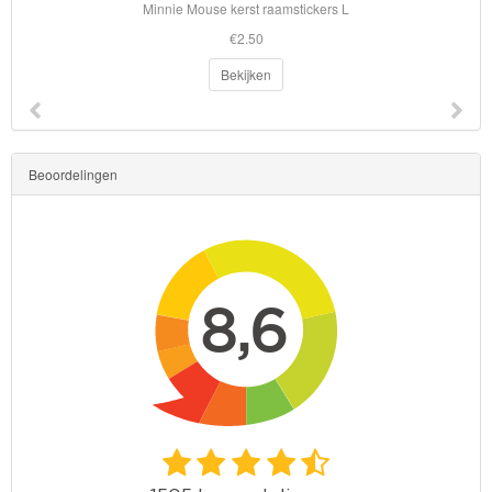
Minnie Mouse kerst raamstickers L
Toy
€2.50
Story
Bekijken
Trolls
Turtles
Beoordelingen
Transformers
Back
to
School
Strandlaken
&
Poncho