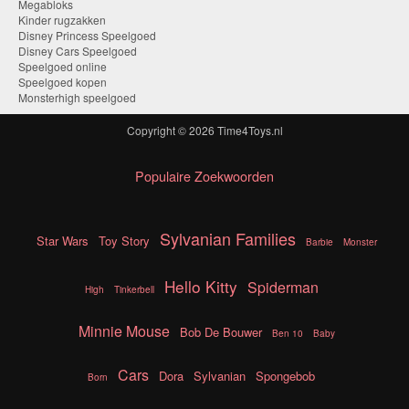
Megabloks
Kinder rugzakken
Disney Princess Speelgoed
Disney Cars Speelgoed
Speelgoed online
Speelgoed kopen
Monsterhigh speelgoed
Copyright © 2026
Time4Toys.nl
Populaire Zoekwoorden
Sylvanian Families
Star Wars
Toy Story
Barbie
Monster
Hello Kitty
Spiderman
High
Tinkerbell
Minnie Mouse
Bob De Bouwer
Ben 10
Baby
Cars
Dora
Sylvanian
Spongebob
Born