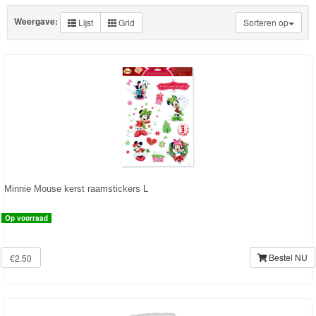
Knuffels
Weergave:
Lijst
Grid
Sorteren op
Schleich
Enchantimals
Shimmer
&
Shine
Little
Dutch
Minnie Mouse kerst raamstickers L
PJ
Op voorraad
Masks
Bestel NU
€2.50
Super
Mario