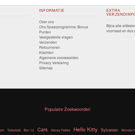
INFORMATIE
EXTRA
VERZENDINF
Over ons
Bijna alle artikele
Ons Spaarprogramma: Bonus
voorraad en dus g
Punten
Veelgestelde vragen
Verzenden
Retourneren
Klachten
Algemene voorwaarden
Privacy Verklaring
Sitemap
Populaire Zoekwoorden
Hello Kitty
Cars
Sylvanian
ool
Tinkerbell
Ben 10
Disney Fairies
Monster 