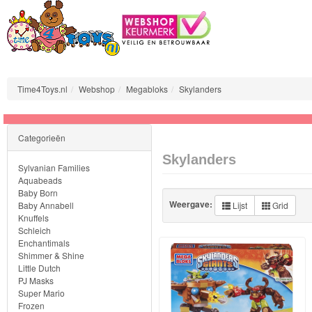
Time4Toys.nl
Webshop
Megabloks
Skylanders
Sylvanian
Categorieën
Families
Skylanders
Sylvanian Families
Aquabeads
Aquabeads
Baby Born
Weergave:
Baby Annabell
Lijst
Grid
Baby
Knuffels
Born
Schleich
Enchantimals
Shimmer & Shine
Baby
Little Dutch
Annabell
PJ Masks
Super Mario
Frozen