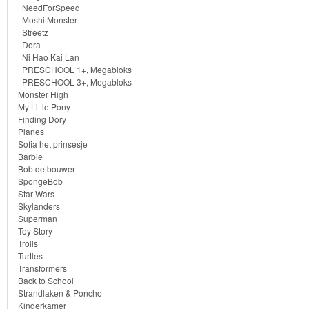
Frozen
NeedForSpeed
Moshi Monster
Streetz
Paw
Dora
Patrol
Ni Hao Kai Lan
PRESCHOOL 1+, Megabloks
PRESCHOOL 3+, Megabloks
Fireman
Monster High
My Little Pony
Sam
Finding Dory
Planes
Magische
Sofia het prinsesje
Barbie
Eenhoorn
Bob de bouwer
SpongeBob
Mickey
Star Wars
Skylanders
&
Superman
Minnie
Toy Story
Trolls
Turtles
Puzzels
Transformers
Back to School
Avengers
Strandlaken & Poncho
Kinderkamer