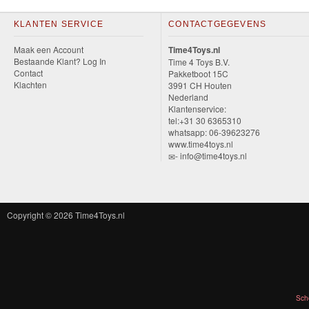
Diego
KLANTEN SERVICE
CONTACTGEGEVENS
Hello
Maak een Account
Time4Toys.nl
Bestaande Klant? Log In
Kitty
Time 4 Toys B.V.
Contact
Pakketboot 15C
Klachten
3991 CH Houten
Blaze
Nederland
Klantenservice:
tel:+31 30 6365310
Looney
whatsapp: 06-39623276
tunes
www.time4toys.nl
- info@time4toys.nl
Minions
Ben
Copyright © 2026
Time4Toys.nl
10
Fairies
Megabloks
Sch