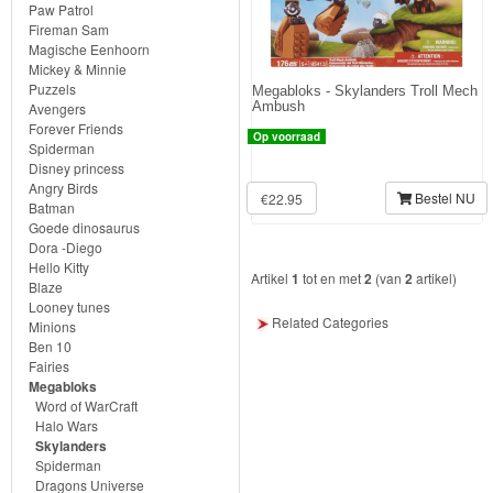
Knuffels
Paw Patrol
Fireman Sam
Schleich
Magische Eenhoorn
Mickey & Minnie
Puzzels
Megabloks - Skylanders Troll Mech
Enchantimals
Ambush
Avengers
Forever Friends
Op voorraad
Shimmer
Spiderman
Disney princess
&
Angry Birds
Bestel NU
€22.95
Batman
Shine
Goede dinosaurus
Dora -Diego
Little
Hello Kitty
Artikel
1
tot en met
2
(van
2
artikel)
Blaze
Dutch
Looney tunes
Related Categories
Minions
PJ
Ben 10
Fairies
Masks
Megabloks
Word of WarCraft
Super
Halo Wars
Skylanders
Mario
Spiderman
Dragons Universe