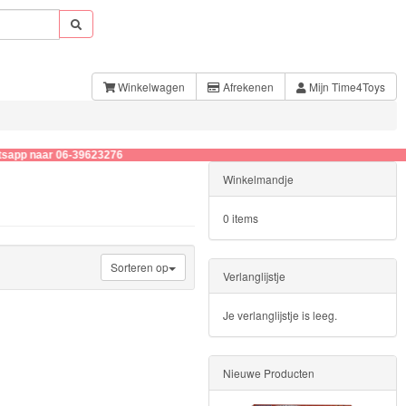
Winkelwagen
Afrekenen
Mijn Time4Toys
aar 06-39623276
Winkelmandje
0 items
Sorteren op
Verlanglijstje
Je verlanglijstje is leeg.
Nieuwe Producten