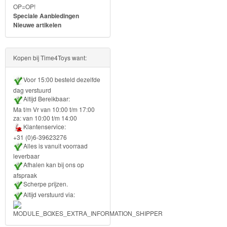
OP=OP!
Forever
Speciale Aanbiedingen
Nieuwe artikelen
Friends
Spiderman
Kopen bij Time4Toys want:
Disney
Voor 15:00 besteld dezelfde
princess
dag verstuurd
Altijd Bereikbaar:
Angry
Ma t/m Vr van 10:00 t/m 17:00
za: van 10:00 t/m 14:00
Birds
Klantenservice:
+31 (0)6-39623276
Batman
Alles is vanuit voorraad
leverbaar
Afhalen kan bij ons op
Goede
afspraak
dinosaurus
Scherpe prijzen.
Altijd verstuurd via:
Dora
-