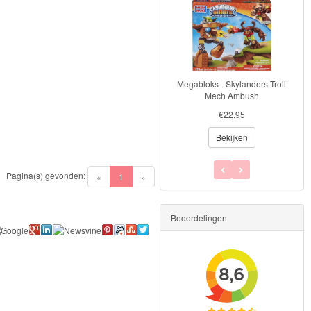
Megabloks - Skylanders Troll
Megabloks - Skylanders Gill
Mech Ambush
Grunt's Battle Portal
€22.95
€11.99
Bekijken
Bekijken
Pagina(s) gevonden:
(current)
«
1
»
Beoordelingen