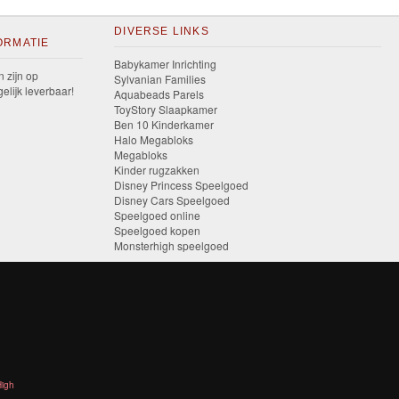
DIVERSE LINKS
ORMATIE
Babykamer Inrichting
n zijn op
Sylvanian Families
elijk leverbaar!
Aquabeads Parels
ToyStory Slaapkamer
Ben 10 Kinderkamer
Halo Megabloks
Megabloks
Kinder rugzakken
Disney Princess Speelgoed
Disney Cars Speelgoed
Speelgoed online
Speelgoed kopen
Monsterhigh speelgoed
High