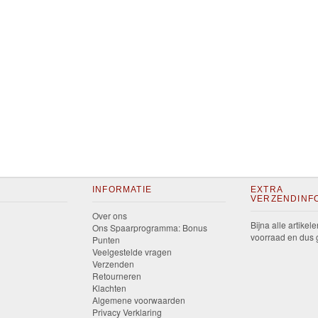
INFORMATIE
EXTRA
VERZENDINF
Over ons
Bijna alle artikele
Ons Spaarprogramma: Bonus
voorraad en dus g
Punten
Veelgestelde vragen
Verzenden
Retourneren
Klachten
Algemene voorwaarden
Privacy Verklaring