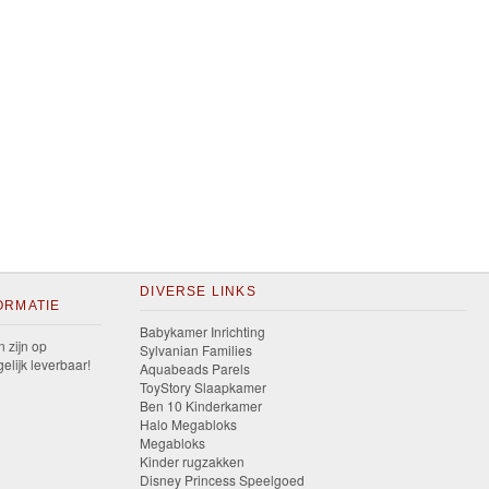
DIVERSE LINKS
ORMATIE
Babykamer Inrichting
n zijn op
Sylvanian Families
elijk leverbaar!
Aquabeads Parels
ToyStory Slaapkamer
Ben 10 Kinderkamer
Halo Megabloks
Megabloks
Kinder rugzakken
Disney Princess Speelgoed