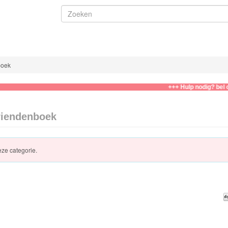
boek
+++ Hulp nodig? bel of wha
riendenboek
eze categorie.