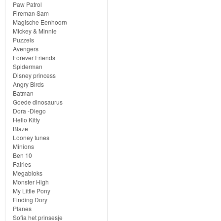
Knuffels
Paw Patrol
Fireman Sam
Schleich
Magische Eenhoorn
Mickey & Minnie
Puzzels
Enchantimals
Avengers
Forever Friends
Shimmer
Spiderman
Disney princess
&
Angry Birds
Batman
Shine
Goede dinosaurus
Dora -Diego
Little
Hello Kitty
Blaze
Dutch
Looney tunes
Minions
PJ
Ben 10
Fairies
Masks
Megabloks
Monster High
Super
My Little Pony
Finding Dory
Mario
Planes
Sofia het prinsesje