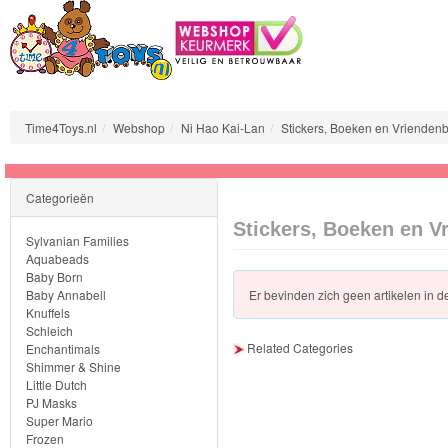
Time4Toys.nl
Webshop
Ni Hao Kai-Lan
Stickers, Boeken en Vrienden
Sylvanian
Categorieën
Families
Stickers, Boeken en V
Sylvanian Families
Aquabeads
Aquabeads
Baby Born
Baby Annabell
Er bevinden zich geen artikelen in d
Baby
Knuffels
Born
Schleich
Related Categories
Enchantimals
Shimmer & Shine
Baby
Little Dutch
Annabell
PJ Masks
Super Mario
Frozen