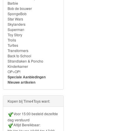
Frozen
Barbie
Bob de bouwer
SpongeBob
Paw
Star Wars
Patrol
Skylanders
Superman
Toy Story
Fireman
Trolls
Turtles
Sam
Transformers
Back to School
Magische
Strandlaken & Poncho
Kinderkamer
Eenhoorn
OP=OP!
Speciale Aanbiedingen
Mickey
Nieuwe artikelen
&
Minnie
Kopen bij Time4Toys want:
Puzzels
Voor 15:00 besteld dezelfde
dag verstuurd
Avengers
Altijd Bereikbaar:
Ma t/m Vr van 10:00 t/m 17:00