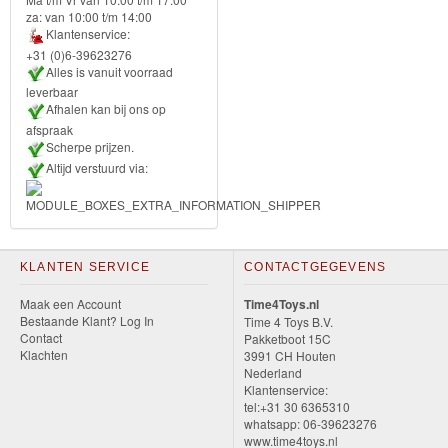
za: van 10:00 t/m 14:00
Forever
Klantenservice:
Friends
+31 (0)6-39623276
Alles is vanuit voorraad
leverbaar
Spiderman
Afhalen kan bij ons op
afspraak
Disney
Scherpe prijzen.
princess
Altijd verstuurd via:
Angry
Birds
KLANTEN SERVICE
CONTACTGEGEVENS
Batman
Maak een Account
Time4Toys.nl
Bestaande Klant? Log In
Time 4 Toys B.V.
Goede
Contact
Pakketboot 15C
Klachten
3991 CH Houten
dinosaurus
Nederland
Klantenservice:
Dora
tel:+31 30 6365310
whatsapp: 06-39623276
-
www.time4toys.nl