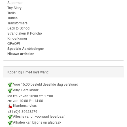
Superman
Toy Story
Ben
Trolls
Turtles
10
Transformers
Back to School
Fairies
Strandlaken & Poncho
Kinderkamer
OP=OP!
Megabloks
Speciale Aanbiedingen
Nieuwe artikelen
Monster
High
Kopen bij Time4Toys want:
My
Voor 15:00 besteld dezelfde dag verstuurd
Little
Altijd Bereikbaar:
Pony
Ma t/m Vr van 10:00 t/m 17:00
za: van 10:00 t/m 14:00
Klantenservice:
Finding
+31 (0)6-39623276
Dory
Alles is vanuit voorraad leverbaar
Afhalen kan bij ons op afspraak