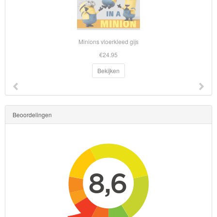
Superman
Toy
Minions vloerkleed gijs
Story
€24.95
Trolls
Bekijken
Turtles
Transformers
Beoordelingen
Back
to
School
Strandlaken
&
Poncho