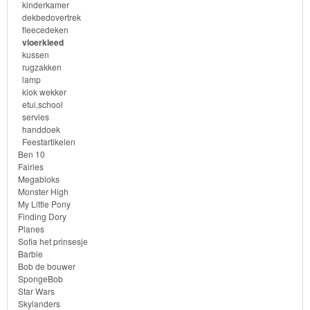
kinderkamer
dekbedovertrek
vloerkleed
fleecedeken
vloerkleed
kussen
kussen
rugzakken
lamp
rugzakken
klok wekker
etui,school
lamp
servies
handdoek
Feestartikelen
klok
Ben 10
wekker
Fairies
Megabloks
Monster High
etui,school
My Little Pony
Finding Dory
servies
Planes
Sofia het prinsesje
Barbie
handdoek
Bob de bouwer
SpongeBob
Feestartikelen
Star Wars
Skylanders