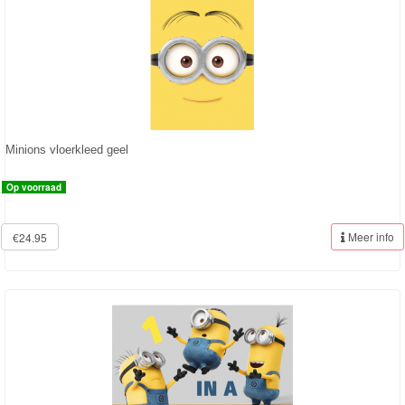
Frozen
Paw
Patrol
Fireman
Sam
Minions vloerkleed geel
Magische
Op voorraad
Eenhoorn
Meer info
€24.95
Mickey
&
Minnie
Puzzels
Avengers