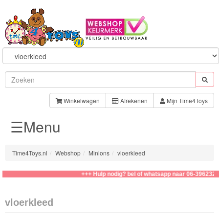
Sylvanian
Families
Winkelwagen
Afrekenen
Mijn Time4Toys
☰Menu
Aquabeads
Baby
Time4Toys.nl
Webshop
Minions
vloerkleed
Born
+++ Hulp nodig? bel of whatsapp naar 06-39623276
Baby
Annabell
vloerkleed