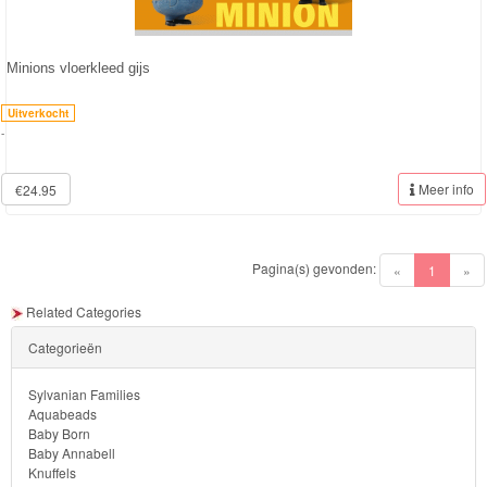
Forever
Friends
Minions vloerkleed gijs
Spiderman
Uitverkocht
-
Disney
princess
Meer info
€24.95
Angry
Birds
Pagina(s) gevonden:
(current)
«
1
»
Related Categories
Batman
Categorieën
Goede
dinosaurus
Sylvanian Families
Aquabeads
Baby Born
Dora
Baby Annabell
Knuffels
-