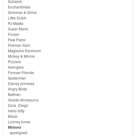
Schleich
Diego
Enchantimals
Shimmer & Shine
Little Dutch
Hello
PJ Masks
Kitty
Super Mario
Frozen
Paw Patrol
Blaze
Fireman Sam
Magische Eenhoorn
Looney
Mickey & Minnie
Puzzels
tunes
Avengers
Forever Friends
Minions
Spiderman
Disney princess
Angry Birds
speelgoed
Batman
Goede dinosaurus
kinderkamer
Dora -Diego
Hello Kitty
Blaze
dekbedovertrek
Looney tunes
Minions
fleecedeken
speelgoed