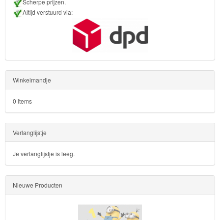
Scherpe prijzen.
Planes
Altijd verstuurd via:
Sofia
het
prinsesje
Barbie
Winkelmandje
Bob
0 items
de
bouwer
Verlanglijstje
SpongeBob
Je verlanglijstje is leeg.
Star
Wars
Nieuwe Producten
Skylanders