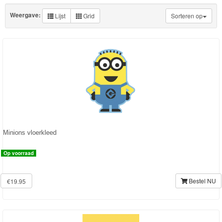
Knuffels
Weergave:
Lijst
Grid
Sorteren op
Schleich
Enchantimals
Shimmer
&
Shine
Little
Dutch
Minions vloerkleed
PJ
Op voorraad
Masks
Bestel NU
€19.95
Super
Mario