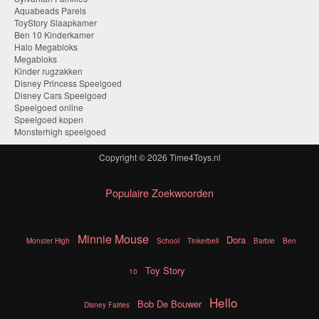
Aquabeads Parels
ToyStory Slaapkamer
Ben 10 Kinderkamer
Halo Megabloks
Megabloks
Kinder rugzakken
Disney Princess Speelgoed
Disney Cars Speelgoed
Speelgoed online
Speelgoed kopen
Monsterhigh speelgoed
Copyright © 2026
Time4Toys.nl
Populaire Zoekwoorden
Minnie Mouse
Dora
Monster High
School
Tinkerbell
Barbie
Ben
Toy Story
10
Hello
Bob De Bouwer
Disney Fairies