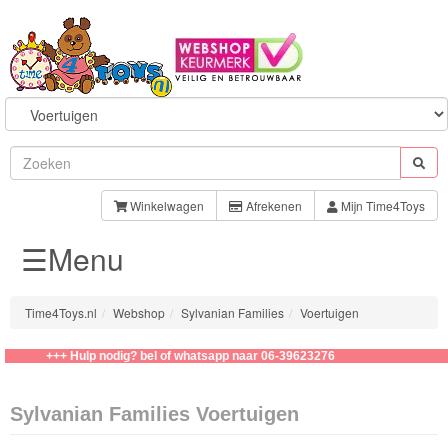
Sylvanian
Families
Winkelwagen
Afrekenen
Mijn Time4Toys
☰Menu
Families
Baby
Time4Toys.nl
Webshop
Sylvanian Families
Voertuigen
Kapsalon
+++ Hulp nodig? bel of whatsapp naar 06-39623276
Speelsets
Sylvanian Families Voertuigen
School/Kinderopvang