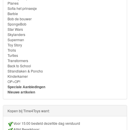
Planes
Sofia het prinsesje
Forever
Barbie
Bob de bouwer
Friends
SpongeBob
Star Wars
Spiderman
Skylanders
Superman
Toy Story
Disney
Trolls
princess
Turtles
Transformers
Back to School
Angry
Strandlaken & Poncho
Birds
Kinderkamer
OP=OP!
Speciale Aanbiedingen
Batman
Nieuwe artikelen
Goede
dinosaurus
Kopen bij Time4Toys want:
Dora
Voor 15:00 besteld dezelfde dag verstuurd
Altijd Bereikbaar: