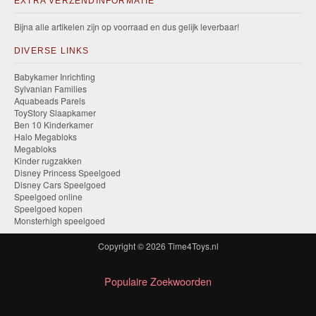
EXTRA VERZENDINFORMATIE
Bijna alle artikelen zijn op voorraad en dus gelijk leverbaar!
DIVERSE LINKS
Babykamer Inrichting
Sylvanian Families
Aquabeads Parels
ToyStory Slaapkamer
Ben 10 Kinderkamer
Halo Megabloks
Megabloks
Kinder rugzakken
Disney Princess Speelgoed
Disney Cars Speelgoed
Speelgoed online
Speelgoed kopen
Monsterhigh speelgoed
Copyright © 2026
Time4Toys.nl
Populaire Zoekwoorden