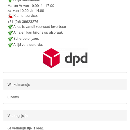
-
Ma t/m Vr van 10:00 t/m 17:00
Diego
za: van 10:00 t/m 14:00
Klantenservice:
+31 (0)6-39623276
Hello
Alles is vanuit voorraad leverbaar
Kitty
Afhalen kan bij ons op afspraak
Scherpe prijzen.
Blaze
Altijd verstuurd via:
Looney
tunes
Minions
Winkelmandje
Ben
0 items
10
Fairies
Verlanglijstje
Megabloks
Je verlanglijstje is leeg.