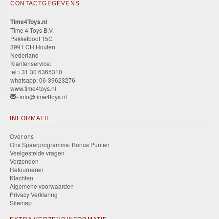
CONTACTGEGEVENS
Time4Toys.nl
Time 4 Toys B.V.
Pakketboot 15C
3991 CH Houten
Nederland
Klantenservice:
tel:+31 30 6365310
whatsapp: 06-39623276
www.time4toys.nl
- info@time4toys.nl
INFORMATIE
Over ons
Ons Spaarprogramma: Bonus Punten
Veelgestelde vragen
Verzenden
Retourneren
Klachten
Algemene voorwaarden
Privacy Verklaring
Sitemap