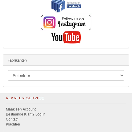
Turtles
Transformers
Back
to
School
Fabrikanten
Strandlaken
&
Poncho
Kinderkamer
KLANTEN SERVICE
OP=OP!
Maak een Account
Bestaande Klant? Log In
Contact
Klachten