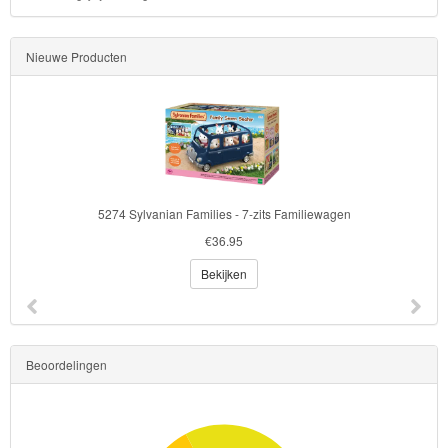
Monster
Nieuwe Producten
High
My
Little
Pony
Finding
5274 Sylvanian Families - 7-zits Familiewagen
Dory
€36.95
Bekijken
Planes
Sofia
het
Beoordelingen
prinsesje
Barbie