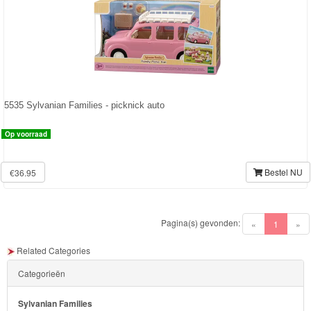
Chocolade
Konijn
Huis
en
Inrichting
5535 Sylvanian Families - picknick auto
Town
Op voorraad
Series
Bestel NU
€36.95
Aquabeads
Baby
Pagina(s) gevonden:
(current)
«
1
»
Born
Related Categories
Baby
Categorieën
Annabell
Sylvanian Families