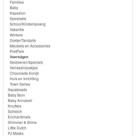
Families
Knuffels
Baby
Kapsalon
Schleich
Speelsets
School/Kinderopvang
Vakantie
Enchantimals
Winkels
Dokter/Tandarts
Shimmer
Meubels en Accessoires
PretPark
&
Voertuigen
Seizoenen/Specials
Shine
Verrassinszakjes
Chocolade Konijn
Little
Huis en Inrichting
Town Series
Dutch
Aquabeads
Baby Born
PJ
Baby Annabell
Knuffels
Masks
Schleich
Enchantimals
Super
Shimmer & Shine
Little Dutch
Mario
PJ Masks