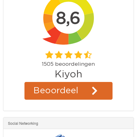
Bob
de
bouwer
SpongeBob
Star
Wars
Skylanders
Superman
Toy
Story
Social Networking
Trolls