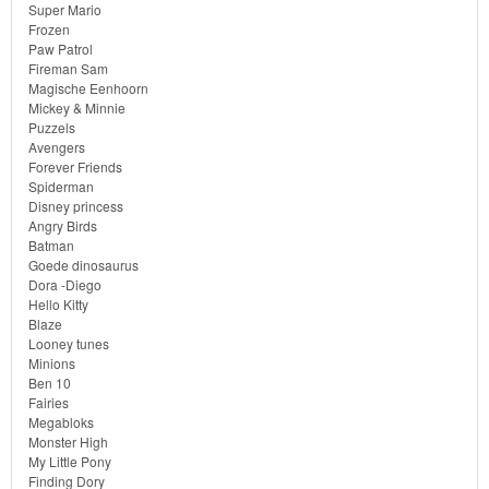
Super Mario
Frozen
Frozen
Paw Patrol
Fireman Sam
Paw
Magische Eenhoorn
Mickey & Minnie
Patrol
Puzzels
Avengers
Fireman
Forever Friends
Spiderman
Sam
Disney princess
Angry Birds
Magische
Batman
Goede dinosaurus
Eenhoorn
Dora -Diego
Hello Kitty
Mickey
Blaze
Looney tunes
&
Minions
Ben 10
Minnie
Fairies
Megabloks
Puzzels
Monster High
My Little Pony
Finding Dory
Avengers