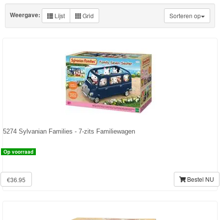
Vakantie
Weergave:
Lijst
Grid
Sorteren op
Winkels
Dokter/Tandarts
Meubels
en
Accessoires
PretPark
5274 Sylvanian Families - 7-zits Familiewagen
Op voorraad
Voertuigen
Seizoenen/Specials
Bestel NU
€36.95
Verrassinszakjes