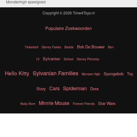
Monsterhigh speelgoed
Copyright © 2026
Time4Toys.nl
Populaire Zoekwoorden
Bob De Bouwer
Tinkerbell
Disney Fairies
Barbie
Ben
Sylvanian
10
School
Disney Princess
Sylvanian Families
Hello Kitty
Spongebob
Toy
Monster High
Cars
Spiderman
Story
Dora
Minnie Mouse
Star Wars
Baby Born
Forever Friends