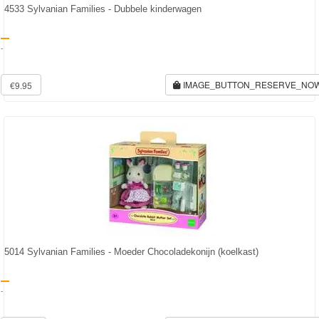
4533 Sylvanian Families - Dubbele kinderwagen
Transformers
-
Back
to
IMAGE_BUTTON_RESERVE_NO
€9.95
School
Strandlaken
&
Poncho
Kinderkamer
OP=OP!
5014 Sylvanian Families - Moeder Chocoladekonijn (koelkast)
-