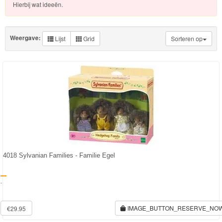
Knuffels
Hierbij wat ideeën.
Schleich
Weergave:
Lijst
Grid
Sorteren op
Enchantimals
Shimmer
&
Shine
Little
Dutch
PJ
4018 Sylvanian Families - Familie Egel
Masks
-
Super
Mario
IMAGE_BUTTON_RESERVE_NO
€29.95