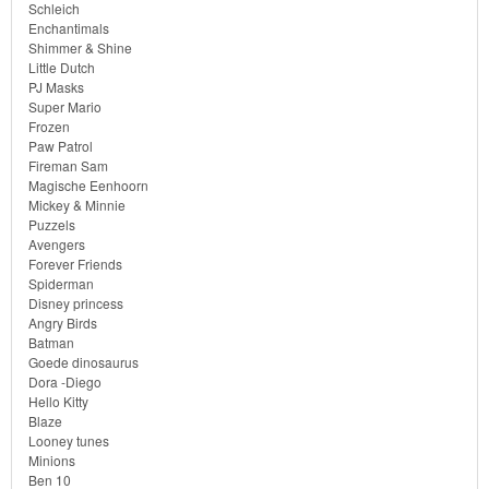
Schleich
Enchantimals
Shimmer & Shine
Little Dutch
PJ Masks
Super Mario
Frozen
Paw Patrol
Fireman Sam
Magische Eenhoorn
Mickey & Minnie
Puzzels
Avengers
Forever Friends
Spiderman
Disney princess
Angry Birds
Batman
Goede dinosaurus
Dora -Diego
Hello Kitty
Blaze
Looney tunes
Minions
Ben 10