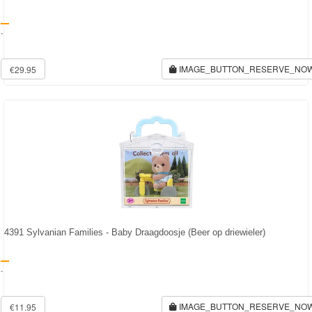
Diego
-
Hello
Kitty
IMAGE_BUTTON_RESERVE_NO
€29.95
Blaze
Looney
tunes
Minions
Ben
10
4391 Sylvanian Families - Baby Draagdoosje (Beer op driewieler)
Fairies
-
Megabloks
IMAGE_BUTTON_RESERVE_NO
€11.95