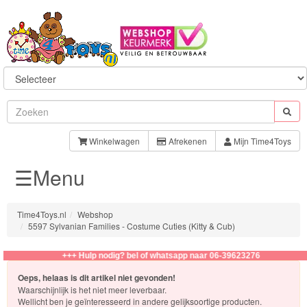
Sylvanian
Families
Winkelwagen
Afrekenen
Mijn Time4Toys
☰Menu
Aquabeads
Baby
Time4Toys.nl
Webshop
Born
5597 Sylvanian Families - Costume Cuties (Kitty & Cub)
Baby
+++ Hulp nodig? bel of whatsapp naar 06-39623276
Annabell
Oeps, helaas is dit artikel niet gevonden!
Waarschijnlijk is het niet meer leverbaar.
Wellicht ben je geïnteresseerd in andere gelijksoortige producten.