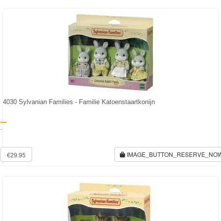
Frozen
Paw
Patrol
Fireman
Sam
Magische
4030 Sylvanian Families - Familie Katoenstaartkonijn
Eenhoorn
-
Mickey
&
IMAGE_BUTTON_RESERVE_NO
€29.95
Minnie
Puzzels
Avengers