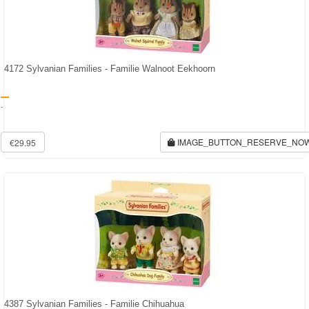
Forever
Friends
Spiderman
4172 Sylvanian Families - Familie Walnoot Eekhoorn
Disney
-
princess
IMAGE_BUTTON_RESERVE_NO
€29.95
Angry
Birds
Batman
Goede
dinosaurus
Dora
-
4387 Sylvanian Families - Familie Chihuahua