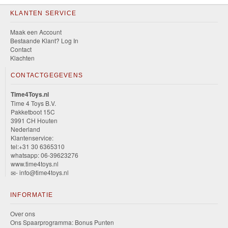
KLANTEN SERVICE
Maak een Account
Bestaande Klant? Log In
Contact
Klachten
CONTACTGEGEVENS
Time4Toys.nl
Time 4 Toys B.V.
Pakketboot 15C
3991 CH Houten
Nederland
Klantenservice:
tel:+31 30 6365310
whatsapp: 06-39623276
www.time4toys.nl
- info@time4toys.nl
INFORMATIE
Over ons
Ons Spaarprogramma: Bonus Punten