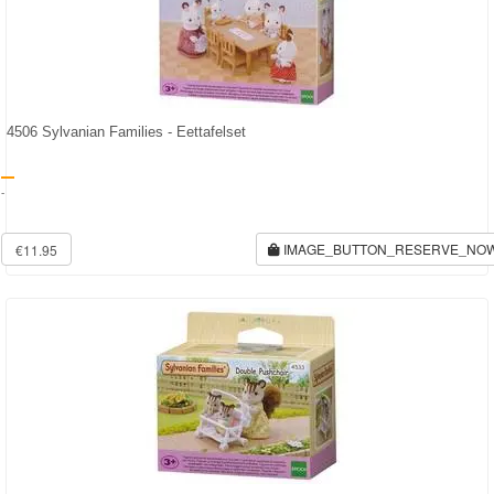
Bob
de
bouwer
SpongeBob
4506 Sylvanian Families - Eettafelset
Star
-
Wars
IMAGE_BUTTON_RESERVE_NO
€11.95
Skylanders
Superman
Toy
Story
Trolls
Turtles