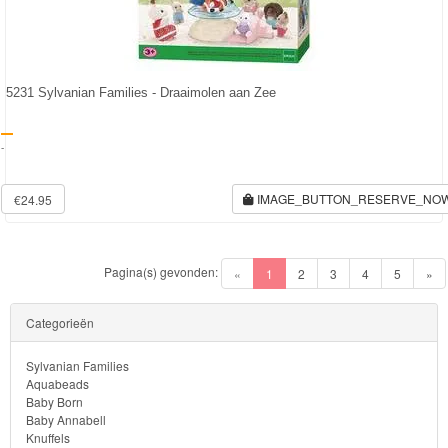
5231 Sylvanian Families - Draaimolen aan Zee
-
IMAGE_BUTTON_RESERVE_NO
€24.95
Pagina(s) gevonden:
(current)
«
1
2
3
4
5
»
Volgende
Categorieën
Sylvanian Families
Aquabeads
Baby Born
Baby Annabell
Knuffels