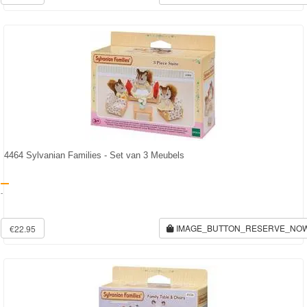
Monster
High
My
Little
Pony
Finding
Dory
4464 Sylvanian Families - Set van 3 Meubels
Planes
-
Sofia
IMAGE_BUTTON_RESERVE_NO
€22.95
het
prinsesje
Barbie