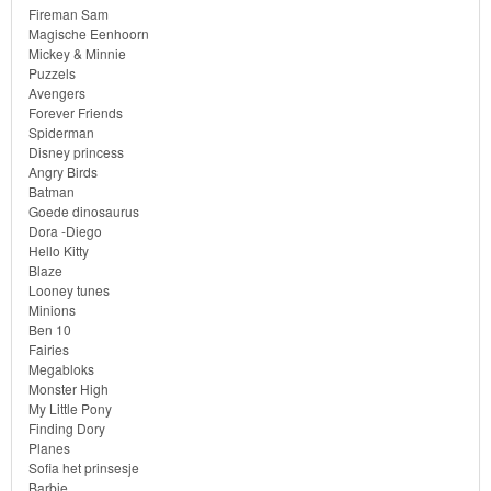
Batman
Fireman Sam
Magische Eenhoorn
Goede
Mickey & Minnie
Puzzels
dinosaurus
Avengers
Forever Friends
Spiderman
Dora
Disney princess
-
Angry Birds
Batman
Diego
Goede dinosaurus
Dora -Diego
Hello
Hello Kitty
Blaze
Kitty
Looney tunes
Minions
Blaze
Ben 10
Fairies
Megabloks
Looney
Monster High
tunes
My Little Pony
Finding Dory
Planes
Minions
Sofia het prinsesje
Barbie