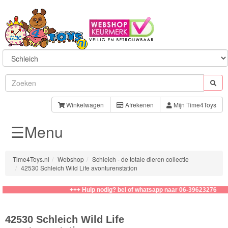
Sylvanian
Families
Winkelwagen
Afrekenen
Mijn Time4Toys
☰Menu
Aquabeads
Baby
Time4Toys.nl
Webshop
Schleich - de totale dieren collectie
Born
42530 Schleich Wild Life avonturenstation
Baby
+++ Hulp nodig? bel of whatsapp naar 06-39623276
Annabell
42530 Schleich Wild Life