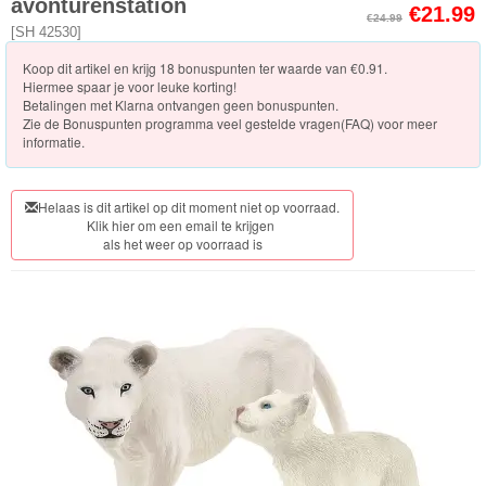
Knuffels
avonturenstation
€21.99
€24.99
[
SH 42530
]
Schleich
Koop dit artikel en krijg 18 bonuspunten ter waarde van €0.91.
Hiermee spaar je voor leuke korting!
Nieuwe
Betalingen met Klarna ontvangen geen bonuspunten.
Zie de
Bonuspunten programma veel gestelde vragen(FAQ)
voor meer
artikelen
informatie.
2023
Horse
Helaas is dit artikel op dit moment niet op voorraad.
Klik hier om een email te krijgen
Club
als het weer op voorraad is
Dinosaurs
ELDRADOR®
CREATURES
Wild
Life