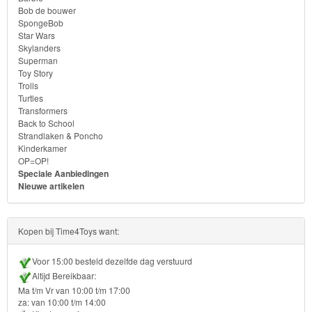
Ben
Bob de bouwer
SpongeBob
10
Star Wars
Skylanders
Superman
Fairies
Toy Story
Trolls
Megabloks
Turtles
Transformers
Back to School
Monster
Strandlaken & Poncho
High
Kinderkamer
OP=OP!
Speciale Aanbiedingen
My
Nieuwe artikelen
Little
Pony
Kopen bij Time4Toys want:
Finding
Voor 15:00 besteld dezelfde dag verstuurd
Dory
Altijd Bereikbaar:
Ma t/m Vr van 10:00 t/m 17:00
Planes
za: van 10:00 t/m 14:00