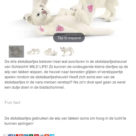
Farm
World-
Boerderij
Bayala
Tap to expand
artikelen
2022
De drie stokstaartjes beleven heel wat avonturen in de stokstaartjesheuvel
van Schleich® WILD LIFE! Zo kunnen de ondeugende kleine diertjes op de
wip van takken wippen, de heuvel naar beneden glijden of verstoppertje
Enchantimals
spelen rondom de stokstaartjesheuvel! Heeft zich soms een van de
stokstaartjes in de nara-meloen verstopt? Na zo'n druk spel gaan ze eerst
een dutje doen in de bladschommel.
Shimmer
&
Fun fact
Shine
De stokstaartjes gebruiken de wip van takken soms om hoog in de lucht te
Little
kunnen springen!
Dutch