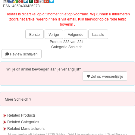
EAN: 4059433426273
PJ
Helaas is dit artikel op dit moment niet op voorraad. Wij kunnen u informeren
Masks
zodra het artikel weer binnen is via email. Klik hiervoor op de rode tekst
bovenin .
Super
Eerste
Vorige
Volgende
Laatste
Mario
Product 238 van 331
Categorie
Schleich
Frozen
Review schrijven
Paw
Wil je dit artikel toevoegen aan je verlanglijst?
Patrol
Zet op wensenlijstje
Fireman
Sam
Meer
Schleich ?
Magische
Related Products
Eenhoorn
Related Categories
Related Manufacturers
Mickey
Momenteel wordt bekeken:
42530 Schleich Wild Life avonturenstation | Time4Toys.nl -