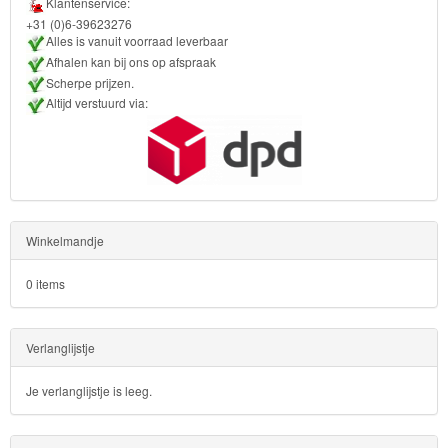
Klantenservice:
+31 (0)6-39623276
Sofia
Alles is vanuit voorraad leverbaar
het
Afhalen kan bij ons op afspraak
Scherpe prijzen.
prinsesje
Altijd verstuurd via:
Barbie
Bob
de
bouwer
Winkelmandje
SpongeBob
0 items
Star
Verlanglijstje
Wars
Je verlanglijstje is leeg.
Skylanders
Superman