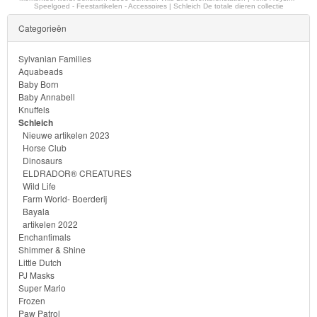
Speelgoed - Feestartikelen - Accessoires | Schleich De totale dieren collectie
&
Categorieën
Minnie
Sylvanian Families
Puzzels
Aquabeads
Baby Born
Baby Annabell
Avengers
Knuffels
Schleich
Forever
Nieuwe artikelen 2023
Horse Club
Friends
Dinosaurs
ELDRADOR® CREATURES
Spiderman
Wild Life
Farm World- Boerderij
Bayala
Disney
artikelen 2022
princess
Enchantimals
Shimmer & Shine
Little Dutch
Angry
PJ Masks
Birds
Super Mario
Frozen
Paw Patrol