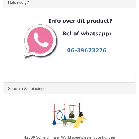
Hulp nodig?
Toy
Story
Trolls
Turtles
Transformers
Back
to
Speciale Aanbiedingen
School
Strandlaken
&
Poncho
or honden
15020 Schleich Dinosaurs Cryolophosaurus