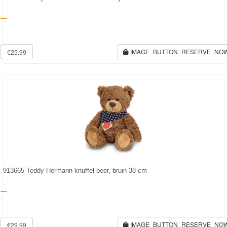
Transformers
-
Back
IMAGE_BUTTON_RESERVE_NO
€25.99
to
School
Strandlaken
&
Poncho
Kinderkamer
OP=OP!
913665 Teddy Hermann knuffel beer, bruin 38 cm
-
IMAGE_BUTTON_RESERVE_NO
€29.99