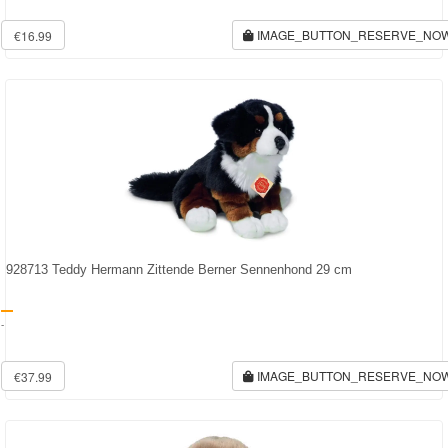
IMAGE_BUTTON_RESERVE_NO
€16.99
928713 Teddy Hermann Zittende Berner Sennenhond 29 cm
-
IMAGE_BUTTON_RESERVE_NO
€37.99