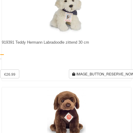
919391 Teddy Hermann Labradoodle zittend 30 cm
-
IMAGE_BUTTON_RESERVE_NO
€26.99