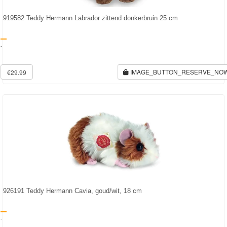
919582 Teddy Hermann Labrador zittend donkerbruin 25 cm
-
IMAGE_BUTTON_RESERVE_NO
€29.99
926191 Teddy Hermann Cavia, goud/wit, 18 cm
-