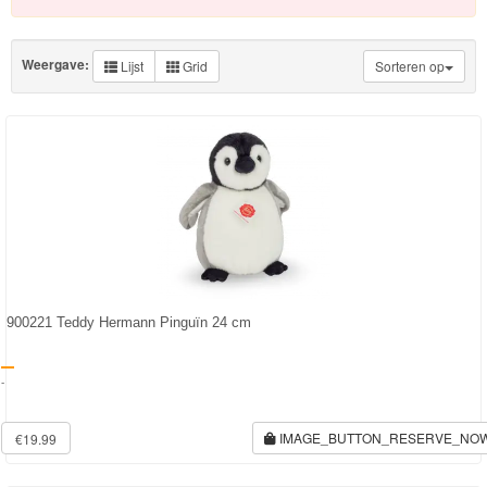
Knuffels
Schleich
Weergave:
Lijst
Grid
Sorteren op
Enchantimals
Shimmer
&
Shine
Little
Dutch
900221 Teddy Hermann Pinguïn 24 cm
PJ
Masks
-
Super
IMAGE_BUTTON_RESERVE_NO
€19.99
Mario