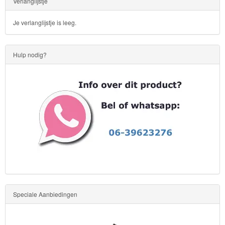
Verlanglijstje
Je verlanglijstje is leeg.
Hulp nodig?
Speciale Aanbiedingen