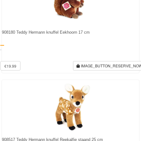
Bob
de
bouwer
908180 Teddy Hermann knuffel Eekhoorn 17 cm
SpongeBob
-
Star
Wars
IMAGE_BUTTON_RESERVE_NO
€19.99
Skylanders
Superman
Toy
Story
Trolls
Turtles
908517 Teddy Hermann knuffel Reekalfje staand 25 cm