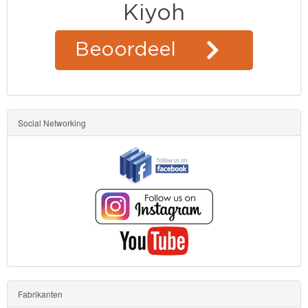
Social Networking
Fabrikanten