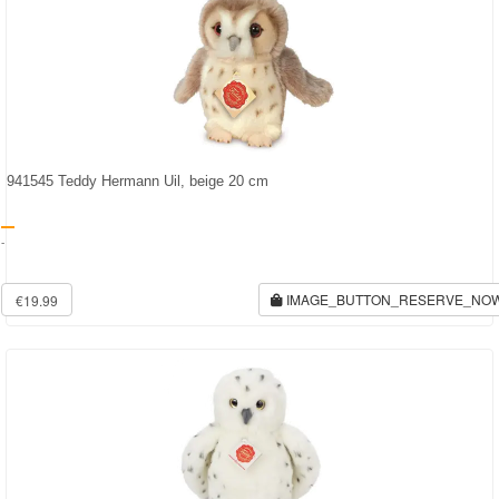
941545 Teddy Hermann Uil, beige 20 cm
-
IMAGE_BUTTON_RESERVE_NO
€19.99