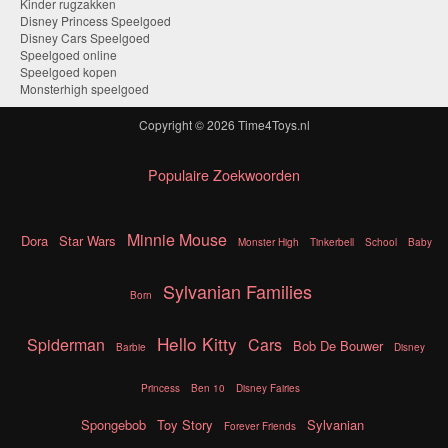
Kinder rugzakken
Disney Princess Speelgoed
Disney Cars Speelgoed
Speelgoed online
Speelgoed kopen
Monsterhigh speelgoed
Copyright © 2026
Time4Toys.nl
Populaire Zoekwoorden
Minnie Mouse
Dora
Star Wars
Monster High
Tinkerbell
School
Baby
Sylvanian Families
Born
Hello Kitty
Spiderman
Cars
Bob De Bouwer
Barbie
Disney
Princess
Ben 10
Disney Fairies
Spongebob
Toy Story
Sylvanian
Forever Friends