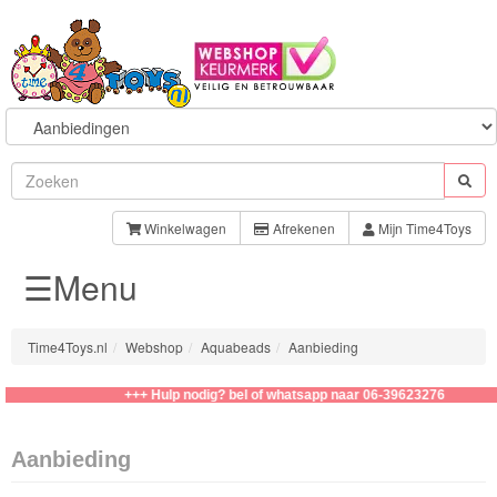
Sylvanian
Families
Winkelwagen
Afrekenen
Mijn Time4Toys
☰Menu
Aquabeads
Aanbiedingen
Time4Toys.nl
Webshop
Aquabeads
Aanbieding
Complete
+++ Hulp nodig? bel of whatsapp naar 06-39623276
Sets
Aanbieding
Mini