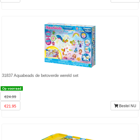
Superman
Toy
Story
Trolls
Turtles
Transformers
31837 Aquabeads de betoverde wereld set
Back
to
Op voorraad
€24.99
School
Bestel NU
€21.95
Strandlaken
&
Poncho