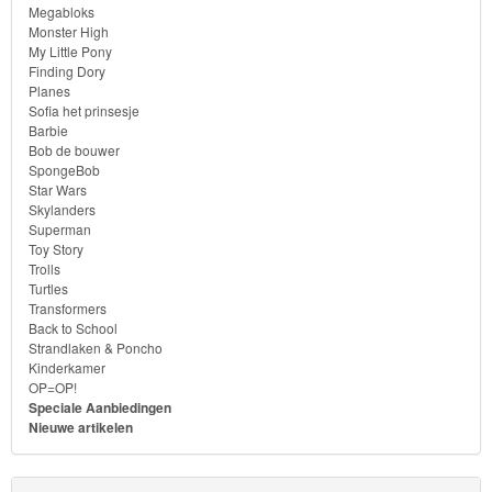
Megabloks
Monster High
My Little Pony
Finding Dory
Planes
Sofia het prinsesje
Barbie
Bob de bouwer
SpongeBob
Star Wars
Skylanders
Superman
Toy Story
Trolls
Turtles
Transformers
Back to School
Strandlaken & Poncho
Kinderkamer
OP=OP!
Speciale Aanbiedingen
Nieuwe artikelen