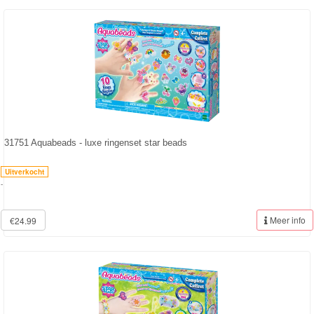
Batman
Goede
dinosaurus
Dora
-
Diego
31751 Aquabeads - luxe ringenset star beads
Hello
Uitverkocht
Kitty
-
Blaze
Meer info
€24.99
Looney
tunes
Minions