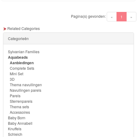
Pagina(s) gevonden:
(current)
«
1
»
Related Categories
Categorieën
Sylvanian Families
Aquabeads
Aanbiedingen
Complete Sets
Mini Set
3D
Thema navullingen
Navullingen parels
Parels
Sterrenparels
Thema sets
Accessoires
Baby Born
Baby Annabell
Knuffels
Schleich