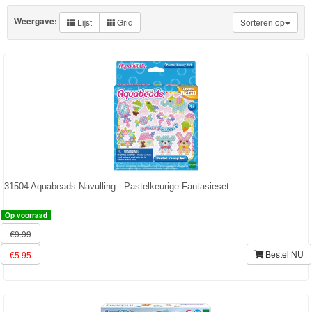
Set
Weergave:
Lijst
Grid
Sorteren op
3D
Thema
navullingen
Navullingen
parels
Parels
31504 Aquabeads Navulling - Pastelkeurige Fantasieset
Sterrenparels
Op voorraad
Thema
€9.99
sets
Bestel NU
€5.95
Accessoires