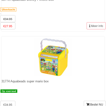
Sofia
Uitverkocht
-
het
€34.95
prinsesje
Meer info
€27.95
Barbie
Bob
de
bouwer
SpongeBob
Star
31774 Aquabeads super mario box
Wars
Op voorraad
Skylanders
Bestel NU
€34.95