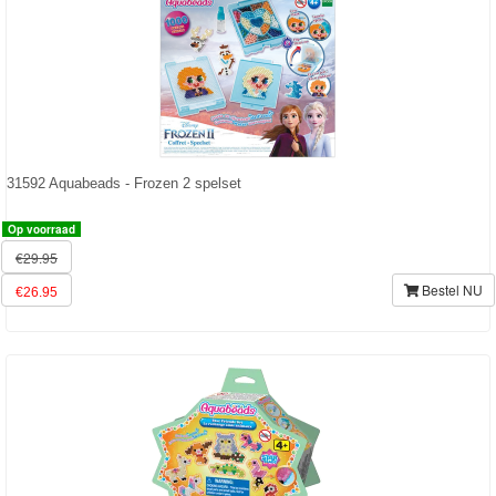
Baby
Born
Baby
Annabell
Knuffels
31592 Aquabeads - Frozen 2 spelset
Schleich
Op voorraad
€29.95
Enchantimals
Bestel NU
€26.95
Shimmer
&
Shine
Little
Dutch