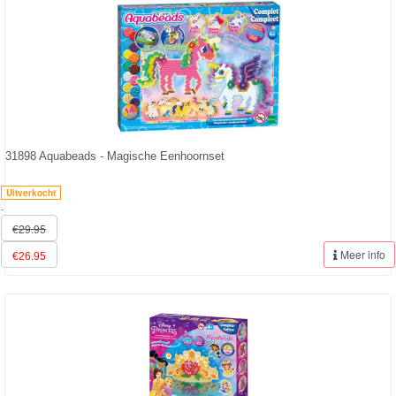
31898 Aquabeads - Magische Eenhoornset
Uitverkocht
-
€29.95
Meer info
€26.95