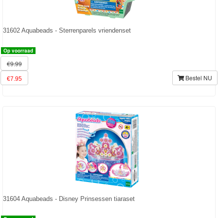
PJ
Masks
31602 Aquabeads - Sterrenparels vriendenset
Super
Op voorraad
Mario
€9.99
Bestel NU
€7.95
Frozen
Paw
Patrol
Fireman
Sam
Magische
Eenhoorn
31604 Aquabeads - Disney Prinsessen tiaraset
Mickey