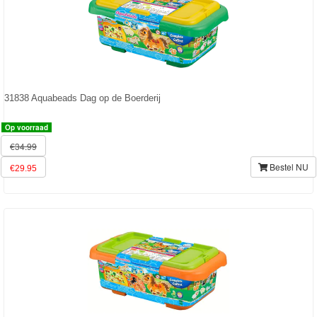
Kinderkamer
OP=OP!
31838 Aquabeads Dag op de Boerderij
Op voorraad
€34.99
Bestel NU
€29.95