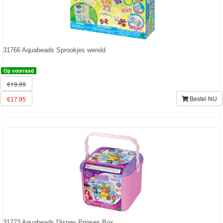
Ben
10
Fairies
31766 Aquabeads Sprookjes wereld
Megabloks
Op voorraad
€19.99
Monster
Bestel NU
€17.95
High
My
Little
Pony
Finding
Dory
Planes
31773 Aquabeads Disney Prinses Box