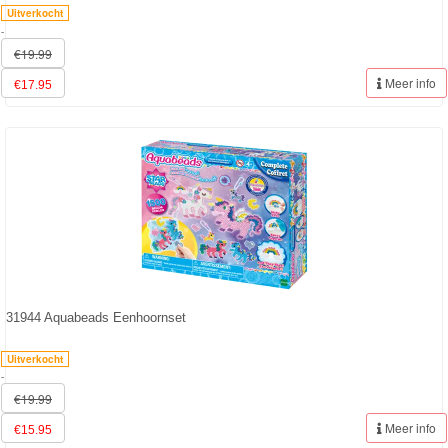
Uitverkocht
-
€19.99
Meer info
€17.95
31944 Aquabeads Eenhoornset
Uitverkocht
-
€19.99
Meer info
€15.95