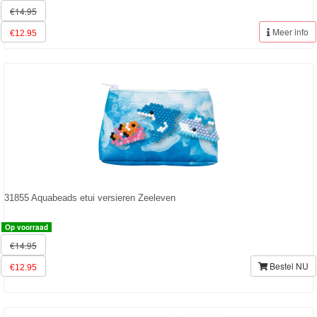
€14.95
Meer info
€12.95
31855 Aquabeads etui versieren Zeeleven
Op voorraad
€14.95
Bestel NU
€12.95