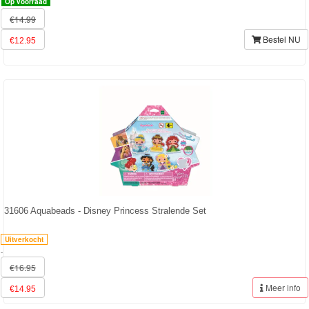
Op voorraad
&
€14.99
Minnie
Bestel NU
€12.95
Puzzels
Avengers
Forever
Friends
Spiderman
Disney
31606 Aquabeads - Disney Princess Stralende Set
princess
Uitverkocht
-
Angry
€16.95
Birds
Meer info
€14.95