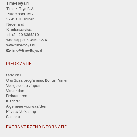
Time4Toys.nl
Time 4 Toys B.V.
Pakketboot 15C
3991 CH Houten
Nederland
Klantenservice:
tel:+31 30 6365310
whatsapp: 06-39623276
www.time4toys.nl
- info@time4toys.nl
INFORMATIE
Over ons
Ons Spaarprogramma: Bonus Punten
Veelgestelde vragen
Verzenden
Retourneren
Klachten
Algemene voorwaarden
Privacy Verklaring
Sitemap
EXTRA VERZENDINFORMATIE