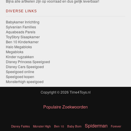
Bijna alle artikelen zijn op voorraad en dus gelijk leverbaar!
DIVERSE LINKS
Babykamer Inrichting
Sylvanian Families
Aquabeads Parels
ToyStory Slaapkamer
Ben 10 Kinderkamer
Halo Megabloks
Megabloks
Kinder rugzakken
Disney Princess Speelgoed
Disney Cars Speelgoed
Speelgoed online
Speelgoed kopen
Monsterhigh speelgoed
Copyright © 2026
Time4Toys.nl
Populaire Zoekwoorden
Spiderman
Disney Fairies
Monster High
Ben 10
Baby Born
Forever