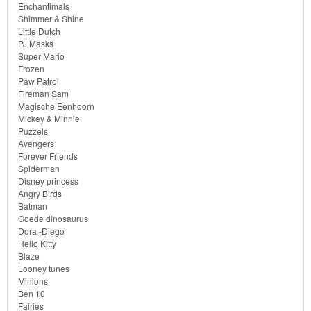
Enchantimals
Shimmer & Shine
Little Dutch
PJ Masks
Super Mario
Frozen
Paw Patrol
Fireman Sam
Magische Eenhoorn
Mickey & Minnie
Puzzels
Avengers
Forever Friends
Spiderman
Disney princess
Angry Birds
Batman
Goede dinosaurus
Dora -Diego
Hello Kitty
Blaze
Looney tunes
Minions
Ben 10
Fairies