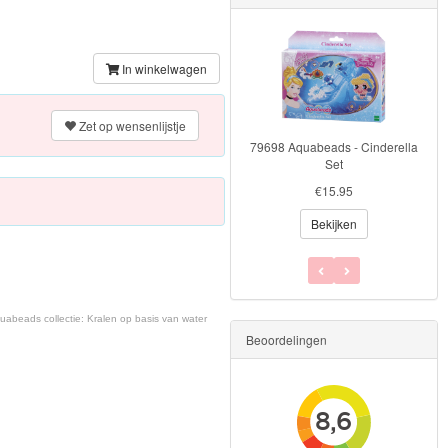
In winkelwagen
31912 Aquabeads Beginners
meeneemkoffer
Zet op wensenlijstje
€19.99
79698 Aquabeads - Cinderella
€17.95
Set
Bekijken
€15.95
Bekijken
uabeads collectie: Kralen op basis van water
Beoordelingen