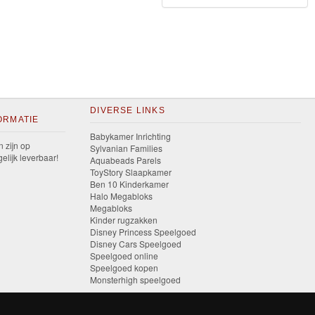
DIVERSE LINKS
ORMATIE
Babykamer Inrichting
n zijn op
Sylvanian Families
elijk leverbaar!
Aquabeads Parels
ToyStory Slaapkamer
Ben 10 Kinderkamer
Halo Megabloks
Megabloks
Kinder rugzakken
Disney Princess Speelgoed
Disney Cars Speelgoed
Speelgoed online
Speelgoed kopen
Monsterhigh speelgoed