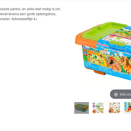
eads parels, en alles wat nodig is om
bevat tevens een grote opbergdoos,
oeier. Adviesleeftijd 4+
Klik vo