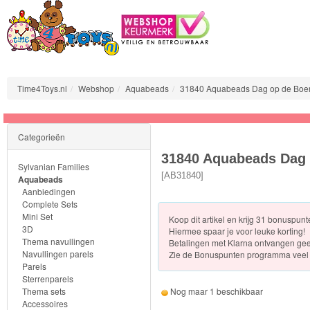
Time4Toys.nl
Webshop
Aquabeads
31840 Aquabeads Dag op de Boer
Sylvanian
Categorieën
Families
31840 Aquabeads Dag 
Sylvanian Families
Aquabeads
[
AB31840
]
Aquabeads
Aanbiedingen
Complete Sets
Aanbiedingen
Mini Set
Koop dit artikel en krijg 31 bonuspun
3D
Hiermee spaar je voor leuke korting!
Complete
Thema navullingen
Betalingen met Klarna ontvangen ge
Navullingen parels
Zie de
Bonuspunten programma veel 
Sets
Parels
Sterrenparels
Mini
Thema sets
Nog maar 1 beschikbaar
Accessoires