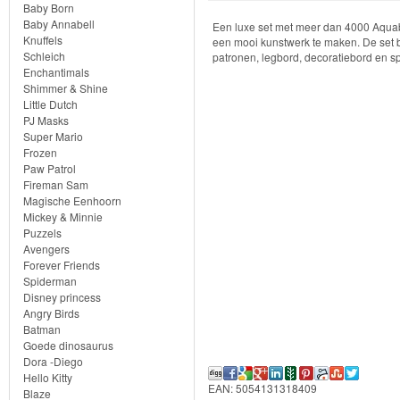
Set
Baby Born
Baby Annabell
Een luxe set met meer dan 4000 Aquab
3D
Knuffels
een mooi kunstwerk te maken. De set 
Schleich
patronen, legbord, decoratiebord en spr
Enchantimals
Thema
Shimmer & Shine
navullingen
Little Dutch
PJ Masks
Super Mario
Navullingen
Frozen
Paw Patrol
parels
Fireman Sam
Magische Eenhoorn
Parels
Mickey & Minnie
Puzzels
Avengers
Sterrenparels
Forever Friends
Spiderman
Thema
Disney princess
Angry Birds
sets
Batman
Goede dinosaurus
Accessoires
Dora -Diego
Hello Kitty
EAN: 5054131318409
Blaze