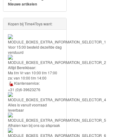
Nieuwe artikelen
PJ
Masks
Kopen bij Time4Toys want:
Super
Mario
Voor 15:00 besteld dezelfde dag
verstuurd
Frozen
Paw
Altijd Bereikbaar:
Ma t/m Vr van 10:00 t/m 17:00
Patrol
za: van 10:00 t/m 14:00
Klantenservice:
+31 (0)6-39623276
Fireman
Sam
Alles is vanuit voorraad
leverbaar
Magische
Eenhoorn
Afhalen kan bij ons op afspraak
Mickey