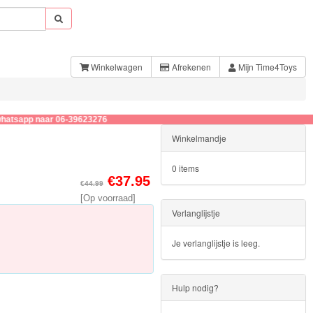
Winkelwagen
Afrekenen
Mijn Time4Toys
 naar 06-39623276
Winkelmandje
0 items
€37.95
€44.99
[Op voorraad]
Verlanglijstje
Je verlanglijstje is leeg.
Hulp nodig?