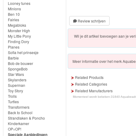
Looney tunes
Baby
Minions
Born
Ben 10
Fairies
Review schrijven
Megabloks
Baby
Monster High
Annabell
Wil je dit artikel toevoegen aan je verl
My Little Pony
Finding Dory
Planes
Knuffels
Sofia het prinsesje
Barbie
Meer
informatie over het merk
Aquabe
Schleich
Bob de bouwer
SpongeBob
Star Wars
Enchantimals
Related Products
Skylanders
Related Categories
Superman
Shimmer
Toy Story
Related Manufacturers
Trolls
Momenteel wordt bekeken:
31840 Aquabeads D
&
Turtles
Transformers
Shine
Back to School
Strandlaken & Poncho
Little
Kinderkamer
OP=OP!
Dutch
Speciale Aanbiedingen