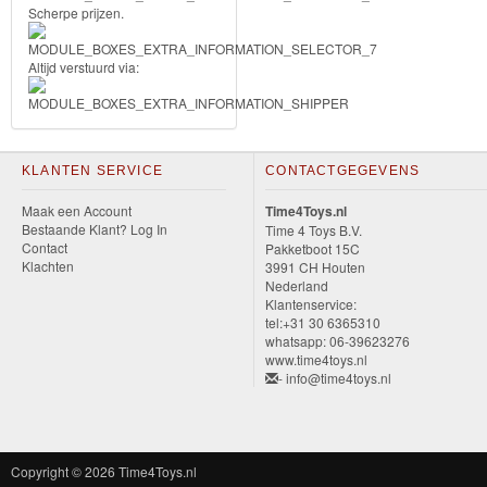
Scherpe prijzen.
&
Minnie
Altijd verstuurd via:
Puzzels
Avengers
KLANTEN SERVICE
CONTACTGEGEVENS
Forever
Maak een Account
Time4Toys.nl
Bestaande Klant? Log In
Time 4 Toys B.V.
Friends
Contact
Pakketboot 15C
Klachten
3991 CH Houten
Spiderman
Nederland
Klantenservice:
tel:+31 30 6365310
Disney
whatsapp: 06-39623276
www.time4toys.nl
princess
- info@time4toys.nl
Angry
Birds
Copyright © 2026
Time4Toys.nl