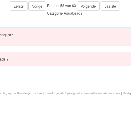
Product 58 van 63
Eerste
Vorige
Volgende
Laatste
Categorie
Aquabeads
anglijst?
ads ?
ag op de Boerderij-Luxe box | Time4Toys.nl - Speelgoed - Feestartikelen - Accessoires | De Aq