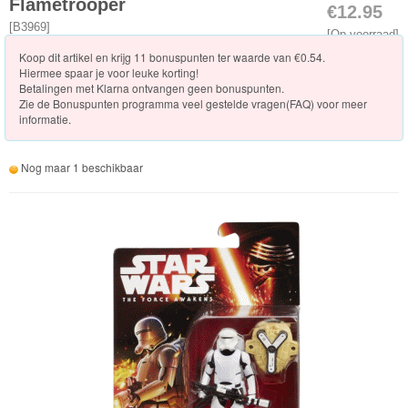
Knuffels
Flametrooper
€12.95
[
B3969
]
[Op voorraad]
Schleich
Koop dit artikel en krijg 11 bonuspunten ter waarde van €0.54.
Hiermee spaar je voor leuke korting!
Enchantimals
Betalingen met Klarna ontvangen geen bonuspunten.
Zie de
Bonuspunten programma veel gestelde vragen(FAQ)
voor meer
informatie.
Shimmer
&
Nog maar 1 beschikbaar
Shine
Little
Dutch
PJ
Masks
Super
Mario