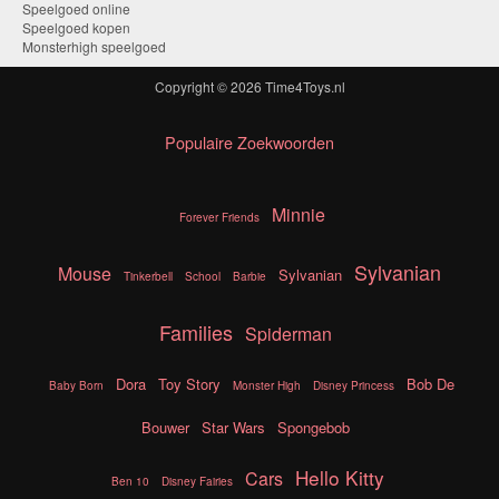
Speelgoed online
Speelgoed kopen
Monsterhigh speelgoed
Copyright © 2026
Time4Toys.nl
Populaire Zoekwoorden
Minnie
Forever Friends
Sylvanian
Mouse
Sylvanian
Tinkerbell
School
Barbie
Families
Spiderman
Dora
Toy Story
Bob De
Baby Born
Monster High
Disney Princess
Bouwer
Star Wars
Spongebob
Hello Kitty
Cars
Ben 10
Disney Fairies