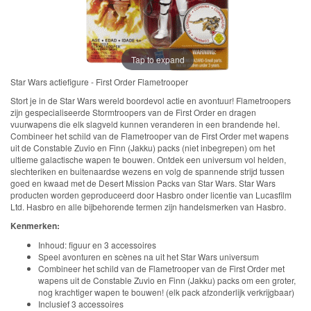
Frozen
Paw
Patrol
Tap to expand
Star Wars actiefigure - First Order Flametrooper
Fireman
Stort je in de Star Wars wereld boordevol actie en avontuur! Flametroopers
Sam
zijn gespecialiseerde Stormtroopers van de First Order en dragen
vuurwapens die elk slagveld kunnen veranderen in een brandende hel.
Combineer het schild van de Flametrooper van de First Order met wapens
Magische
uit de Constable Zuvio en Finn (Jakku) packs (niet inbegrepen) om het
ultieme galactische wapen te bouwen. Ontdek een universum vol helden,
Eenhoorn
slechteriken en buitenaardse wezens en volg de spannende strijd tussen
goed en kwaad met de Desert Mission Packs van Star Wars. Star Wars
Mickey
producten worden geproduceerd door Hasbro onder licentie van Lucasfilm
Ltd. Hasbro en alle bijbehorende termen zijn handelsmerken van Hasbro.
&
Kenmerken:
Minnie
Inhoud: figuur en 3 accessoires
Speel avonturen en scènes na uit het Star Wars universum
Puzzels
Combineer het schild van de Flametrooper van de First Order met
wapens uit de Constable Zuvio en Finn (Jakku) packs om een groter,
nog krachtiger wapen te bouwen! (elk pack afzonderlijk verkrijgbaar)
Avengers
Inclusief 3 accessoires