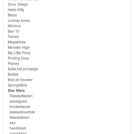
Dora -Diego
Monster
Hello Kitty
High
Blaze
Looney tunes
Minions
My
Ben 10
Little
Fairies
Megabloks
Pony
Monster High
My Little Pony
Finding
Finding Dory
Planes
Dory
Sofia het prinsesje
Barbie
Planes
Bob de bouwer
SpongeBob
Star Wars
Sofia
Feestartikelen
speelgoed
het
Kinderkamer
prinsesje
dekbedovertrek
fleecedeken
etui
Barbie
handdoek
rugzakken