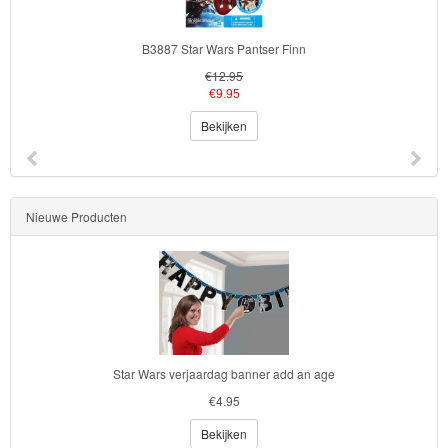
&
Poncho
ars Pantser Finn
B3893 Star Wars Pantser 
Kinderkamer
12.95
€12.95
9.95
€9.95
OP=OP!
kijken
Bekijken
Nieuwe Producten
Star Wars verjaardag banner add an age
€4.95
Bekijken