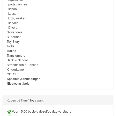
Bob
portemonnee
school
de
kussen
bouwer
klok, wekker
servies
Divers
SpongeBob
Skylanders
Superman
Star
Toy Story
Trolls
Wars
Turtles
Transformers
Back to School
Feestartikelen
Strandlaken & Poncho
Kinderkamer
speelgoed
OP=OP!
Speciale Aanbiedingen
Nieuwe artikelen
Kinderkamer
dekbedovertrek
Kopen bij Time4Toys want:
fleecedeken
Voor 15:00 besteld dezelfde dag verstuurd