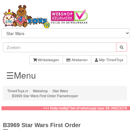
Sylvanian
Families
Winkelwagen
Afrekenen
Mijn Time4Toys
☰Menu
Aquabeads
Baby
Time4Toys.nl
Webshop
Star Wars
Born
B3969 Star Wars First Order Flametrooper
Baby
+++ Hulp nodig? bel of whatsapp naar 06-39623276
Annabell
B3969 Star Wars First Order