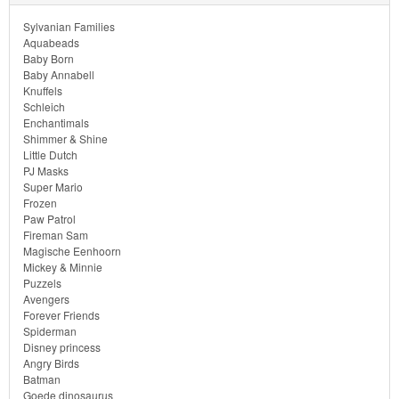
Diego
Sylvanian Families
Aquabeads
Hello
Baby Born
Baby Annabell
Kitty
Knuffels
Schleich
Blaze
Enchantimals
Shimmer & Shine
Little Dutch
Looney
PJ Masks
tunes
Super Mario
Frozen
Paw Patrol
Minions
Fireman Sam
Magische Eenhoorn
Ben
Mickey & Minnie
Puzzels
10
Avengers
Forever Friends
Spiderman
Fairies
Disney princess
Angry Birds
Megabloks
Batman
Goede dinosaurus