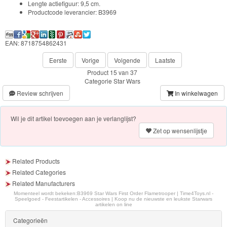
Lengte actiefiguur: 9,5 cm.
Forever
Productcode leverancier: B3969
Friends
EAN: 8718754862431
Spiderman
Eerste
Vorige
Volgende
Laatste
Disney
Product 15 van 37
Categorie
Star Wars
princess
Review schrijven
In winkelwagen
Angry
Wil je dit artikel toevoegen aan je verlanglijst?
Birds
Zet op wensenlijstje
Batman
Related Products
Goede
Related Categories
dinosaurus
Related Manufacturers
Momenteel wordt bekeken:
B3969 Star Wars First Order Flametrooper | Time4Toys.nl -
Speelgoed - Feestartikelen - Accessoires | Koop nu de nieuwste en leukste Starwars
Dora
artikelen on line
-
Categorieën