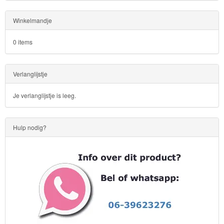
&
Poncho
Winkelmandje
Kinderkamer
0 items
OP=OP!
Verlanglijstje
Je verlanglijstje is leeg.
Hulp nodig?