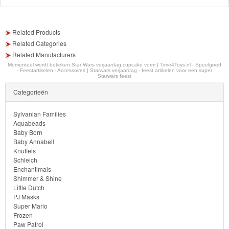
Monster
High
Related Products
Related Categories
My
Related Manufacturers
Little
Momenteel wordt bekeken:
Star Wars verjaardag cupcake vorm | Time4Toys.nl - Speelgoed
- Feestartikelen - Accessoires | Starwars verjaardag - feest artikelen voor een super
Pony
Starwars feest
Categorieën
Finding
Dory
Sylvanian Families
Aquabeads
Baby Born
Planes
Baby Annabell
Knuffels
Sofia
Schleich
Enchantimals
het
Shimmer & Shine
Little Dutch
prinsesje
PJ Masks
Super Mario
Barbie
Frozen
Paw Patrol