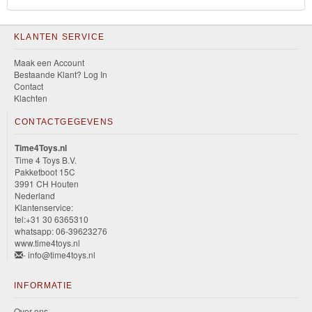
KLANTEN SERVICE
Maak een Account
Bestaande Klant? Log In
Contact
Klachten
CONTACTGEGEVENS
Time4Toys.nl
Time 4 Toys B.V.
Pakketboot 15C
3991 CH Houten
Nederland
Klantenservice:
tel:+31 30 6365310
whatsapp: 06-39623276
www.time4toys.nl
- info@time4toys.nl
INFORMATIE
Over ons