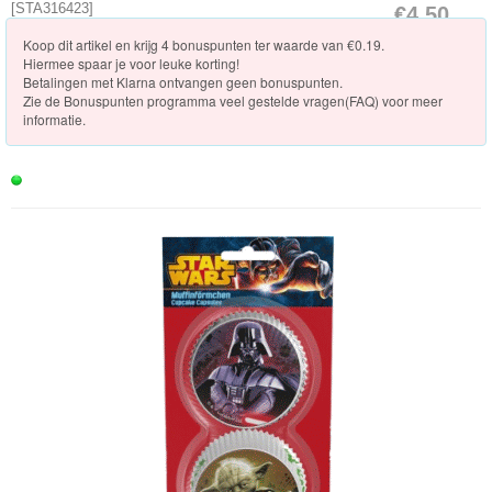
Knuffels
[
STA316423
]
€4.50
[Op voorraad]
Koop dit artikel en krijg 4 bonuspunten ter waarde van €0.19.
Schleich
Hiermee spaar je voor leuke korting!
Betalingen met Klarna ontvangen geen bonuspunten.
Enchantimals
Zie de
Bonuspunten programma veel gestelde vragen(FAQ)
voor meer
informatie.
Shimmer
&
Shine
Little
Dutch
PJ
Masks
Super
Mario