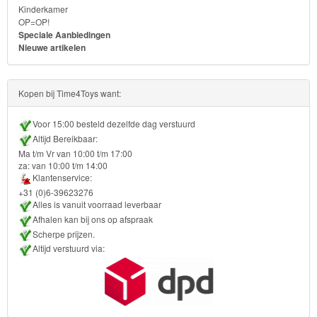
Kinderkamer
Skylanders
OP=OP!
Speciale Aanbiedingen
Superman
Nieuwe artikelen
Toy
Kopen bij Time4Toys want:
Story
Voor 15:00 besteld dezelfde dag verstuurd
Trolls
Altijd Bereikbaar:
Ma t/m Vr van 10:00 t/m 17:00
Turtles
za: van 10:00 t/m 14:00
Klantenservice:
Transformers
+31 (0)6-39623276
Alles is vanuit voorraad leverbaar
Afhalen kan bij ons op afspraak
Back
Scherpe prijzen.
to
Altijd verstuurd via:
School
Strandlaken