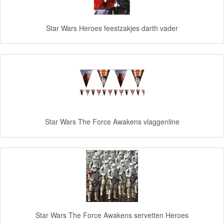
Diego
Star Wars Heroes feestzakjes darth vader
Hello
Kitty
Blaze
Looney
tunes
Star Wars The Force Awakens vlaggenline
Minions
Ben
10
Fairies
Megabloks
Star Wars The Force Awakens servetten Heroes