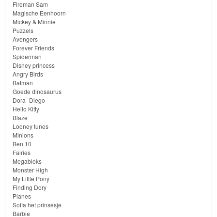
Fireman Sam
Bob
Magische Eenhoorn
de
Mickey & Minnie
Puzzels
bouwer
Avengers
Forever Friends
SpongeBob
Spiderman
Disney princess
Angry Birds
Star
Batman
Wars
Goede dinosaurus
Dora -Diego
Hello Kitty
Feestartikelen
Blaze
Looney tunes
speelgoed
Minions
Ben 10
Fairies
Kinderkamer
Megabloks
Monster High
dekbedovertrek
My Little Pony
Finding Dory
Planes
fleecedeken
Sofia het prinsesje
Barbie