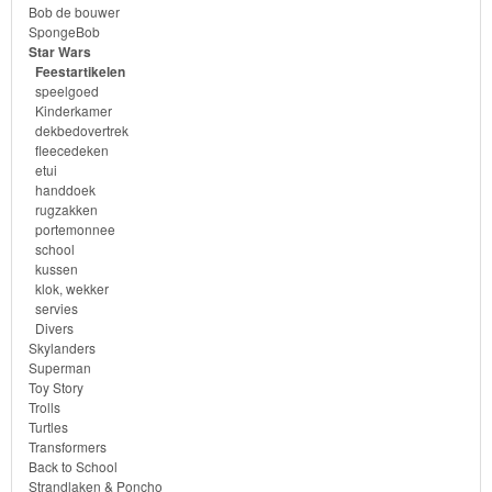
etui
Bob de bouwer
SpongeBob
Star Wars
handdoek
Feestartikelen
speelgoed
rugzakken
Kinderkamer
dekbedovertrek
fleecedeken
portemonnee
etui
handdoek
school
rugzakken
portemonnee
school
kussen
kussen
klok, wekker
klok,
servies
Divers
wekker
Skylanders
Superman
Toy Story
servies
Trolls
Turtles
Divers
Transformers
Back to School
Strandlaken & Poncho