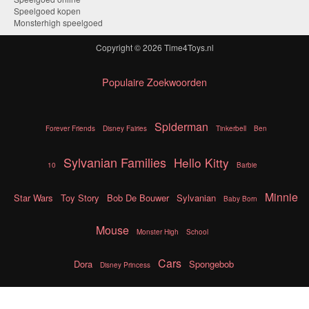
Speelgoed kopen
Monsterhigh speelgoed
Copyright © 2026
Time4Toys.nl
Populaire Zoekwoorden
Spiderman
Forever Friends
Disney Fairies
Tinkerbell
Ben
Sylvanian Families
Hello Kitty
10
Barbie
Minnie
Star Wars
Toy Story
Bob De Bouwer
Sylvanian
Baby Born
Mouse
Monster High
School
Cars
Dora
Spongebob
Disney Princess