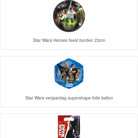
Forever
Friends
Spiderman
Star Wars Heroes feest borden 23cm
Disney
princess
Angry
Birds
Batman
Star Wars verjaardag supershape folie ballon
Goede
dinosaurus
Dora
-