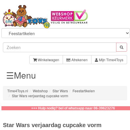
Sylvanian
Families
Winkelwagen
Afrekenen
Mijn Time4Toys
☰Menu
Aquabeads
Baby
Time4Toys.nl
Webshop
Star Wars
Feestartikelen
Born
Star Wars verjaardag cupcake vorm
Baby
+++ Hulp nodig? bel of whatsapp naar 06-39623276
Annabell
Star Wars verjaardag cupcake vorm