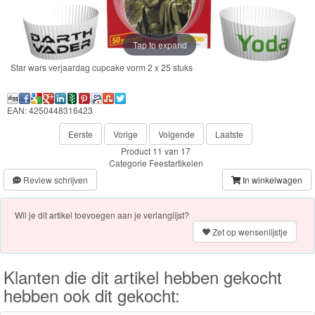
Frozen
Paw
Tap to expand
Patrol
Star wars verjaardag cupcake vorm 2 x 25 stuks
Fireman
Sam
EAN: 4250448316423
Eerste
Vorige
Volgende
Laatste
Magische
Product 11 van 17
Eenhoorn
Categorie
Feestartikelen
Review schrijven
In winkelwagen
Mickey
&
Wil je dit artikel toevoegen aan je verlanglijst?
Zet op wensenlijstje
Minnie
Puzzels
Klanten die dit artikel hebben gekocht
hebben ook dit gekocht:
Avengers