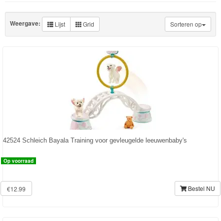
Knuffels
Schleich
Weergave:
Lijst
Grid
Sorteren op
Nieuwe
artikelen
2023
Horse
Club
Dinosaurs
42524 Schleich Bayala Training voor gevleugelde leeuwenbaby's
ELDRADOR®
Op voorraad
CREATURES
Bestel NU
Wild
€12.99
Life