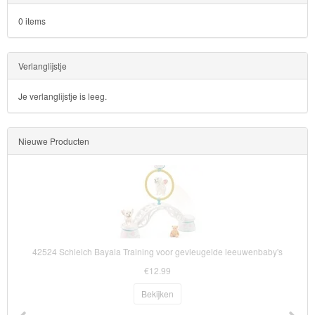
0 items
Toy
Story
Verlanglijstje
Trolls
Je verlanglijstje is leeg.
Turtles
Nieuwe Producten
Transformers
Back
to
School
Strandlaken
42524 Schleich Bayala Training voor gevleugelde leeuwenbaby's
&
€12.99
Poncho
Bekijken