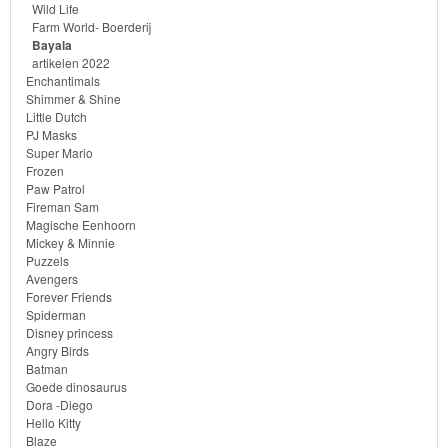
Batman
Wild Life
Farm World- Boerderij
Bayala
Goede
artikelen 2022
dinosaurus
Enchantimals
Shimmer & Shine
Little Dutch
Dora
PJ Masks
-
Super Mario
Frozen
Diego
Paw Patrol
Fireman Sam
Magische Eenhoorn
Hello
Mickey & Minnie
Kitty
Puzzels
Avengers
Forever Friends
Blaze
Spiderman
Disney princess
Looney
Angry Birds
Batman
tunes
Goede dinosaurus
Dora -Diego
Minions
Hello Kitty
Blaze