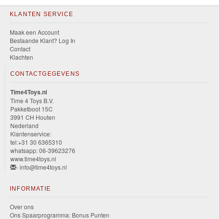
KLANTEN SERVICE
Maak een Account
Bestaande Klant? Log In
Contact
Klachten
CONTACTGEGEVENS
Time4Toys.nl
Time 4 Toys B.V.
Pakketboot 15C
3991 CH Houten
Nederland
Klantenservice:
tel:+31 30 6365310
whatsapp: 06-39623276
www.time4toys.nl
- info@time4toys.nl
INFORMATIE
Over ons
Ons Spaarprogramma: Bonus Punten