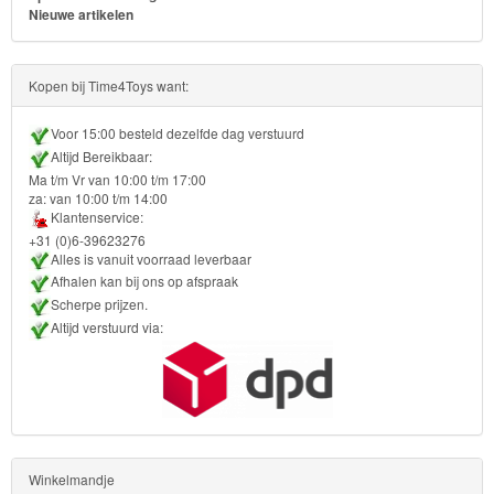
Nieuwe artikelen
Sofia
het
Kopen bij Time4Toys want:
prinsesje
Voor 15:00 besteld dezelfde dag verstuurd
Barbie
Altijd Bereikbaar:
Ma t/m Vr van 10:00 t/m 17:00
Bob
za: van 10:00 t/m 14:00
Klantenservice:
de
+31 (0)6-39623276
bouwer
Alles is vanuit voorraad leverbaar
Afhalen kan bij ons op afspraak
Scherpe prijzen.
SpongeBob
Altijd verstuurd via:
Star
Wars
Skylanders
Winkelmandje
Superman