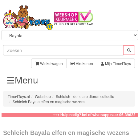
Sylvanian
Families
Winkelwagen
Afrekenen
Mijn Time4Toys
☰Menu
Aquabeads
Baby
Time4Toys.nl
Webshop
Schleich - de totale dieren collectie
Born
Schleich Bayala elfen en magische wezens
Baby
+++ Hulp nodig? bel of whatsapp naar 06-39623276
Annabell
Schleich Bayala elfen en magische wezens