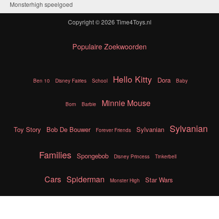
Monsterhigh speelgoed
Copyright © 2026
Time4Toys.nl
Populaire Zoekwoorden
Hello Kitty
Dora
Ben 10
Disney Fairies
School
Baby
Minnie Mouse
Born
Barbie
Sylvanian
Toy Story
Bob De Bouwer
Sylvanian
Forever Friends
Families
Spongebob
Disney Princess
Tinkerbell
Cars
Spiderman
Star Wars
Monster High