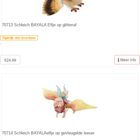
PJ
Masks
70713 Schleich BAYALA Elfje op glitteruil
Super
Tijdelijk niet leverbaar
Mario
-
Frozen
Meer info
€24.99
Paw
Patrol
Fireman
Sam
Magische
Eenhoorn
70714 Schleich BAYALAelfje op gevleugelde leeuw
Mickey