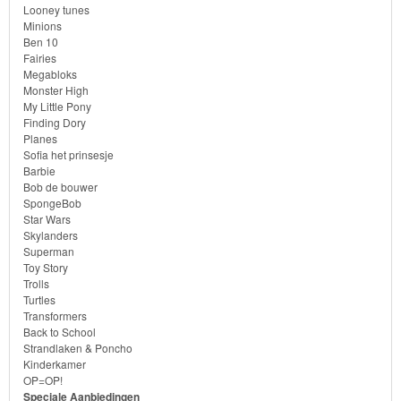
Looney tunes
Ben
Minions
10
Ben 10
Fairies
Megabloks
Fairies
Monster High
My Little Pony
Megabloks
Finding Dory
Planes
Sofia het prinsesje
Monster
Barbie
High
Bob de bouwer
SpongeBob
Star Wars
My
Skylanders
Superman
Little
Toy Story
Pony
Trolls
Turtles
Transformers
Finding
Back to School
Dory
Strandlaken & Poncho
Kinderkamer
OP=OP!
Planes
Speciale Aanbiedingen