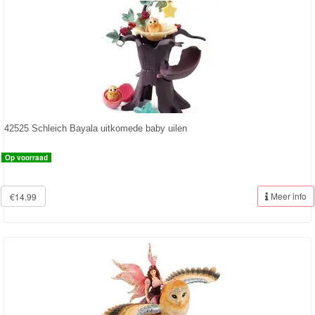
Farm
World-
Boerderij
Bayala
artikelen
42525 Schleich Bayala uitkomede baby uilen
2022
Op voorraad
Enchantimals
Meer info
€14.99
Shimmer
&
Shine
Little
Dutch