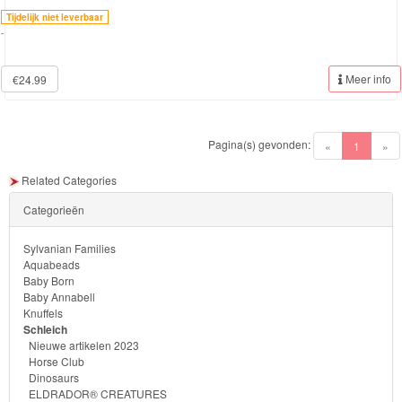
&
Tijdelijk niet leverbaar
-
Minnie
Meer info
€24.99
Puzzels
Avengers
Pagina(s) gevonden:
(current)
«
1
»
Forever
Related Categories
Friends
Categorieën
Spiderman
Sylvanian Families
Aquabeads
Disney
Baby Born
Baby Annabell
princess
Knuffels
Schleich
Angry
Nieuwe artikelen 2023
Horse Club
Birds
Dinosaurs
ELDRADOR® CREATURES