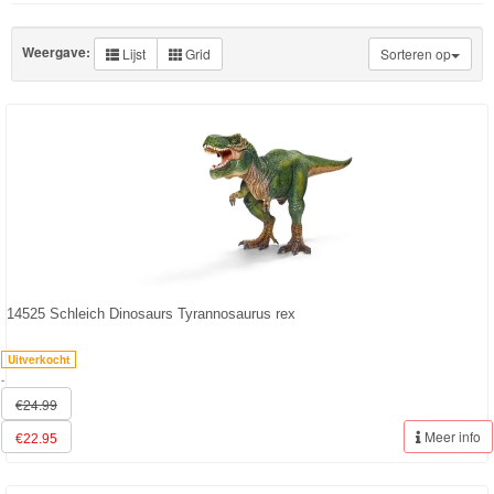
Knuffels
Schleich
Weergave:
Lijst
Grid
Sorteren op
Nieuwe
artikelen
2023
Horse
Club
Dinosaurs
14525 Schleich Dinosaurs Tyrannosaurus rex
ELDRADOR®
Uitverkocht
CREATURES
-
€24.99
Wild
Meer info
€22.95
Life