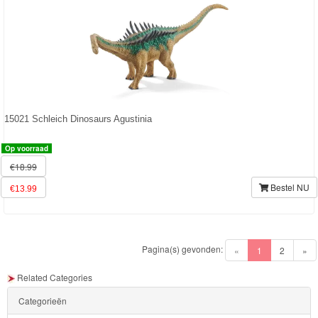
15021 Schleich Dinosaurs Agustinia
Op voorraad
€18.99
Bestel NU
€13.99
Pagina(s) gevonden:
(current)
«
1
2
»
Related Categories
Categorieën