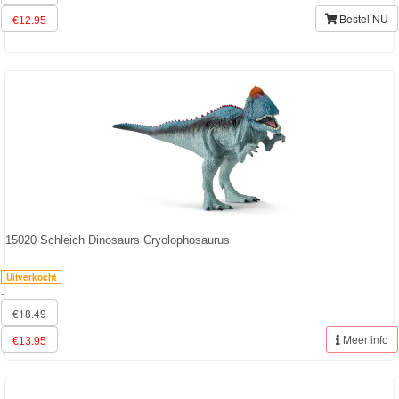
Bestel NU
€12.95
15020 Schleich Dinosaurs Cryolophosaurus
Uitverkocht
-
€18.49
Meer info
€13.95