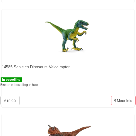
Batman
Goede
dinosaurus
Dora
-
Diego
14585 Schleich Dinosaurs Velociraptor
Hello
Kitty
in bestelling
Binnen in bestelling in huis
Blaze
Meer info
€10.99
Looney
tunes
Minions