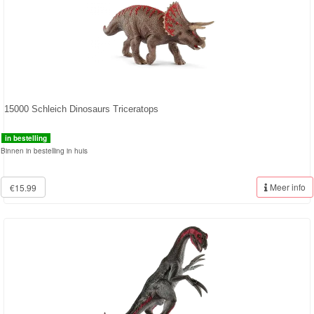
Kinderkamer
OP=OP!
15000 Schleich Dinosaurs Triceratops
in bestelling
Binnen in bestelling in huis
Meer info
€15.99