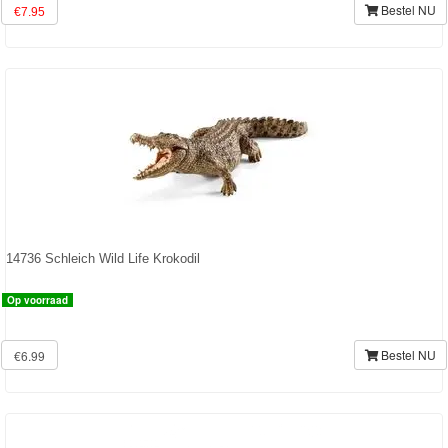
Bestel NU
€7.95
Toy
Story
Trolls
Turtles
Transformers
Back
14736 Schleich Wild Life Krokodil
to
Op voorraad
School
Strandlaken
Bestel NU
€6.99
&
Poncho