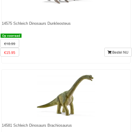
PJ
Masks
14575 Schleich Dinosaurs Dunkleosteus
Super
Op voorraad
Mario
€18.99
Frozen
Bestel NU
€15.95
Paw
Patrol
Fireman
Sam
Magische
Eenhoorn
14581 Schleich Dinosaurs Brachiosaurus
Mickey