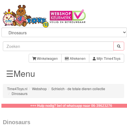
Sylvanian
Families
Winkelwagen
Afrekenen
Mijn Time4Toys
☰Menu
Aquabeads
Baby
Time4Toys.nl
Webshop
Schleich - de totale dieren collectie
Born
Dinosaurs
Baby
+++ Hulp nodig? bel of whatsapp naar 06-39623276
Annabell
Dinosaurs