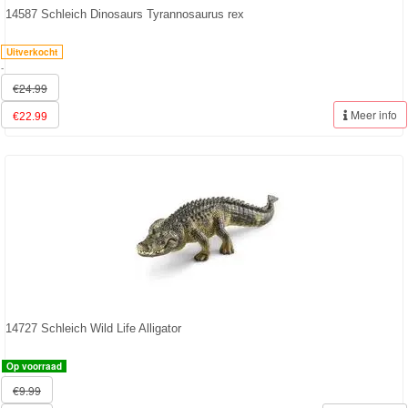
14587 Schleich Dinosaurs Tyrannosaurus rex
Sofia
het
Uitverkocht
-
prinsesje
€24.99
Meer info
€22.99
Barbie
Bob
de
bouwer
SpongeBob
Star
Wars
14727 Schleich Wild Life Alligator
Skylanders
Op voorraad
€9.99
Superman