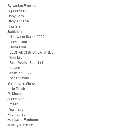
Sylvanian Families
Aquabeads
Baby Born
Baby Annabell
Knuffels
Schleich
Nieuwe artikelen 2023
Horse Club
Dinosaurs
ELDRADOR® CREATURES
Wild Life
Farm World- Boerderij
Bayala
artikelen 2022
Enchantimals
Shimmer & Shine
Little Dutch
PJ Masks
Super Mario
Frozen
Paw Patrol
Fireman Sam
Magische Eenhoorn
Mickey & Minnie