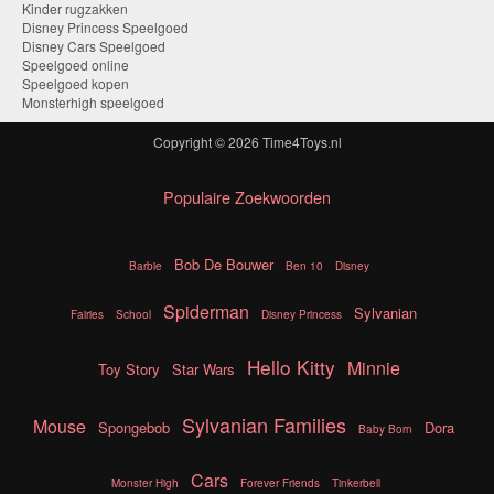
Kinder rugzakken
Disney Princess Speelgoed
Disney Cars Speelgoed
Speelgoed online
Speelgoed kopen
Monsterhigh speelgoed
Copyright © 2026
Time4Toys.nl
Populaire Zoekwoorden
Bob De Bouwer
Barbie
Ben 10
Disney
Spiderman
Sylvanian
Fairies
School
Disney Princess
Hello Kitty
Minnie
Toy Story
Star Wars
Sylvanian Families
Mouse
Spongebob
Dora
Baby Born
Cars
Monster High
Forever Friends
Tinkerbell