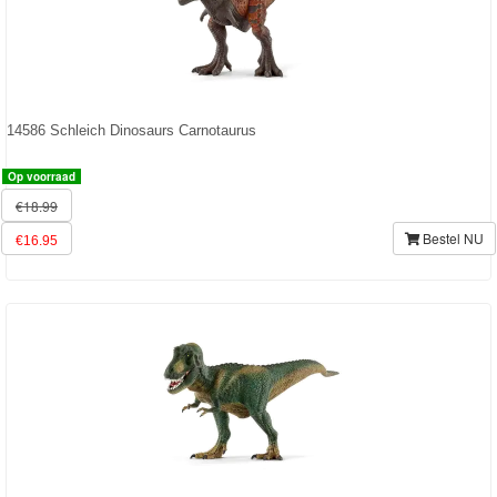
Ben
10
Fairies
14586 Schleich Dinosaurs Carnotaurus
Megabloks
Op voorraad
Monster
€18.99
High
Bestel NU
€16.95
My
Little
Pony
Finding
Dory
Planes