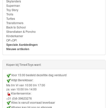
Skylanders
Superman
Toy Story
Trolls
Turtles
Transformers
Back to School
Strandlaken & Poncho
Kinderkamer
OP=OP!
Speciale Aanbiedingen
Nieuwe artikelen
Kopen bij Time4Toys want:
Voor 15:00 besteld dezelfde dag verstuurd
Altijd Bereikbaar:
Ma t/m Vr van 10:00 t/m 17:00
za: van 10:00 t/m 14:00
Klantenservice:
+31 (0)6-39623276
Alles is vanuit voorraad leverbaar
Afhalen kan bij ons op afspraak