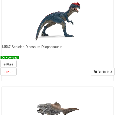
Farm
World-
Boerderij
Bayala
artikelen
14567 Schleich Dinosaurs Dilophosaurus
2022
Op voorraad
€16.99
Enchantimals
Bestel NU
€12.95
Shimmer
&
Shine
Little
Dutch