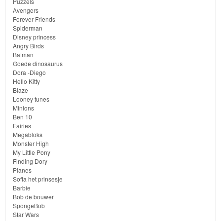
Puzzels
Avengers
Forever Friends
Spiderman
Disney princess
Angry Birds
Batman
Goede dinosaurus
Dora -Diego
Hello Kitty
Blaze
Looney tunes
Minions
Ben 10
Fairies
Megabloks
Monster High
My Little Pony
Finding Dory
Planes
Sofia het prinsesje
Barbie
Bob de bouwer
SpongeBob
Star Wars