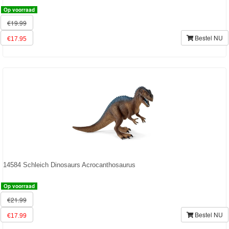
&
Op voorraad
€19.99
Minnie
Bestel NU
€17.95
Puzzels
Avengers
Forever
Friends
Spiderman
Disney
14584 Schleich Dinosaurs Acrocanthosaurus
princess
Op voorraad
Angry
€21.99
Birds
Bestel NU
€17.99