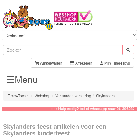
Sylvanian
Families
Winkelwagen
Afrekenen
Mijn Time4Toys
☰Menu
Aquabeads
Baby
Time4Toys.nl
Webshop
Verjaardag versiering
Skylanders
Born
+++ Hulp nodig? bel of whatsapp naar 06-39623276
Baby
Annabell
Skylanders feest artikelen voor een
Skylanders kinderfeest