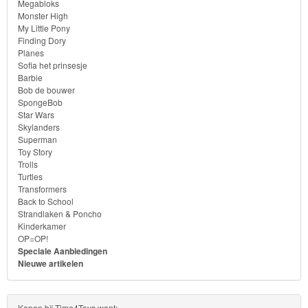
Megabloks
Monster
Monster High
My Little Pony
High
Finding Dory
Planes
My
Sofia het prinsesje
Barbie
Little
Bob de bouwer
Pony
SpongeBob
Star Wars
Skylanders
Finding
Superman
Toy Story
Dory
Trolls
Turtles
Planes
Transformers
Back to School
Strandlaken & Poncho
Sofia
Kinderkamer
het
OP=OP!
Speciale Aanbiedingen
prinsesje
Nieuwe artikelen
Barbie
Kopen bij Time4Toys want: