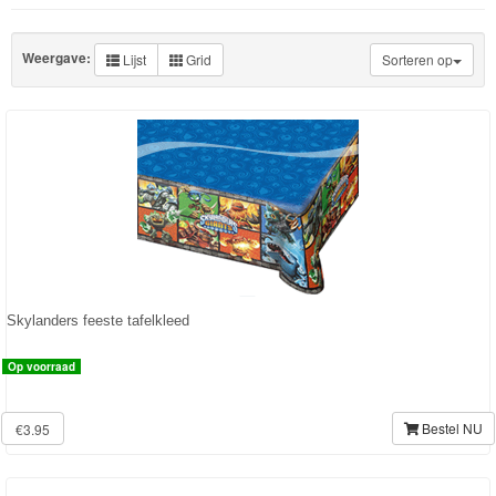
Knuffels
Schleich
Weergave:
Lijst
Grid
Sorteren op
Enchantimals
Shimmer
&
Shine
Little
Dutch
Skylanders feeste tafelkleed
PJ
Op voorraad
Masks
Super
Bestel NU
€3.95
Mario