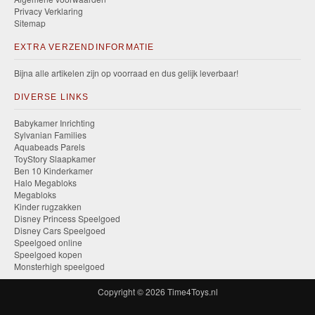
Privacy Verklaring
Sitemap
EXTRA VERZENDINFORMATIE
Bijna alle artikelen zijn op voorraad en dus gelijk leverbaar!
DIVERSE LINKS
Babykamer Inrichting
Sylvanian Families
Aquabeads Parels
ToyStory Slaapkamer
Ben 10 Kinderkamer
Halo Megabloks
Megabloks
Kinder rugzakken
Disney Princess Speelgoed
Disney Cars Speelgoed
Speelgoed online
Speelgoed kopen
Monsterhigh speelgoed
Copyright © 2026
Time4Toys.nl