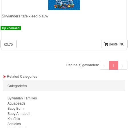
Forever
Friends
Skylanders tafelkleed blauw
Spiderman
Op voorraad
Disney
Bestel NU
€3.75
princess
Angry
Pagina(s) gevonden:
(current)
«
1
»
Birds
Related Categories
Batman
Categorieën
Goede
Sylvanian Families
Aquabeads
dinosaurus
Baby Born
Baby Annabell
Dora
Knuffels
Schleich
-