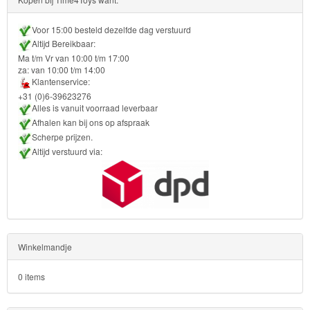
Bob
de
Voor 15:00 besteld dezelfde dag verstuurd
Altijd Bereikbaar:
bouwer
Ma t/m Vr van 10:00 t/m 17:00
za: van 10:00 t/m 14:00
SpongeBob
Klantenservice:
+31 (0)6-39623276
Alles is vanuit voorraad leverbaar
Star
Afhalen kan bij ons op afspraak
Wars
Scherpe prijzen.
Altijd verstuurd via:
Skylanders
Superman
Toy
Story
Winkelmandje
Trolls
0 items
Turtles