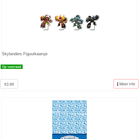
Frozen
Paw
Patrol
Fireman
Sam
Skylanders Figuurkaarsje
Magische
Op voorraad
Eenhoorn
Meer info
€3.99
Mickey
&
Minnie
Puzzels
Avengers