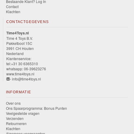
Bestaande Klant? Log In
Contact
Klachten
CONTACTGEGEVENS
Time4Toys.nl
Time 4 Toys B.V.
Pakketboot 15C
3991 CH Houten
Nederland
Klantenservice:
tel:+31 30 6365310
whatsapp: 06-39623276
www.time4toys.nl
- info@time4toys.nl
INFORMATIE
Over ons
Ons Spaarprogramma: Bonus Punten
Veelgestelde vragen
Verzenden
Retourneren
Klachten
Algemene voorwaarden