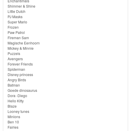
Enchantimals
Diego
Shimmer & Shine
Little Dutch
PJ Masks
Hello
Super Mario
Kitty
Frozen
Paw Patrol
Fireman Sam
Blaze
Magische Eenhoorn
Mickey & Minnie
Looney
Puzzels
Avengers
tunes
Forever Friends
Spiderman
Minions
Disney princess
Angry Birds
Batman
Ben
Goede dinosaurus
Dora -Diego
10
Hello Kitty
Blaze
Fairies
Looney tunes
Minions
Ben 10
Megabloks
Fairies