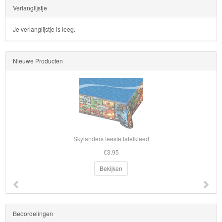
Verlanglijstje
Transformers
Je verlanglijstje is leeg.
Back
to
Nieuwe Producten
School
Strandlaken
&
Poncho
Skylanders feeste tafelkleed
Kinderkamer
€3.95
OP=OP!
Bekijken
Beoordelingen