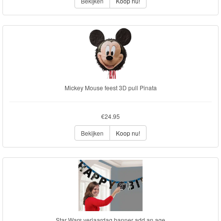
Bekijken
Koop nu!
Mickey Mouse feest 3D pull Pinata
€24.95
Bekijken
Koop nu!
Star Wars verjaardag banner add an age