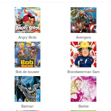
Knuffels
Schleich
Enchantimals
Shimmer
Angry Birds
Avengers
&
Shine
Little
Dutch
Bob de bouwer
Brandweerman Sam
PJ
Masks
Super
Mario
Batman
Barbie