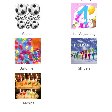
Bob
de
bouwer
SpongeBob
Voetbal
1st Verjaardag
Star
Wars
Skylanders
Ballonnen
Slingers
Superman
Toy
Story
Trolls
Kaarsjes
Turtles