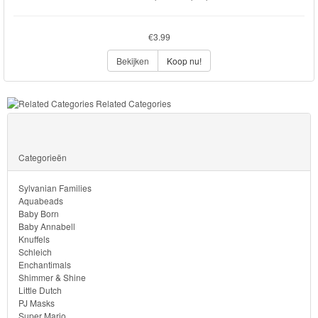
€3.99
Bekijken
Koop nu!
Related Categories
Categorieën
Sylvanian Families
Aquabeads
Baby Born
Baby Annabell
Knuffels
Schleich
Enchantimals
Shimmer & Shine
Little Dutch
PJ Masks
Super Mario