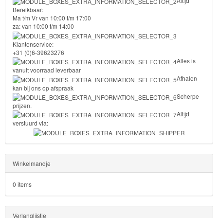
Altijd
Bereikbaar:
Ma t/m Vr van 10:00 t/m 17:00
za: van 10:00 t/m 14:00
Klantenservice:
+31 (0)6-39623276
Alles is
vanuit voorraad leverbaar
Afhalen
kan bij ons op afspraak
Scherpe
prijzen.
Altijd
verstuurd via:
Winkelmandje
0 items
Verlanglijstje