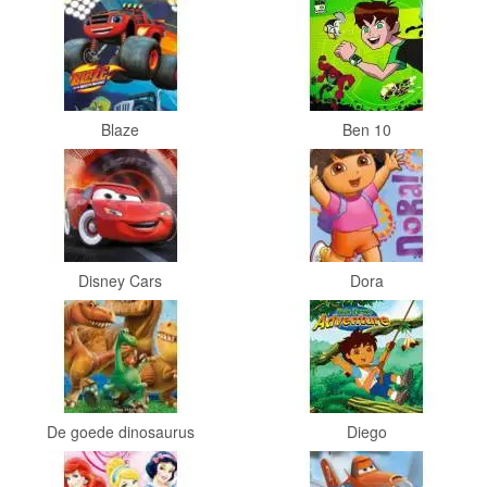
Frozen
Paw
Patrol
Blaze
Ben 10
Fireman
Sam
Magische
Eenhoorn
Disney Cars
Dora
Mickey
&
Minnie
Puzzels
De goede dinosaurus
Diego
Avengers