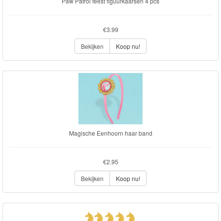
Paw Patrol feest figuurkaarsen 4 pcs
€3.99
Bekijken
Koop nu!
Magische Eenhoorn haar band
€2.95
Bekijken
Koop nu!