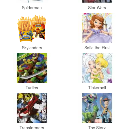
Monster
Spiderman
Star Wars
High
My
Little
Pony
Skylanders
Sofia the First
Finding
Dory
Planes
Turtles
Tinkerbell
Sofia
het
prinsesje
Barbie
Transformers
Toy Story