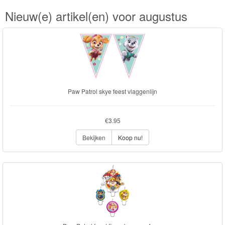
Nieuw(e) artikel(en) voor augustus
Transformers
Back
to
School
Paw Patrol skye feest vlaggenlijn
Strandlaken
&
€3.95
Poncho
Bekijken
Koop nu!
Kinderkamer
OP=OP!