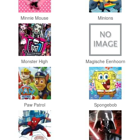
Diego
Minnie Mouse
Minions
Hello
Kitty
Blaze
Looney
Monster High
Magische Eenhoorn
tunes
Minions
Ben
10
Paw Patrol
Spongebob
Fairies
Megabloks