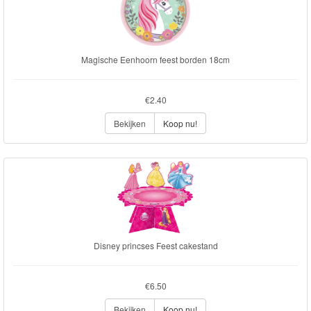
Magische Eenhoorn feest borden 18cm
€2.40
Bekijken
Koop nu!
Disney princses Feest cakestand
€6.50
Bekijken
Koop nu!