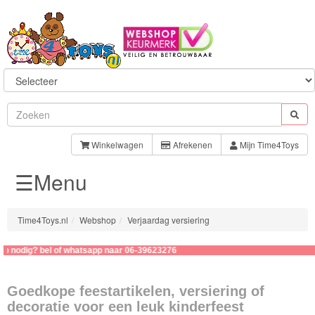
Sylvanian
Families
Winkelwagen
Afrekenen
Mijn Time4Toys
☰Menu
Aquabeads
Baby
Time4Toys.nl
Webshop
Verjaardag versiering
Born
g? bel of whatsapp naar 06-39623276
Baby
Annabell
Goedkope feestartikelen, versiering of
decoratie voor een leuk kinderfeest