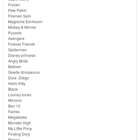
Frozen
Paw Patrol
Fireman Sam
Magische Eenhoorn
Mickey & Minnie
Puzzels
Avengers
Forever Friends
Spiderman
Disney princess
Angry Birds
Batman
Goede dinosaurus
Dora -Diego
Hello Kitty
Blaze
Looney tunes
Minions
Ben 10
Fairies
Megabloks
Monster High
My Little Pony
Finding Dory
Planes