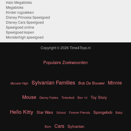
Halo Megabloks
Megabloks
Kinder rugzakken
Disney Princess Speelgoed
Disney Cars Speelgoed
Speelgoed online
Speelgoed kopen
Monsterhigh speelgoed
Copyright © 2026
Time4Toys.nl
Populaire Zoekwoorden
Sylvanian Families
Minnie
Bob De Bouwer
Monster High
Mouse
Toy Story
Disney Fairies
Tinkerbell
Ben 10
Hello Kitty
Star Wars
Spongebob
School
Forever Friends
Baby
Cars
Sylvanian
Born