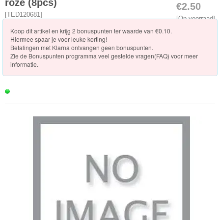
Knuffels
roze (8pcs)
€2.50
[
TED120681
]
[Op voorraad]
Schleich
Koop dit artikel en krijg 2 bonuspunten ter waarde van €0.10.
Hiermee spaar je voor leuke korting!
Enchantimals
Betalingen met Klarna ontvangen geen bonuspunten.
Zie de
Bonuspunten programma veel gestelde vragen(FAQ)
voor meer
informatie.
Shimmer
&
Shine
Little
Dutch
PJ
Masks
Super
Mario