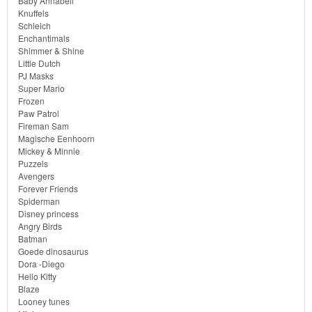
Baby Annabell
Bob
Knuffels
Schleich
de
Enchantimals
bouwer
Shimmer & Shine
Little Dutch
PJ Masks
SpongeBob
Super Mario
Frozen
Star
Paw Patrol
Fireman Sam
Wars
Magische Eenhoorn
Mickey & Minnie
Skylanders
Puzzels
Avengers
Forever Friends
Superman
Spiderman
Disney princess
Toy
Angry Birds
Batman
Story
Goede dinosaurus
Dora -Diego
Trolls
Hello Kitty
Blaze
Looney tunes
Turtles