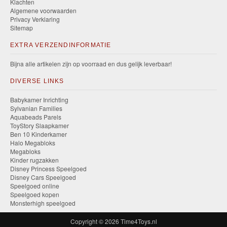
Klachten
Algemene voorwaarden
Privacy Verklaring
Sitemap
EXTRA VERZENDINFORMATIE
Bijna alle artikelen zijn op voorraad en dus gelijk leverbaar!
DIVERSE LINKS
Babykamer Inrichting
Sylvanian Families
Aquabeads Parels
ToyStory Slaapkamer
Ben 10 Kinderkamer
Halo Megabloks
Megabloks
Kinder rugzakken
Disney Princess Speelgoed
Disney Cars Speelgoed
Speelgoed online
Speelgoed kopen
Monsterhigh speelgoed
Copyright © 2026
Time4Toys.nl