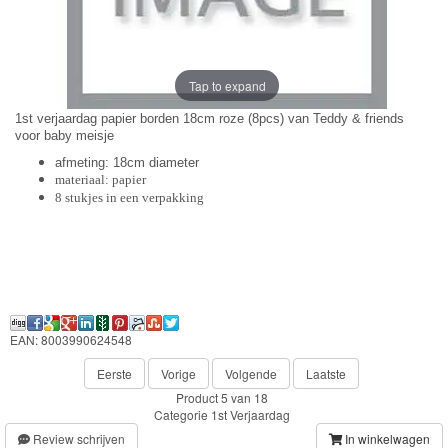
Frozen
Paw
Patrol
Tap to expand
1st verjaardag papier borden 18cm roze (8pcs) van Teddy & friends
Fireman
voor baby meisje
Sam
afmeting: 18cm diameter
materiaal: papier
8 stukjes in een verpakking
Magische
Eenhoorn
Mickey
&
Minnie
EAN: 8003990624548
Eerste
Vorige
Volgende
Laatste
Puzzels
Product 5 van 18
Categorie
1st Verjaardag
Avengers
Review schrijven
In winkelwagen