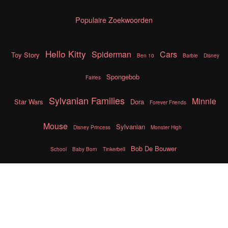
Populaire Zoekwoorden
Hello Kitty
Spiderman
Cars
Toy Story
Ben 10
Barbie
Disney
Spongebob
Fairies
Sylvanian Families
Minnie
Star Wars
Dora
Forever Friends
Mouse
Sylvanian
Disney Princess
Monster High
Bob De Bouwer
School
Baby Born
Tinkerbell