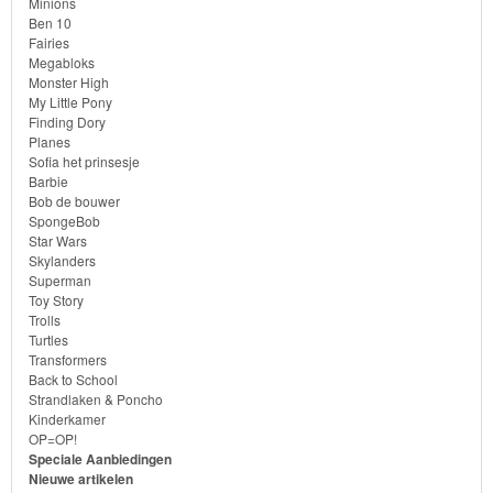
Minions
Ben 10
Transformers
Fairies
Megabloks
Monster High
Back
My Little Pony
Finding Dory
to
Planes
School
Sofia het prinsesje
Barbie
Bob de bouwer
Strandlaken
SpongeBob
&
Star Wars
Skylanders
Poncho
Superman
Toy Story
Kinderkamer
Trolls
Turtles
Transformers
OP=OP!
Back to School
Strandlaken & Poncho
Kinderkamer
OP=OP!
Speciale Aanbiedingen
Nieuwe artikelen