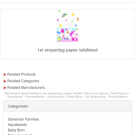
Monster
High
My
Little
Pony
1st verjaardag papier tafelkleed
Finding
Dory
Related Products
Planes
Related Categories
Related Manufacturers
Sofia
Momenteel wordt bekeken:
1st verjaardag papier borden 18cm roze (8pcs) | Time4Toys.nl -
Speelgoed - Feestartikelen - Accessoires | Teddy Bear - 1st Verjaardag - Feestartikelen
het
Categorieën
prinsesje
Sylvanian Families
Aquabeads
Barbie
Baby Born