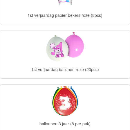
Diego
1st verjaardag papier bekers roze (8pcs)
Hello
Kitty
Blaze
Looney
tunes
1st verjaardag ballonen roze (20pcs)
Minions
Ben
10
Fairies
Megabloks
ballonnen 3 jaar (8 per pak)