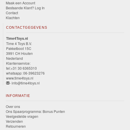
Maak een Account
Bestaande Klant? Log In
Contact
Klachten
CONTACTGEGEVENS
Time4Toys.nl
Time 4 Toys B.V.
Pakketboot 15C
3991 CH Houten
Nederland
Klantenservice:
tel:+31 30 6365310
whatsapp: 06-39623276
www.time4toys.nl
- info@time4toys.nl
INFORMATIE
Over ons
Ons Spaarprogramma: Bonus Punten
Veelgestelde vragen
Verzenden
Retourneren