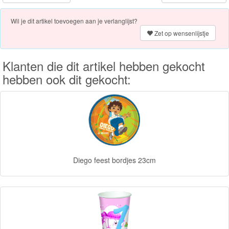
Forever
Wil je dit artikel toevoegen aan je verlanglijst?
Friends
Zet op wensenlijstje
Spiderman
Klanten die dit artikel hebben gekocht
Disney
hebben ook dit gekocht:
princess
Angry
Birds
Batman
Diego feest bordjes 23cm
Goede
dinosaurus
Dora
-