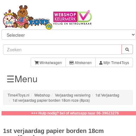
Sylvanian
Families
Winkelwagen
Afrekenen
Mijn Time4Toys
☰Menu
Aquabeads
Baby
Time4Toys.nl
Webshop
Verjaardag versiering
1st Verjaardag
Born
1st verjaardag papier borden 18cm roze (8pcs)
Baby
+++ Hulp nodig? bel of whatsapp naar 06-39623276
Annabell
1st verjaardag papier borden 18cm