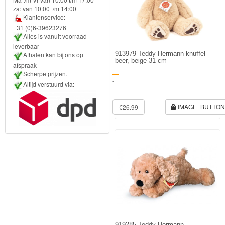
za: van 10:00 t/m 14:00
Forever
Klantenservice:
Friends
+31 (0)6-39623276
Alles is vanuit voorraad
leverbaar
Spiderman
913979 Teddy Hermann knuffel
Afhalen kan bij ons op
beer, beige 31 cm
afspraak
Disney
Scherpe prijzen.
-
princess
Altijd verstuurd via:
Angry
IMAGE_BUTTO
€26.99
Birds
Batman
Goede
dinosaurus
Dora
-
919285 Teddy Hermann