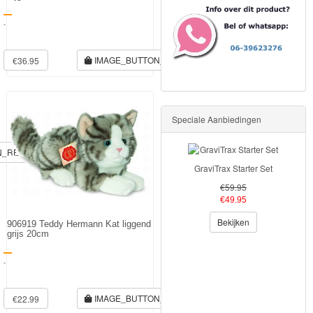
-
IMAGE_BUTTON_RESERVE_NOW
€36.95
Speciale Aanbiedingen
N_RESERVE_NOW
GraviTrax Starter Set
€59.95
€49.95
Bekijken
906919 Teddy Hermann Kat liggend
grijs 20cm
-
IMAGE_BUTTON_RESERVE_NOW
€22.99