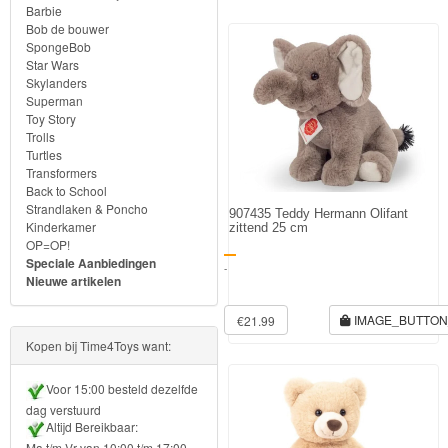
Frozen
Barbie
Bob de bouwer
SpongeBob
Paw
Star Wars
Patrol
Skylanders
Superman
Toy Story
Fireman
Trolls
Turtles
Sam
Transformers
Back to School
Magische
Strandlaken & Poncho
907435 Teddy Hermann Olifant
Kinderkamer
zittend 25 cm
Eenhoorn
OP=OP!
Speciale Aanbiedingen
-
Mickey
Nieuwe artikelen
&
IMAGE_BUTTO
€21.99
Minnie
Kopen bij Time4Toys want:
Puzzels
Voor 15:00 besteld dezelfde
dag verstuurd
Avengers
Altijd Bereikbaar:
Ma t/m Vr van 10:00 t/m 17:00