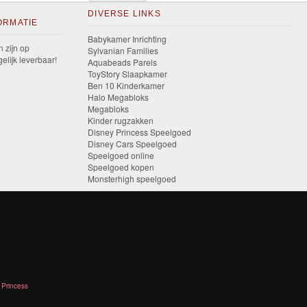
DIVERSE LINKS
ORMATIE
Babykamer Inrichting
n zijn op
Sylvanian Families
elijk leverbaar!
Aquabeads Parels
ToyStory Slaapkamer
Ben 10 Kinderkamer
Halo Megabloks
Megabloks
Kinder rugzakken
Disney Princess Speelgoed
Disney Cars Speelgoed
Speelgoed online
Speelgoed kopen
Monsterhigh speelgoed
 Princess