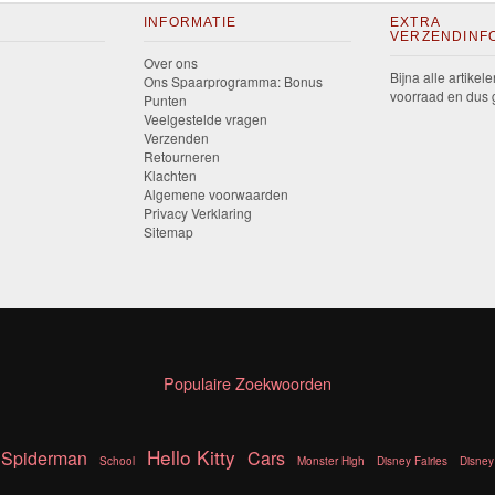
INFORMATIE
EXTRA
VERZENDINF
Over ons
Bijna alle artikele
Ons Spaarprogramma: Bonus
voorraad en dus g
Punten
Veelgestelde vragen
Verzenden
Retourneren
Klachten
Algemene voorwaarden
Privacy Verklaring
Sitemap
Populaire Zoekwoorden
Hello Kitty
Spiderman
Cars
School
Monster High
Disney Fairies
Disney