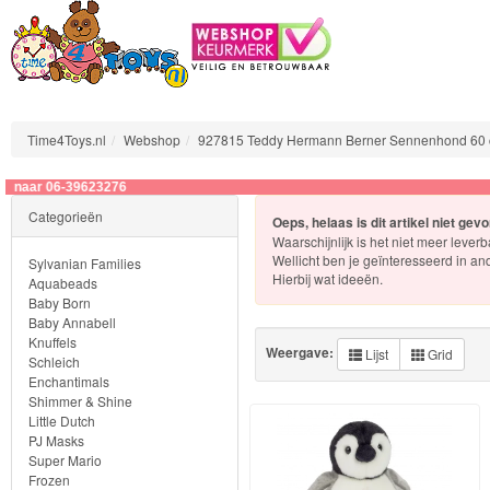
Time4Toys.nl
Webshop
927815 Teddy Hermann Berner Sennenhond 60
39623276
Sylvanian
Categorieën
Oeps, helaas is dit artikel niet gev
Families
Waarschijnlijk is het niet meer leverb
Wellicht ben je geïnteresseerd in an
Sylvanian Families
Aquabeads
Hierbij wat ideeën.
Aquabeads
Baby Born
Baby Annabell
Baby
Knuffels
Weergave:
Lijst
Grid
Born
Schleich
Enchantimals
Shimmer & Shine
Baby
Little Dutch
Annabell
PJ Masks
Super Mario
Frozen