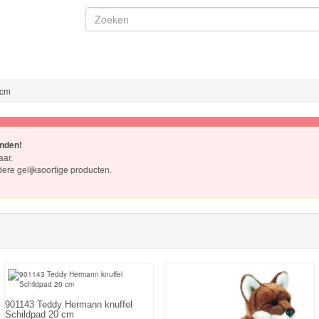
 cm
onden!
aar.
dere gelijksoortige producten.
901143 Teddy Hermann knuffel
Schildpad 20 cm