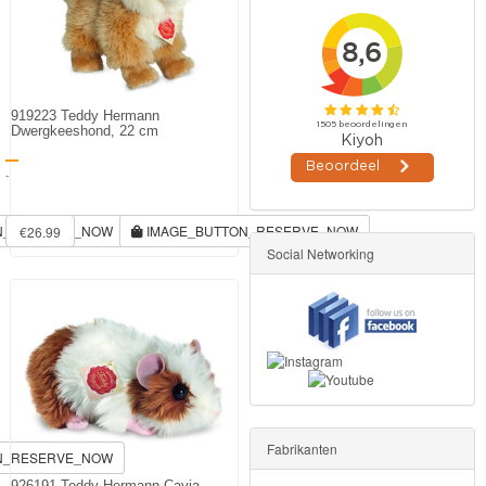
919223 Teddy Hermann
Dwergkeeshond, 22 cm
-
N_RESERVE_NOW
IMAGE_BUTTON_RESERVE_NOW
€26.99
Social Networking
Fabrikanten
N_RESERVE_NOW
926191 Teddy Hermann Cavia,