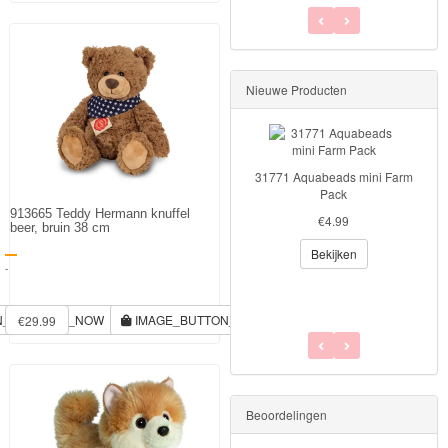
Nieuwe Producten
31771 Aquabeads mini Farm
Pack
913665 Teddy Hermann knuffel
€4.99
beer, bruin 38 cm
Bekijken
-
N_RESERVE_NOW
IMAGE_BUTTON_RESERVE_NOW
€29.99
Beoordelingen