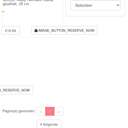
goud/wit, 18 cm
-
IMAGE_BUTTON_RESERVE_NOW
€16.99
N_RESERVE_NOW
Pagina(s) gevonden:
(current)
«
1
»
Volgende