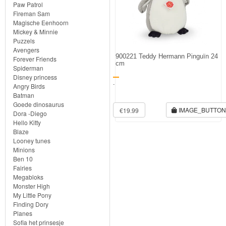
Knuffels
Paw Patrol
Fireman Sam
Schleich
Magische Eenhoorn
Mickey & Minnie
Puzzels
Enchantimals
Avengers
900221 Teddy Hermann Pinguïn 24
Forever Friends
cm
Shimmer
Spiderman
Disney princess
&
-
Angry Birds
Batman
Shine
Goede dinosaurus
IMAGE_BUTTO
€19.99
Dora -Diego
Little
Hello Kitty
Blaze
Dutch
Looney tunes
Minions
PJ
Ben 10
Fairies
Masks
Megabloks
Monster High
Super
My Little Pony
Finding Dory
Mario
Planes
Sofia het prinsesje