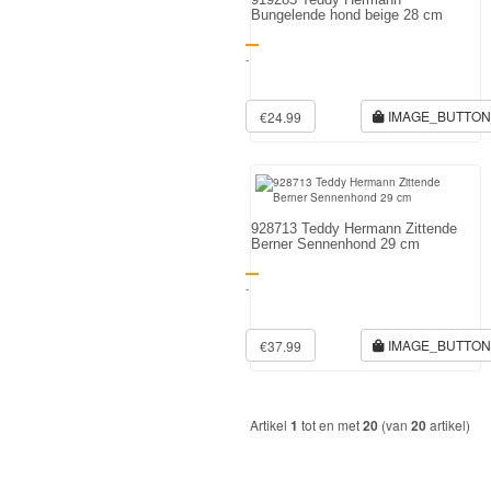
Bungelende hond beige 28 cm
Diego
-
Hello
Kitty
IMAGE_BUTTO
€24.99
Blaze
Looney
tunes
928713 Teddy Hermann Zittende
Berner Sennenhond 29 cm
Minions
-
Ben
IMAGE_BUTTO
€37.99
10
Fairies
Artikel
1
tot en met
20
(van
20
artikel)
Megabloks