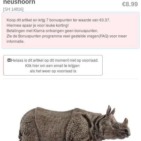
Knuffels
neushoorn
€8.99
[
SH 14816
]
Schleich
Koop dit artikel en krijg 7 bonuspunten ter waarde van €0.37.
Hiermee spaar je voor leuke korting!
Nieuwe
Betalingen met Klarna ontvangen geen bonuspunten.
Zie de
Bonuspunten programma veel gestelde vragen(FAQ)
voor meer
artikelen
informatie.
2023
Horse
Helaas is dit artikel op dit moment niet op voorraad.
Klik hier om een email te krijgen
Club
als het weer op voorraad is
Dinosaurs
ELDRADOR®
CREATURES
Wild
Life