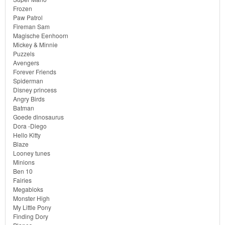
Ben
Frozen
Paw Patrol
10
Fireman Sam
Magische Eenhoorn
Fairies
Mickey & Minnie
Puzzels
Avengers
Megabloks
Forever Friends
Spiderman
Monster
Disney princess
Angry Birds
High
Batman
Goede dinosaurus
Dora -Diego
My
Hello Kitty
Little
Blaze
Looney tunes
Pony
Minions
Ben 10
Finding
Fairies
Megabloks
Dory
Monster High
My Little Pony
Planes
Finding Dory