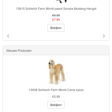
915 Schleich Farm World paard Sorraia Mustang Hengst
14
€9.99
€7.95
Bekijken
Nieuwe Producten
13938 Schleich Farm World Canis lupus
€5.99
Bekijken