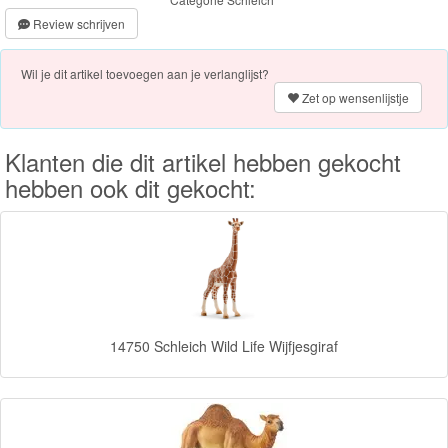
Review schrijven
PJ
Masks
Wil je dit artikel toevoegen aan je verlanglijst?
Zet op wensenlijstje
Super
Mario
Klanten die dit artikel hebben gekocht
Frozen
hebben ook dit gekocht:
Paw
Patrol
Fireman
Sam
14750 Schleich Wild Life Wijfjesgiraf
Magische
Eenhoorn
Mickey