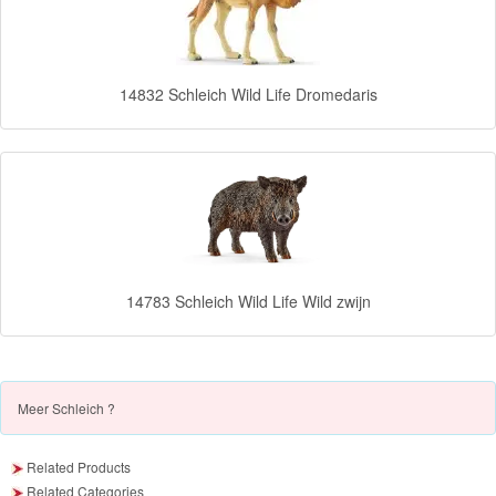
&
Minnie
14832 Schleich Wild Life Dromedaris
Puzzels
Avengers
Forever
Friends
Spiderman
14783 Schleich Wild Life Wild zwijn
Disney
princess
Meer
Schleich ?
Angry
Birds
Related Products
Related Categories