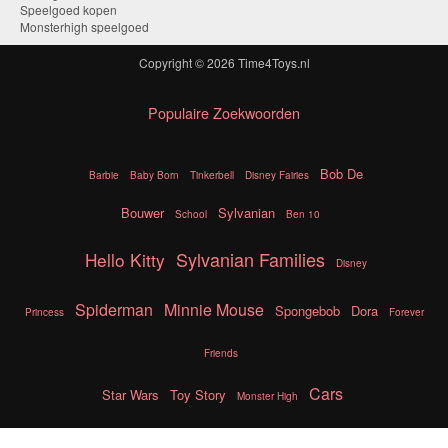
Speelgoed kopen
Monsterhigh speelgoed
Copyright © 2026
Time4Toys.nl
Populaire Zoekwoorden
Bob De
Barbie
Baby Born
Tinkerbell
Disney Fairies
Bouwer
Sylvanian
School
Ben 10
Sylvanian Families
Hello Kitty
Disney
Spiderman
Minnie Mouse
Spongebob
Dora
Princess
Forever
Friends
Cars
Star Wars
Toy Story
Monster High