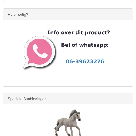
Kinderkamer
Hulp nodig?
OP=OP!
Speciale Aanbiedingen