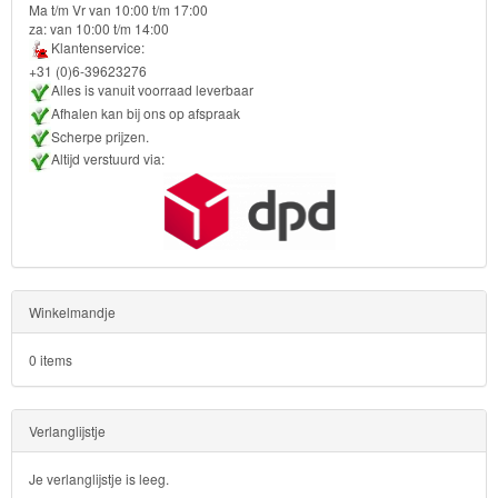
Ma t/m Vr van 10:00 t/m 17:00
za: van 10:00 t/m 14:00
Toy
Klantenservice:
+31 (0)6-39623276
Story
Alles is vanuit voorraad leverbaar
Afhalen kan bij ons op afspraak
Trolls
Scherpe prijzen.
Altijd verstuurd via:
Turtles
Transformers
Back
to
Winkelmandje
School
0 items
Strandlaken
&
Verlanglijstje
Poncho
Je verlanglijstje is leeg.