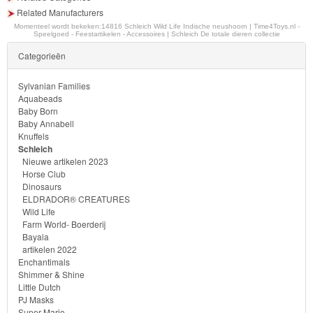
Batman
Related Manufacturers
Momenteel wordt bekeken:
14816 Schleich Wild Life Indische neushoorn | Time4Toys.nl -
Goede
Speelgoed - Feestartikelen - Accessoires | Schleich De totale dieren collectie
dinosaurus
Categorieën
Dora
Sylvanian Families
Aquabeads
-
Baby Born
Baby Annabell
Diego
Knuffels
Schleich
Hello
Nieuwe artikelen 2023
Horse Club
Kitty
Dinosaurs
ELDRADOR® CREATURES
Blaze
Wild Life
Farm World- Boerderij
Bayala
Looney
artikelen 2022
tunes
Enchantimals
Shimmer & Shine
Little Dutch
Minions
PJ Masks
Super Mario