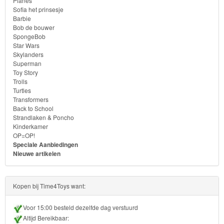
Planes
Sofia het prinsesje
Sofia
Barbie
Bob de bouwer
het
SpongeBob
prinsesje
Star Wars
Skylanders
Superman
Barbie
Toy Story
Trolls
Bob
Turtles
Transformers
de
Back to School
bouwer
Strandlaken & Poncho
Kinderkamer
OP=OP!
SpongeBob
Speciale Aanbiedingen
Nieuwe artikelen
Star
Wars
Kopen bij Time4Toys want:
Skylanders
Voor 15:00 besteld dezelfde dag verstuurd
Altijd Bereikbaar:
Superman