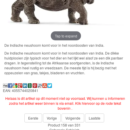
Farm
World-
Boerderij
Bayala
Tap to expand
De Indische neushoorn komt voor in het noordoosten van India.
artikelen
De Indische neushoorn komt voor in het noordoosten van India. De dikke
2022
huidplooien zijn typisch voor het dier en het lijkt wel alsof ze een dik pantser
dragen. In tegenstelling tot de Afrikaanse soortgenoten, is de Indische
neushoorn heel rustig en vreedzaam. De meeste tijd is hij bezig met het
Enchantimals
oppeuzelen van gras, takjes, bladeren en vruchten.
Shimmer
EAN: 4055744020841
&
Helaas is dit artikel op dit moment niet op voorraad. Wij kunnen u informeren
Shine
zodra het artikel weer binnen is via email. Klik hiervoor op de rode tekst
bovenin .
Little
Eerste
Vorige
Volgende
Laatste
Dutch
Product 158 van 331
Categorie
Schleich