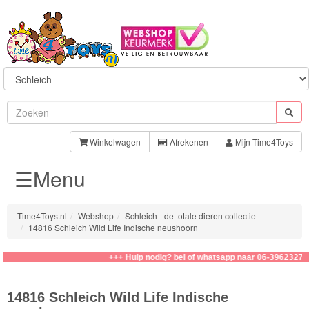
Sylvanian
Families
Winkelwagen
Afrekenen
Mijn Time4Toys
☰Menu
Aquabeads
Baby
Time4Toys.nl
Webshop
Schleich - de totale dieren collectie
Born
14816 Schleich Wild Life Indische neushoorn
Baby
+++ Hulp nodig? bel of whatsapp naar 06-39623276
Annabell
14816 Schleich Wild Life Indische