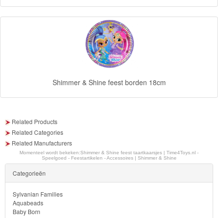
Blaze
Looney
tunes
Minions
Shimmer & Shine feest borden 18cm
Ben
10
Related Products
Fairies
Related Categories
Related Manufacturers
Megabloks
Momenteel wordt bekeken:
Shimmer & Shine feest taartkaarsjes | Time4Toys.nl -
Speelgoed - Feestartikelen - Accessoires | Shimmer & Shine
Monster
Categorieën
High
Sylvanian Families
Aquabeads
My
Baby Born