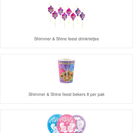
Fireman
Sam
Magische
Eenhoorn
Shimmer & Shine feest drinkrietjes
Mickey
&
Minnie
Puzzels
Avengers
Shimmer & Shine feest bekers 8 per pak
Forever
Friends
Spiderman