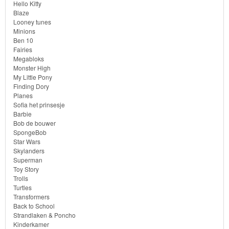
SpongeBob
Hello Kitty
Blaze
Star
Looney tunes
Minions
Wars
Ben 10
Fairies
Skylanders
Megabloks
Monster High
My Little Pony
Superman
Finding Dory
Planes
Toy
Sofia het prinsesje
Barbie
Story
Bob de bouwer
SpongeBob
Star Wars
Trolls
Skylanders
Superman
Turtles
Toy Story
Trolls
Turtles
Transformers
Transformers
Back to School
Back
Strandlaken & Poncho
Kinderkamer
to