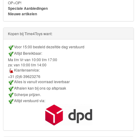
OP=OP!
School
Speciale Aanbiedingen
Nieuwe artikelen
Strandlaken
&
Kopen bij Time4Toys want:
Poncho
Voor 15:00 besteld dezelfde dag verstuurd
Kinderkamer
Altijd Bereikbaar:
Ma t/m Vr van 10:00 t/m 17:00
za: van 10:00 t/m 14:00
OP=OP!
Klantenservice:
+31 (0)6-39623276
Alles is vanuit voorraad leverbaar
Afhalen kan bij ons op afspraak
Scherpe prijzen.
Altijd verstuurd via: