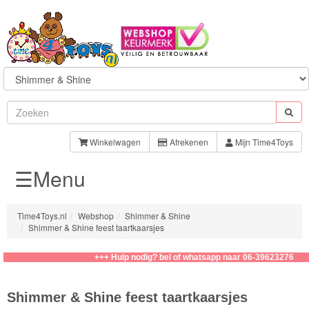
Sylvanian
Families
Winkelwagen
Afrekenen
Mijn Time4Toys
☰Menu
Aquabeads
Baby
Time4Toys.nl
Webshop
Shimmer & Shine
Born
Shimmer & Shine feest taartkaarsjes
Baby
+++ Hulp nodig? bel of whatsapp naar 06-39623276
Annabell
Shimmer & Shine feest taartkaarsjes