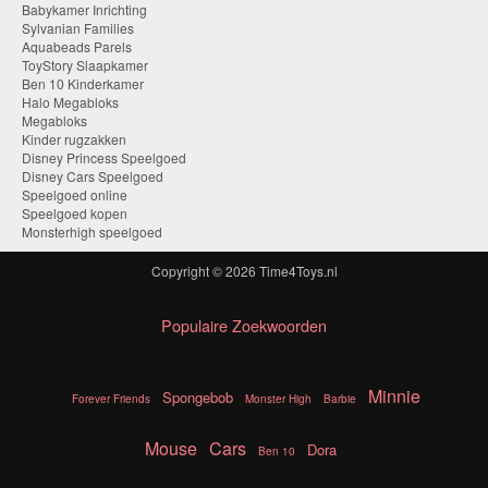
Babykamer Inrichting
Sylvanian Families
Aquabeads Parels
ToyStory Slaapkamer
Ben 10 Kinderkamer
Halo Megabloks
Megabloks
Kinder rugzakken
Disney Princess Speelgoed
Disney Cars Speelgoed
Speelgoed online
Speelgoed kopen
Monsterhigh speelgoed
Copyright © 2026
Time4Toys.nl
Populaire Zoekwoorden
Minnie
Spongebob
Forever Friends
Monster High
Barbie
Mouse
Cars
Dora
Ben 10