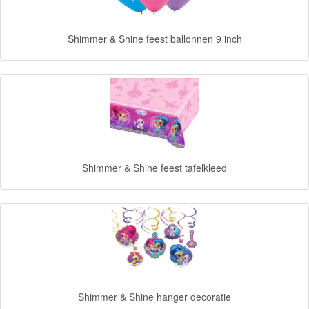
Disney
princess
Shimmer & Shine feest ballonnen 9 inch
Angry
Birds
Batman
Goede
Shimmer & Shine feest tafelkleed
dinosaurus
Dora
-
Diego
Hello
Kitty
Shimmer & Shine hanger decoratie