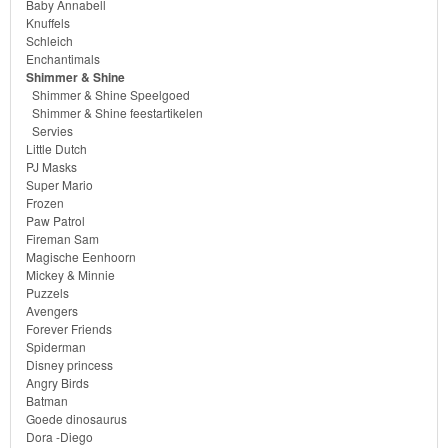
Little
Baby Annabell
Knuffels
Pony
Schleich
Enchantimals
Finding
Shimmer & Shine
Shimmer & Shine Speelgoed
Dory
Shimmer & Shine feestartikelen
Servies
Planes
Little Dutch
PJ Masks
Super Mario
Sofia
Frozen
het
Paw Patrol
Fireman Sam
prinsesje
Magische Eenhoorn
Mickey & Minnie
Puzzels
Barbie
Avengers
Forever Friends
Bob
Spiderman
Disney princess
de
Angry Birds
bouwer
Batman
Goede dinosaurus
Dora -Diego