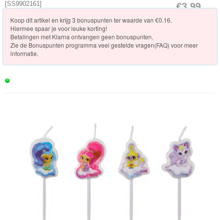
Knuffels
[
SS9902161
]
€3.99
[Op voorraad]
Koop dit artikel en krijg 3 bonuspunten ter waarde van €0.16.
Schleich
Hiermee spaar je voor leuke korting!
Betalingen met Klarna ontvangen geen bonuspunten.
Enchantimals
Zie de
Bonuspunten programma veel gestelde vragen(FAQ)
voor meer
informatie.
Shimmer
&
Shine
Shimmer
&
Shine
Speelgoed
Shimmer
&
Shine