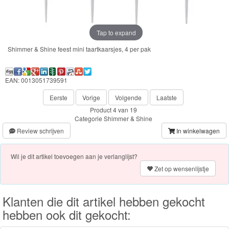
feestartikelen
Servies
Tap to expand
Shimmer & Shine feest mini taartkaarsjes, 4 per pak
Little
Dutch
EAN: 0013051739591
PJ
Eerste
Vorige
Volgende
Laatste
Product 4 van 19
Masks
Categorie
Shimmer & Shine
Review schrijven
In winkelwagen
Super
Mario
Wil je dit artikel toevoegen aan je verlanglijst?
Zet op wensenlijstje
Frozen
Paw
Klanten die dit artikel hebben gekocht
hebben ook dit gekocht:
Patrol