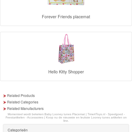
Diego
Forever Friends placemat
Hello
Kitty
Blaze
Looney
tunes
Hello Kitty Shopper
Minions
Ben
Related Products
10
Related Categories
Related Manufacturers
Fairies
Momenteel wordt bekeken:
Baby Looney tunes Placemat | Time4Toys.nl - Speelgoed -
Feestartikelen - Accessoires | Koop nu de nieuwste en leukste Looney tunes artikelen on
line.
Megabloks
Categorieën