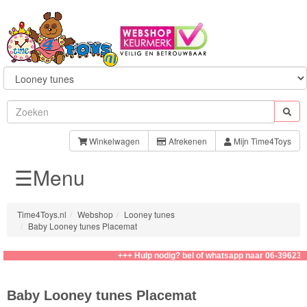
Sylvanian
Families
Winkelwagen
Afrekenen
Mijn Time4Toys
☰Menu
Aquabeads
Baby
Time4Toys.nl
Webshop
Looney tunes
Born
Baby Looney tunes Placemat
Baby
+++ Hulp nodig? bel of whatsapp naar 06-39623276
Annabell
Baby Looney tunes Placemat