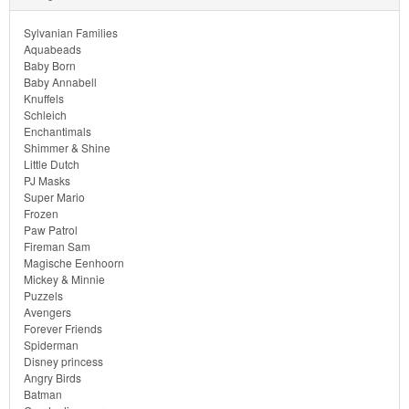
Monster
Sylvanian Families
High
Aquabeads
Baby Born
My
Baby Annabell
Knuffels
Little
Schleich
Enchantimals
Pony
Shimmer & Shine
Little Dutch
Finding
PJ Masks
Super Mario
Dory
Frozen
Paw Patrol
Planes
Fireman Sam
Magische Eenhoorn
Mickey & Minnie
Sofia
Puzzels
het
Avengers
Forever Friends
prinsesje
Spiderman
Disney princess
Barbie
Angry Birds
Batman