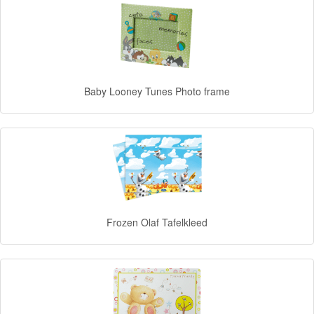
Forever
Friends
Spiderman
Baby Looney Tunes Photo frame
Disney
princess
Angry
Birds
Batman
Frozen Olaf Tafelkleed
Goede
dinosaurus
Dora
-