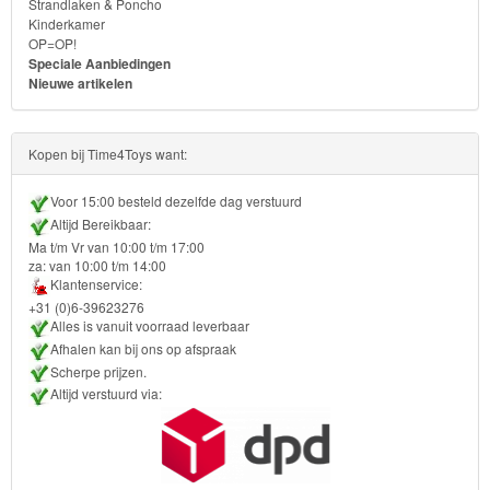
Strandlaken & Poncho
Kinderkamer
Transformers
OP=OP!
Speciale Aanbiedingen
Nieuwe artikelen
Back
to
Kopen bij Time4Toys want:
School
Voor 15:00 besteld dezelfde dag verstuurd
Strandlaken
Altijd Bereikbaar:
&
Ma t/m Vr van 10:00 t/m 17:00
za: van 10:00 t/m 14:00
Poncho
Klantenservice:
+31 (0)6-39623276
Kinderkamer
Alles is vanuit voorraad leverbaar
Afhalen kan bij ons op afspraak
OP=OP!
Scherpe prijzen.
Altijd verstuurd via: