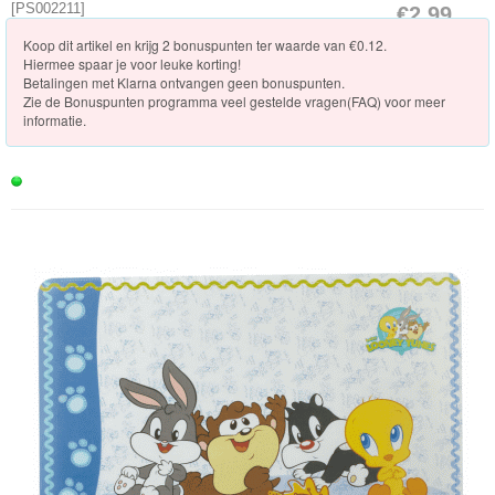
Knuffels
[
PS002211
]
€2.99
[Op voorraad]
Koop dit artikel en krijg 2 bonuspunten ter waarde van €0.12.
Schleich
Hiermee spaar je voor leuke korting!
Betalingen met Klarna ontvangen geen bonuspunten.
Enchantimals
Zie de
Bonuspunten programma veel gestelde vragen(FAQ)
voor meer
informatie.
Shimmer
&
Shine
Little
Dutch
PJ
Masks
Super
Mario