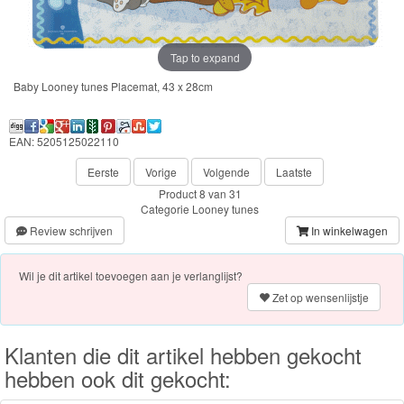
Frozen
Paw
Tap to expand
Patrol
Baby Looney tunes Placemat, 43 x 28cm
Fireman
Sam
EAN: 5205125022110
Eerste
Vorige
Volgende
Laatste
Magische
Product 8 van 31
Eenhoorn
Categorie
Looney tunes
Review schrijven
In winkelwagen
Mickey
&
Wil je dit artikel toevoegen aan je verlanglijst?
Zet op wensenlijstje
Minnie
Puzzels
Klanten die dit artikel hebben gekocht
hebben ook dit gekocht:
Avengers