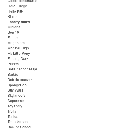
Goede dinosaurus
Bob
Dora -Diego
Hello Kitty
de
Blaze
bouwer
Looney tunes
Minions
Ben 10
SpongeBob
Fairies
Megabloks
Star
Monster High
My Little Pony
Wars
Finding Dory
Planes
Skylanders
Sofia het prinsesje
Barbie
Bob de bouwer
Superman
SpongeBob
Star Wars
Toy
Skylanders
Superman
Story
Toy Story
Trolls
Trolls
Turtles
Transformers
Back to School
Turtles