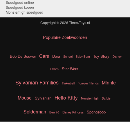
Speelgoed online
Speelgoed kopen
Monsterhigh speelgoed
Copyright © 2026
Time4Toys.nl
Populaire Zoekwoorden
Cars
Bob De Bouwer
Dora
Toy Story
School
Baby Born
Disney
Star Wars
Fairies
Sylvanian Families
Minnie
Tinkerbell
Forever Friends
Hello Kitty
Mouse
Sylvanian
Monster High
Barbie
Spiderman
Spongebob
Ben 10
Disney Princess