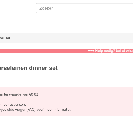
ner set
+++ Hulp nodig? bel of whatsapp naa
orseleinen dinner set
ten ter waarde van €0.62.
en bonuspunten.
gestelde vragen(FAQ)
voor meer informatie.