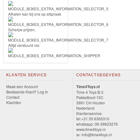
Diego
Afhalen kan bij ons op afspraak
Hello
Kitty
Scherpe prijzen.
Kinderkamer
Altijd verstuurd via:
dekbedovertrek
lamp
KLANTEN SERVICE
CONTACTGEGEVENS
muurstickers
Maak een Account
Time4Toys.nl
Bestaande Klant? Log In
Time 4 Toys B.V.
Contact
Pakketboot 15C
fleecedeken
Klachten
3991 CH Houten
Nederland
kussen
Klantenservice:
tel:+31 30 6365310
whatsapp: 06-39623276
badlaken
www.time4toys.nl
- info@time4toys.nl