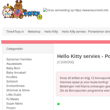
Time4Toys.nl
Webshop
Hello Kitty
Hello Kitty servies - Porseleinen din
Sylvanian
Categorieën
Families
Hello Kitty servies - P
Sylvanian Families
Aquabeads
[
CS000356
]
Aquabeads
Baby Born
Baby Annabell
Baby
Knuffels
Koop dit artikel en krijg 12 bonuspun
Born
Schleich
Hiermee spaar je voor leuke korting!
Enchantimals
Betalingen met Klarna ontvangen ge
Shimmer & Shine
Zie de
Bonuspunten programma veel 
Baby
Little Dutch
Annabell
PJ Masks
Super Mario
Frozen