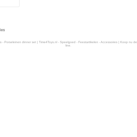
ies
ies - Porseleinen dinner set | Time4Toys.nl - Speelgoed - Feestartikelen - Accessoires | Koop nu de
line.