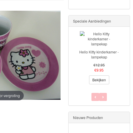
Speciale Aanbiedingen
Hello Kitty kinderkamer -
lampekap
€12.95
€9.95
Bekijken
or vergroting
Nieuwe Producten