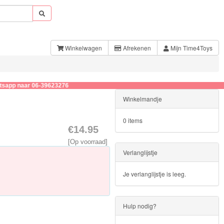
Winkelwagen
Afrekenen
Mijn Time4Toys
r 06-39623276
Winkelmandje
0 items
€14.95
[Op voorraad]
Verlanglijstje
Je verlanglijstje is leeg.
Hulp nodig?