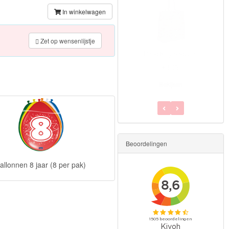
In winkelwagen
Zet op wensenlijstje
Hello Kitty Shopper
€3.95
Bekijken
Beoordelingen
allonnen 8 jaar (8 per pak)