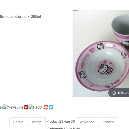
,5cm diameter, mok, 250ml
Klik vo
Product 29 van 36
Eerste
Vorige
Volgende
Laatste
Categorie
Hello Kitty