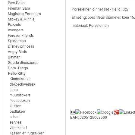
Knuffels
Paw Patrol
Fireman Sam
Porseleinen dinner set - Hello Kitty
Schleich
Magische Eenhoorn
afmeting: bord 19cm diameter, kom 15
Mickey & Minnie
Puzzels
materiaal: Porseleinen
Enchantimals
Avengers
Forever Friends
Shimmer
Spiderman
Disney princess
&
Angry Birds
Batman
Shine
Goede dinosaurus
Dora -Diego
Little
Hello Kitty
Kinderkamer
Dutch
dekbedovertrek
lamp
PJ
muurstickers
fleecedeken
Masks
kussen
badlaken
Super
school
EAN: 5205125003560
servies
Mario
vloerkleed
Tassen en rugzakken