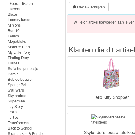
Frozen
Feestartikelen
Review schrijven
Divers
Blaze
Paw
Looney tunes
Wil je dit artikel toevoegen aan je verl
Patrol
Minions
Ben 10
Fairies
Fireman
Megabloks
Monster High
Klanten die dit arti
Sam
My Little Pony
Finding Dory
Magische
Planes
Sofia het prinsesje
Eenhoorn
Barbie
Bob de bouwer
Mickey
SpongeBob
Star Wars
&
Skylanders
Hello Kitty Shopper
Minnie
Superman
Toy Story
Trolls
Puzzels
Turtles
Transformers
Avengers
Back to School
Skylanders feeste tafelkle
Strandlaken & Poncho