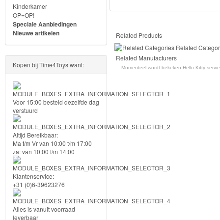
Kinderkamer
Forever
OP=OP!
Speciale Aanbiedingen
Friends
Nieuwe artikelen
Related Products
Spiderman
Related Categor
Related Manufacturers
Kopen bij Time4Toys want:
Disney
Momenteel wordt bekeken:
Hello Kitty serv
princess
Voor 15:00 besteld dezelfde dag
Angry
verstuurd
Birds
Altijd Bereikbaar:
Batman
Ma t/m Vr van 10:00 t/m 17:00
za: van 10:00 t/m 14:00
Goede
Klantenservice:
dinosaurus
+31 (0)6-39623276
Dora
Alles is vanuit voorraad
-
leverbaar