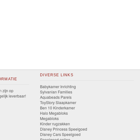
DIVERSE LINKS
ORMATIE
Babykamer Inrichting
n zijn op
Sylvanian Families
elijk leverbaar!
Aquabeads Parels
ToyStory Slaapkamer
Ben 10 Kinderkamer
Halo Megabloks
Megabloks
Kinder rugzakken
Disney Princess Speelgoed
Disney Cars Speelgoed
Speelgoed online