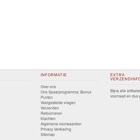
INFORMATIE
EXTRA
VERZENDINF
Over ons
Bijna alle artikele
Ons Spaarprogramma: Bonus
voorraad en dus g
Punten
Veelgestelde vragen
Verzenden
Retourneren
Klachten
Algemene voorwaarden
Privacy Verklaring
Sitemap