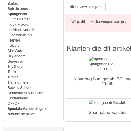
Frozen
Barbie
Review schrijven
Bob de bouwer
SpongeBob
Paw
Kinderkamer
Wil je dit artikel toevoegen aan je verl
Patrol
Klok, wekker
dekbedovertrek
Feestartikelen
Fireman
servies
Divers
Klanten die dit arti
Sam
Star Wars
Skylanders
Magische
Superman
Toy Story
Eenhoorn
Trolls
Turtles
vrjaardag Spongebob PVC ma
Mickey
Transformers
11080
Back to School
&
Strandlaken & Poncho
Minnie
Kinderkamer
OP=OP!
Speciale Aanbiedingen
Puzzels
Spongebob Kapstok
Nieuwe artikelen
Avengers