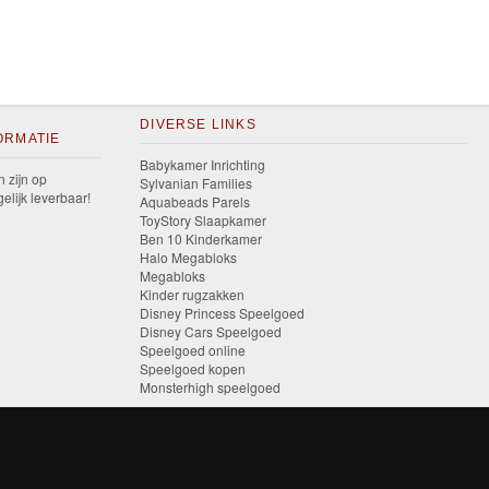
DIVERSE LINKS
ORMATIE
Babykamer Inrichting
n zijn op
Sylvanian Families
elijk leverbaar!
Aquabeads Parels
ToyStory Slaapkamer
Ben 10 Kinderkamer
Halo Megabloks
Megabloks
Kinder rugzakken
Disney Princess Speelgoed
Disney Cars Speelgoed
Speelgoed online
Speelgoed kopen
Monsterhigh speelgoed