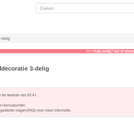
-delig
+++ Hulp nodig? bel of whatsapp naa
ecoratie 3-delig
en ter waarde van €0.41.
en bonuspunten.
gestelde vragen(FAQ)
voor meer informatie.