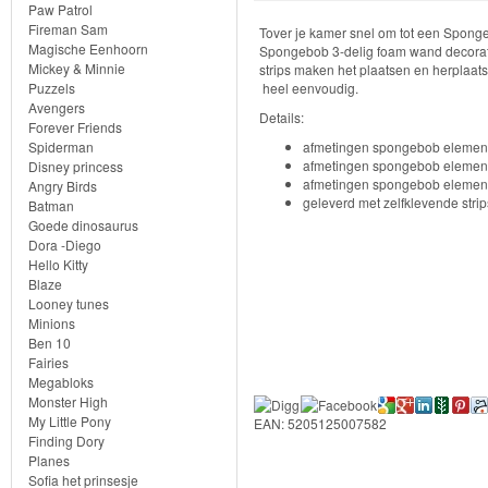
Knuffels
Paw Patrol
Fireman Sam
Tover je kamer snel om tot een Spong
Schleich
Magische Eenhoorn
Spongebob 3-delig foam wand decorati
Mickey & Minnie
strips maken het plaatsen en herpla
Puzzels
heel eenvoudig.
Enchantimals
Avengers
Details:
Forever Friends
Shimmer
Spiderman
afmetingen spongebob elemen
afmetingen spongebob elemen
Disney princess
&
afmetingen spongebob element
Angry Birds
geleverd met zelfklevende strip
Batman
Shine
Goede dinosaurus
Dora -Diego
Little
Hello Kitty
Blaze
Dutch
Looney tunes
Minions
PJ
Ben 10
Fairies
Masks
Megabloks
Monster High
Super
My Little Pony
EAN: 5205125007582
Finding Dory
Mario
Planes
Sofia het prinsesje