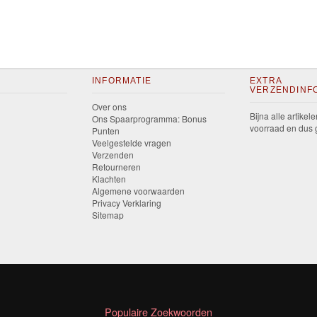
INFORMATIE
EXTRA
VERZENDINF
Over ons
Bijna alle artikele
Ons Spaarprogramma: Bonus
voorraad en dus g
Punten
Veelgestelde vragen
Verzenden
Retourneren
Klachten
Algemene voorwaarden
Privacy Verklaring
Sitemap
Populaire Zoekwoorden