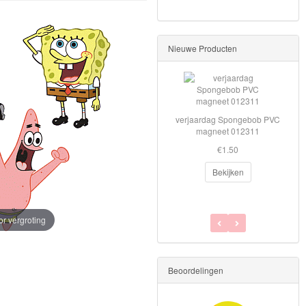
Nieuwe Producten
verjaardag Spongebob PVC
magneet 012311
€1.50
Bekijken
or vergroting
Beoordelingen