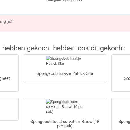
anglijst?
kel hebben gekocht hebben ook dit gekocht:
Spongebob haakje Patrick Star
gneet
Sp
Spongebob feest servetten Blauw (16
Spong
per pak)