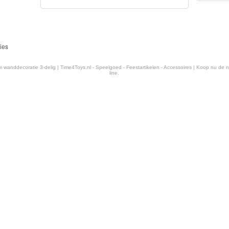
ies
wanddecoratie 3-delig | Time4Toys.nl - Speelgoed - Feestartikelen - Accessoires | Koop nu de 
line.