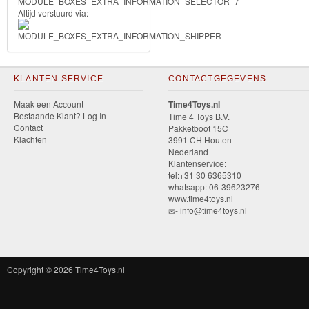
Diego
Altijd verstuurd via:
Hello
Kitty
KLANTEN SERVICE
CONTACTGEGEVENS
Blaze
Maak een Account
Time4Toys.nl
Bestaande Klant? Log In
Time 4 Toys B.V.
Looney
Contact
Pakketboot 15C
Klachten
3991 CH Houten
tunes
Nederland
Klantenservice:
Minions
tel:+31 30 6365310
whatsapp: 06-39623276
www.time4toys.nl
Ben
- info@time4toys.nl
10
Fairies
Copyright © 2026
Time4Toys.nl
Megabloks