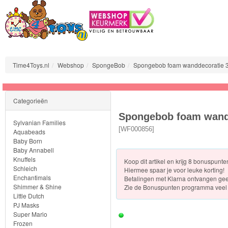
Time4Toys.nl
Webshop
SpongeBob
Spongebob foam wanddecoratie 3
Sylvanian
Categorieën
Families
Spongebob foam wandd
Sylvanian Families
Aquabeads
[
WF000856
]
Aquabeads
Baby Born
Baby Annabell
Baby
Knuffels
Koop dit artikel en krijg 8 bonuspunt
Born
Schleich
Hiermee spaar je voor leuke korting!
Enchantimals
Betalingen met Klarna ontvangen ge
Shimmer & Shine
Zie de
Bonuspunten programma veel 
Baby
Little Dutch
Annabell
PJ Masks
Super Mario
Frozen