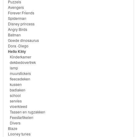
school
Puzzels
Avengers
Forever Friends
servies
Spiderman
Disney princess
vloerkleed
Angry Birds
Batman
Goede dinosaurus
Tassen
Dora -Diego
en
Hello Kitty
Kinderkamer
rugzakken
dekbedovertrek
lamp
Feestartikelen
muurstickers
fleecedeken
kussen
Divers
badlaken
school
servies
vloerkleed
Blaze
Tassen en rugzakken
Feestartikelen
Looney
Divers
Blaze
tunes
Looney tunes