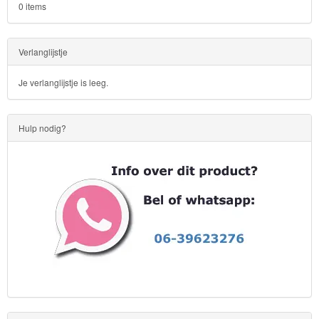
Skylanders
0 items
Superman
Verlanglijstje
Toy
Je verlanglijstje is leeg.
Story
Trolls
Hulp nodig?
Turtles
Transformers
Back
to
School
Strandlaken
&