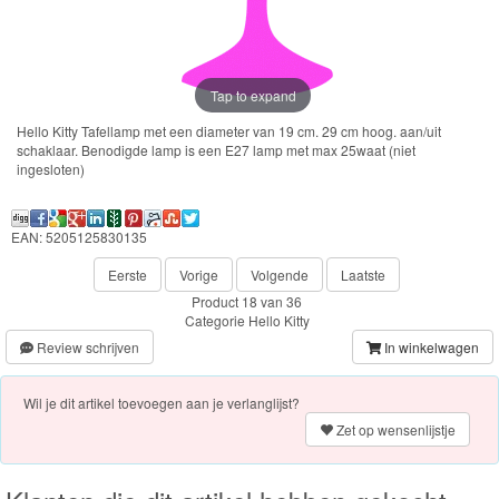
Frozen
Paw
Patrol
Tap to expand
Hello Kitty Tafellamp met een diameter van 19 cm. 29 cm hoog. aan/uit
Fireman
schaklaar. Benodigde lamp is een E27 lamp met max 25waat (niet
ingesloten)
Sam
Magische
EAN: 5205125830135
Eenhoorn
Eerste
Vorige
Volgende
Laatste
Product 18 van 36
Mickey
Categorie
Hello Kitty
&
Review schrijven
In winkelwagen
Minnie
Wil je dit artikel toevoegen aan je verlanglijst?
Puzzels
Zet op wensenlijstje
Avengers