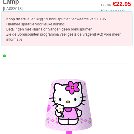
Knuffels
Lamp
€22.95
€29.95
[
LA083013
]
[Op voorraad]
Schleich
Koop dit artikel en krijg 19 bonuspunten ter waarde van €0.95.
Hiermee spaar je voor leuke korting!
Enchantimals
Betalingen met Klarna ontvangen geen bonuspunten.
Zie de
Bonuspunten programma veel gestelde vragen(FAQ)
voor meer
informatie.
Shimmer
&
Shine
Little
Dutch
PJ
Masks
Super
Mario