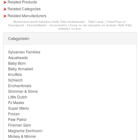
Related Products
Diego
Related Categories
Related Manufacturers
Hello
Momenteel wordt bekeken:
Hello Kitty kinderkamer - Tafel Lamp | Time4Toys.nl -
Speelgoed - Feestartikelen - Accessoires | Koop nu de nieuwste en leukste Hello Kitty
Kitty
artikelen on line.
Categorieën
Kinderkamer
Sylvanian Families
dekbedovertrek
Aquabeads
Baby Born
Baby Annabell
lamp
Knuffels
Schleich
muurstickers
Enchantimals
Shimmer & Shine
Little Dutch
fleecedeken
PJ Masks
Super Mario
kussen
Frozen
Paw Patrol
Fireman Sam
badlaken
Magische Eenhoorn
Mickey & Minnie