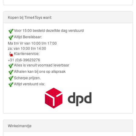
Planes
Kopen bij Time4Toys want:
Sofia
Voor 15:00 besteld dezelfde dag verstuurd
het
Altijd Bereikbaar:
prinsesje
Ma t/m Vr van 10:00 t/m 17:00
za: van 10:00 t/m 14:00
Klantenservice:
Barbie
+31 (0)6-39623276
Alles is vanuit voorraad leverbaar
Bob
Afhalen kan bij ons op afspraak
de
Scherpe prijzen.
Altijd verstuurd via:
bouwer
SpongeBob
Star
Wars
Winkelmandje