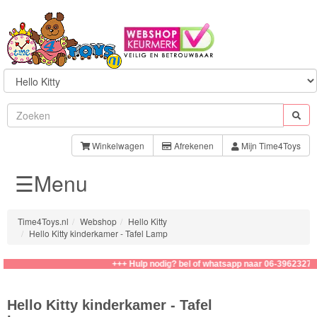
Sylvanian
Families
Winkelwagen
Afrekenen
Mijn Time4Toys
☰Menu
Aquabeads
Baby
Time4Toys.nl
Webshop
Hello Kitty
Born
Hello Kitty kinderkamer - Tafel Lamp
Baby
+++ Hulp nodig? bel of whatsapp naar 06-39623276
Annabell
Hello Kitty kinderkamer - Tafel