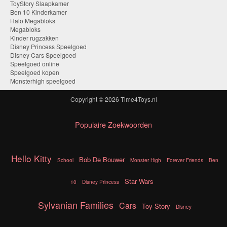
ToyStory Slaapkamer
Ben 10 Kinderkamer
Halo Megabloks
Megabloks
Kinder rugzakken
Disney Princess Speelgoed
Disney Cars Speelgoed
Speelgoed online
Speelgoed kopen
Monsterhigh speelgoed
Copyright © 2026
Time4Toys.nl
Populaire Zoekwoorden
Hello Kitty
Bob De Bouwer
School
Monster High
Forever Friends
Ben
Star Wars
10
Disney Princess
Sylvanian Families
Cars
Toy Story
Disney