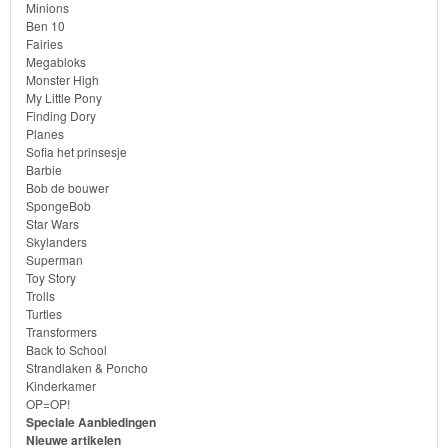
Minions
Minions
Ben 10
Fairies
Megabloks
Ben
Monster High
10
My Little Pony
Finding Dory
Planes
Fairies
Sofia het prinsesje
Barbie
Megabloks
Bob de bouwer
SpongeBob
Star Wars
Monster
Skylanders
High
Superman
Toy Story
Trolls
My
Turtles
Transformers
Little
Back to School
Pony
Strandlaken & Poncho
Kinderkamer
OP=OP!
Finding
Speciale Aanbiedingen
Dory
Nieuwe artikelen