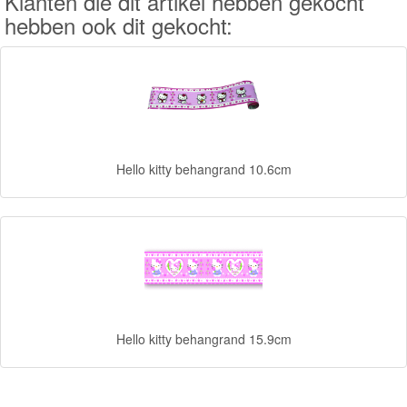
Klanten die dit artikel hebben gekocht
hebben ook dit gekocht:
Forever
Friends
Spiderman
Disney
princess
Hello kitty behangrand 10.6cm
Angry
Birds
Batman
Goede
dinosaurus
Hello kitty behangrand 15.9cm
Dora
-