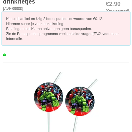
Knuffels
drinkrietjes
€2.90
[
AVE86800
]
[Op voorraad]
Schleich
Koop dit artikel en krijg 2 bonuspunten ter waarde van €0.12.
Hiermee spaar je voor leuke korting!
Enchantimals
Betalingen met Klarna ontvangen geen bonuspunten.
Zie de
Bonuspunten programma veel gestelde vragen(FAQ)
voor meer
informatie.
Shimmer
&
Shine
Little
Dutch
PJ
Masks
Super
Mario