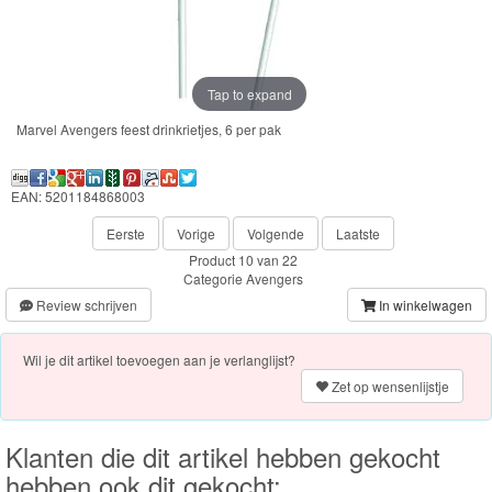
Frozen
Paw
Patrol
Tap to expand
Marvel Avengers feest drinkrietjes, 6 per pak
Fireman
Sam
EAN: 5201184868003
Magische
Eerste
Vorige
Volgende
Laatste
Eenhoorn
Product 10 van 22
Categorie
Avengers
Mickey
Review schrijven
In winkelwagen
&
Wil je dit artikel toevoegen aan je verlanglijst?
Minnie
Zet op wensenlijstje
Puzzels
Klanten die dit artikel hebben gekocht
Avengers
hebben ook dit gekocht: