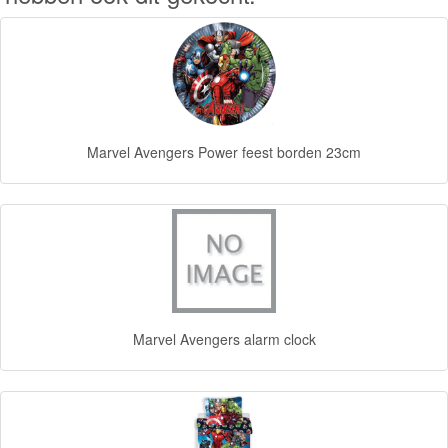
Feestartikelen
dekbedovertrek
fleecedeken
Marvel Avengers Power feest borden 23cm
Handdoek
Tassen
en
Rugzakken
Kinderkamer
Marvel Avengers alarm clock
divers
School