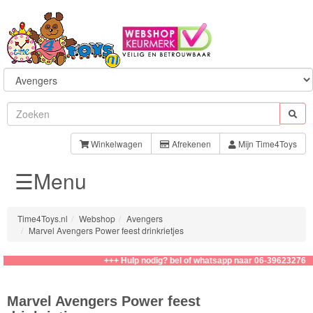
Sylvanian
Families
Winkelwagen
Afrekenen
Mijn Time4Toys
☰Menu
Aquabeads
Baby
Time4Toys.nl
Webshop
Avengers
Born
Marvel Avengers Power feest drinkrietjes
Baby
+++ Hulp nodig? bel of whatsapp naar 06-39623276
Annabell
Marvel Avengers Power feest