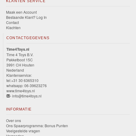
KLANTEN SERVICE
Maak een Account
Bestaande Klant? Log In
Contact
Klachten
CONTACTGEGEVENS
Time4Toys.nl
Time 4 Toys B.V.
Pakketboot 15C
3991 CH Houten
Nederland
Klantenservice:
tel:+31 30 6365310
whatsapp: 06-39623276
www.time4toys.nl
- info@time4toys.nl
INFORMATIE
Over ons
Ons Spaarprogramma: Bonus Punten
Veelgestelde vragen
Verzenden