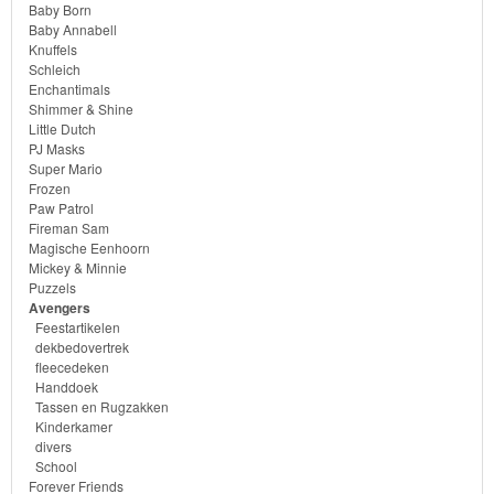
Monster
Baby Born
Baby Annabell
High
Knuffels
Schleich
My
Enchantimals
Shimmer & Shine
Little
Little Dutch
PJ Masks
Pony
Super Mario
Frozen
Finding
Paw Patrol
Fireman Sam
Dory
Magische Eenhoorn
Mickey & Minnie
Planes
Puzzels
Avengers
Feestartikelen
Sofia
dekbedovertrek
het
fleecedeken
Handdoek
prinsesje
Tassen en Rugzakken
Kinderkamer
Barbie
divers
School
Forever Friends