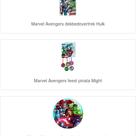
Forever
Friends
Marvel Avengers dekbedovertrek Hulk
Spiderman
Disney
princess
Angry
Birds
Marvel Avengers feest pinata Might
Batman
Goede
dinosaurus
Dora
-