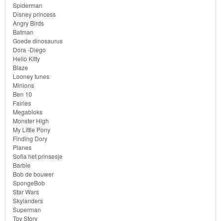
Bob
Spiderman
Disney princess
de
Angry Birds
bouwer
Batman
Goede dinosaurus
Dora -Diego
SpongeBob
Hello Kitty
Blaze
Star
Looney tunes
Minions
Wars
Ben 10
Fairies
Skylanders
Megabloks
Monster High
My Little Pony
Superman
Finding Dory
Planes
Toy
Sofia het prinsesje
Barbie
Story
Bob de bouwer
SpongeBob
Trolls
Star Wars
Skylanders
Superman
Turtles
Toy Story