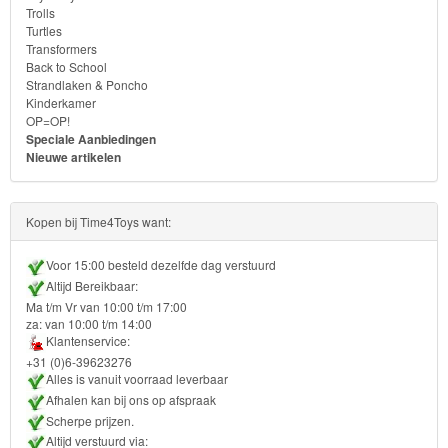
Trolls
Transformers
Turtles
Transformers
Back to School
Back
Strandlaken & Poncho
to
Kinderkamer
OP=OP!
School
Speciale Aanbiedingen
Nieuwe artikelen
Strandlaken
&
Kopen bij Time4Toys want:
Poncho
Voor 15:00 besteld dezelfde dag verstuurd
Kinderkamer
Altijd Bereikbaar:
Ma t/m Vr van 10:00 t/m 17:00
za: van 10:00 t/m 14:00
OP=OP!
Klantenservice:
+31 (0)6-39623276
Alles is vanuit voorraad leverbaar
Afhalen kan bij ons op afspraak
Scherpe prijzen.
Altijd verstuurd via: