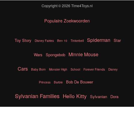
Copyright © 2026
Time4Toys.nl
Populaire Zoekwoorden
Spiderman
Toy Story
Star
Disney Fairies
Ben 10
Tinkerbell
Minnie Mouse
Wars
Spongebob
Cars
Baby Born
Monster High
School
Forever Friends
Disney
Bob De Bouwer
Princess
Barbie
Sylvanian Families
Hello Kitty
Sylvanian
Dora