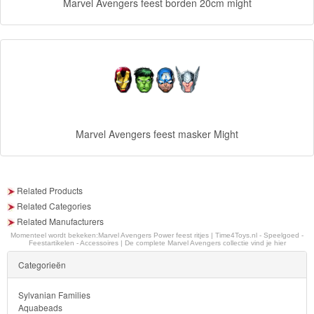
Marvel Avengers feest borden 20cm might
Diego
Hello
Kitty
Blaze
Looney
Marvel Avengers feest masker Might
tunes
Minions
Related Products
Ben
Related Categories
Related Manufacturers
10
Momenteel wordt bekeken:
Marvel Avengers Power feest ritjes | Time4Toys.nl - Speelgoed -
Feestartikelen - Accessoires | De complete Marvel Avengers collectie vind je hier
Fairies
Categorieën
Megabloks
Sylvanian Families
Aquabeads