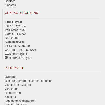
Contact
Klachten
CONTACTGEGEVENS
Time4Toys.nl
Time 4 Toys B.V.
Pakketboot 15C
3991 CH Houten
Nederland
Klantenservice:
tel:+31 30 6365310
whatsapp: 06-39623276
www.time4toys.nl
- info@time4toys.nl
INFORMATIE
Over ons
Ons Spaarprogramma: Bonus Punten
Veelgestelde vragen
Verzenden
Retourneren
Klachten
Algemene voorwaarden
Privacy Verklaring