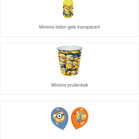
Forever
Friends
Minions bidon gele transparant
Spiderman
Disney
princess
Angry
Birds
Minions prullenbak
Batman
Goede
dinosaurus
Dora
-