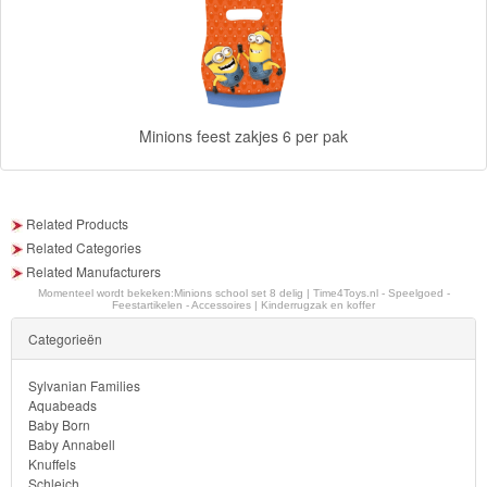
Monster
High
My
Little
Minions feest zakjes 6 per pak
Pony
Finding
Related Products
Dory
Related Categories
Related Manufacturers
Planes
Momenteel wordt bekeken:
Minions school set 8 delig | Time4Toys.nl - Speelgoed -
Feestartikelen - Accessoires | Kinderrugzak en koffer
Sofia
Categorieën
het
Sylvanian Families
prinsesje
Aquabeads
Baby Born
Baby Annabell
Barbie
Knuffels
Schleich