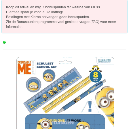
Knuffels
[Op voorraad]
Koop dit artikel en krijg 7 bonuspunten ter waarde van €0.33.
Hiermee spaar je voor leuke korting!
Schleich
Betalingen met Klarna ontvangen geen bonuspunten.
Zie de
Bonuspunten programma veel gestelde vragen(FAQ)
voor meer
Enchantimals
informatie.
Shimmer
&
Shine
Little
Dutch
PJ
Masks
Super
Mario