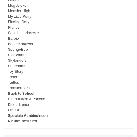
Megabloks
Monster High
Transformers
My Little Pony
Finding Dory
Back
Planes
Sofia het prinsesje
to
Barbie
School
Bob de bouwer
SpongeBob
Star Wars
Strandlaken
Skylanders
Superman
&
Toy Story
Poncho
Trolls
Turtles
Transformers
Kinderkamer
Back to School
Strandlaken & Poncho
OP=OP!
Kinderkamer
OP=OP!
Speciale Aanbiedingen
Nieuwe artikelen