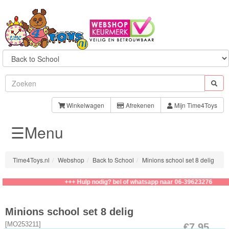
Sylvanian
Families
Winkelwagen
Afrekenen
Mijn Time4Toys
☰Menu
Aquabeads
Baby
Time4Toys.nl
Webshop
Back to School
Minions school set 8 delig
Born
+++ Hulp nodig? bel of whatsapp naar 06-39623276
Baby
Annabell
Minions school set 8 delig
[
MO253211
]
€7.95