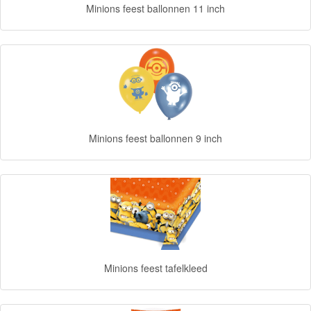
Minions feest ballonnen 11 inch
Diego
Hello
Kitty
Blaze
Looney
Minions feest ballonnen 9 inch
tunes
Minions
Ben
10
Fairies
Minions feest tafelkleed
Megabloks