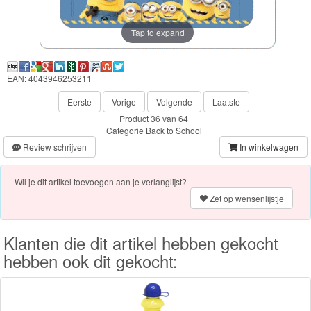
Frozen
Tap to expand
Paw
Patrol
EAN: 4043946253211
Fireman
Eerste
Vorige
Volgende
Laatste
Sam
Product 36 van 64
Categorie
Back to School
Magische
Review schrijven
In winkelwagen
Eenhoorn
Wil je dit artikel toevoegen aan je verlanglijst?
Mickey
Zet op wensenlijstje
&
Minnie
Klanten die dit artikel hebben gekocht
hebben ook dit gekocht:
Puzzels
Avengers