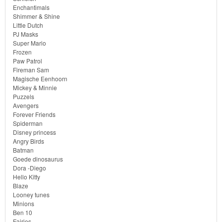
Bob
Enchantimals
Shimmer & Shine
de
Little Dutch
bouwer
PJ Masks
Super Mario
Frozen
SpongeBob
Paw Patrol
Fireman Sam
Star
Magische Eenhoorn
Mickey & Minnie
Wars
Puzzels
Avengers
Forever Friends
Skylanders
Spiderman
Disney princess
Superman
Angry Birds
Batman
Goede dinosaurus
Toy
Dora -Diego
Story
Hello Kitty
Blaze
Looney tunes
Trolls
Minions
Ben 10
Turtles
Fairies