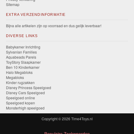
Sitemap
EXTRA VERZENDINFORMATIE
Bijna alle artikelen zijn op voorraad en dus gelijk leverbaar!
DIVERSE LINKS
Babykamer Inrichting
Sylvanian Families
Aquabeads Parels
ToyStory Slaapkamer
Ben 10 Kinderkamer
Halo Megabloks
Megabloks
Kinder rugzakken
Disney Princess Speelgoed
Disney Cars Speelgoed
Speelgoed online
Speelgoed kopen
Monsterhigh speelgoed
Copyright © 2026
Time4Toys.nl
Populaire Zoekwoorden