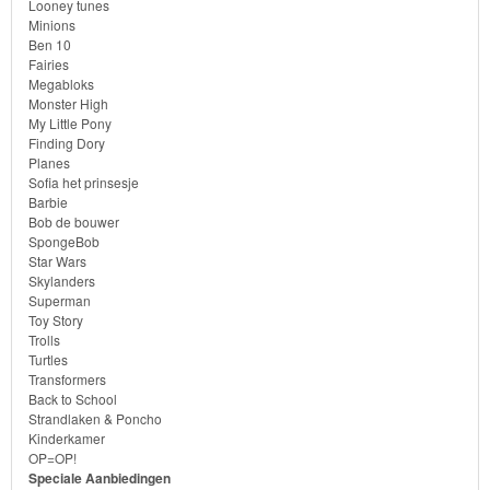
Looney tunes
Minions
Goede
Ben 10
Fairies
dinosaurus
Megabloks
Monster High
Dora
My Little Pony
Finding Dory
-
Planes
Sofia het prinsesje
Diego
Barbie
Bob de bouwer
Hello
SpongeBob
Star Wars
Kitty
Skylanders
Superman
Blaze
Toy Story
Trolls
Turtles
Looney
Transformers
tunes
Back to School
Strandlaken & Poncho
Kinderkamer
Minions
OP=OP!
Speciale Aanbiedingen