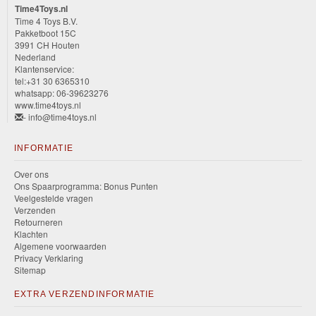
Time4Toys.nl
Time 4 Toys B.V.
Pakketboot 15C
3991 CH Houten
Nederland
Klantenservice:
tel:+31 30 6365310
whatsapp: 06-39623276
www.time4toys.nl
- info@time4toys.nl
INFORMATIE
Over ons
Ons Spaarprogramma: Bonus Punten
Veelgestelde vragen
Verzenden
Retourneren
Klachten
Algemene voorwaarden
Privacy Verklaring
Sitemap
EXTRA VERZENDINFORMATIE