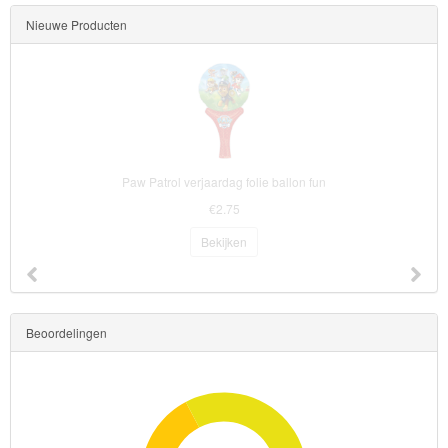
Nieuwe Producten
Toy
Story
Trolls
Turtles
Paw Patrol verjaardag folie ballon fun
Transformers
€2.75
Back
Bekijken
to
School
Beoordelingen
Strandlaken
&
Poncho