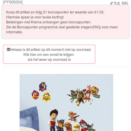
Knuffels
[
PP809304
]
€24.95
Koop dit artikel en krijg 21 bonuspunten ter waarde van €1.03.
Schleich
Hiermee spaar je voor leuke korting!
Betalingen met Klarna ontvangen geen bonuspunten.
Enchantimals
Zie de
Bonuspunten programma veel gestelde vragen(FAQ)
voor meer
informatie.
Shimmer
&
Helaas is dit artikel op dit moment niet op voorraad.
Klik hier om een email te krijgen
Shine
als het weer op voorraad is
Little
Dutch
PJ
Masks
Super
Mario