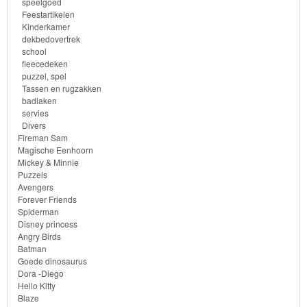
speelgoed
&
Feestartikelen
Minnie
Kinderkamer
dekbedovertrek
school
Puzzels
fleecedeken
puzzel, spel
Avengers
Tassen en rugzakken
badlaken
servies
Forever
Divers
Fireman Sam
Friends
Magische Eenhoorn
Mickey & Minnie
Spiderman
Puzzels
Avengers
Forever Friends
Disney
Spiderman
princess
Disney princess
Angry Birds
Batman
Angry
Goede dinosaurus
Birds
Dora -Diego
Hello Kitty
Blaze
Batman