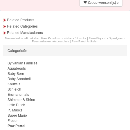
Zet op wensenlijstje
Tassen
en
Related Products
rugzakken
Related Categories
Related Manufacturers
badlaken
Momenteel wordt bekeken:
Paw Patrol muur stickers 37 stuks | Time4Toys.nl - Speelgoed -
Feestartikelen - Accessoires | Paw Patrol Artikelen
servies
Categorieën
Divers
Sylvanian Families
Aquabeads
Baby Born
Baby Annabell
Fireman
Knuffels
Schleich
Sam
Enchantimals
Shimmer & Shine
Magische
Little Dutch
PJ Masks
Eenhoorn
Super Mario
Frozen
Mickey
Paw Patrol