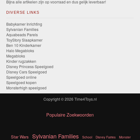
Bijna alle artikelen zijn op voorraad en dus gelijk leverbaar!
DIVERSE LINKS
Babykamer Inrichting
Sylvanian Families
Aquabeads Parels
ToyStory Slaapkamer
Ben 10 Kinderkamer
Halo Megabloks
Megabloks
Kinder rugzakken
Disney Princess Speelgoed
Disney Cars Speelgoed
Speelgoed online
Speelgoed kopen
Monsterhigh speelgoed
Copyright © 2026
Time4Toys.nl
Populaire Zoekwoorden
Sylvanian Families
Star Wars
School
Disney Fairies
Monster