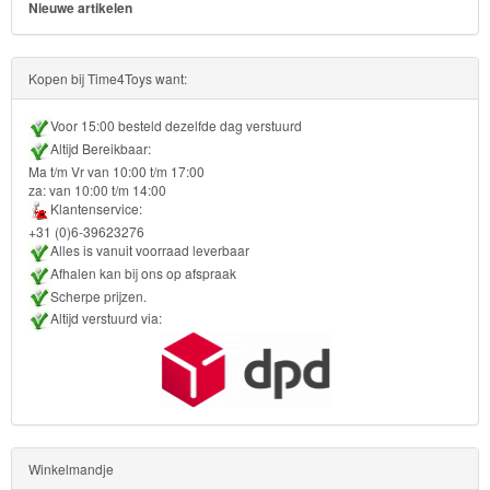
Ben
Nieuwe artikelen
10
Kopen bij Time4Toys want:
Fairies
Voor 15:00 besteld dezelfde dag verstuurd
Megabloks
Altijd Bereikbaar:
Ma t/m Vr van 10:00 t/m 17:00
Monster
za: van 10:00 t/m 14:00
Klantenservice:
High
+31 (0)6-39623276
Alles is vanuit voorraad leverbaar
My
Afhalen kan bij ons op afspraak
Scherpe prijzen.
Little
Altijd verstuurd via:
Pony
Finding
Dory
Planes
Winkelmandje