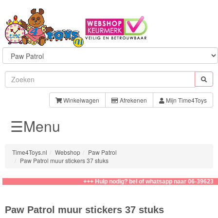
Sylvanian
Families
Winkelwagen
Afrekenen
Mijn Time4Toys
☰Menu
Aquabeads
Baby
Time4Toys.nl
Webshop
Paw Patrol
Born
Paw Patrol muur stickers 37 stuks
Baby
+++ Hulp nodig? bel of whatsapp naar 06-39623276
Annabell
Paw Patrol muur stickers 37 stuks