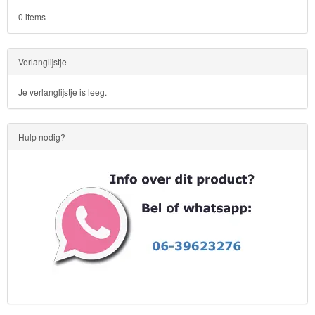
Sofia
0 items
het
prinsesje
Verlanglijstje
Barbie
Je verlanglijstje is leeg.
Bob
de
Hulp nodig?
bouwer
SpongeBob
Star
Wars
Skylanders
Superman