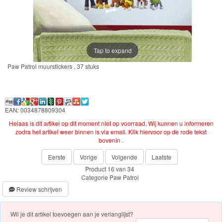
Frozen
Paw
Patrol
Tap to expand
speelgoed
Paw Patrol muurstickers , 37 stuks
Feestartikelen
Kinderkamer
EAN: 0034878809304
Helaas is dit artikel op dit moment niet op voorraad. Wij kunnen u informeren
dekbedovertrek
zodra het artikel weer binnen is via email. Klik hiervoor op de rode tekst
bovenin .
school
Eerste
Vorige
Volgende
Laatste
Product 16 van 34
fleecedeken
Categorie
Paw Patrol
Review schrijven
puzzel,
spel
Wil je dit artikel toevoegen aan je verlanglijst?