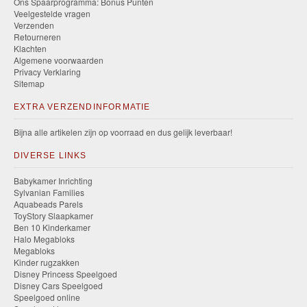
Ons Spaarprogramma: Bonus Punten
Veelgestelde vragen
Verzenden
Retourneren
Klachten
Algemene voorwaarden
Privacy Verklaring
Sitemap
EXTRA VERZENDINFORMATIE
Bijna alle artikelen zijn op voorraad en dus gelijk leverbaar!
DIVERSE LINKS
Babykamer Inrichting
Sylvanian Families
Aquabeads Parels
ToyStory Slaapkamer
Ben 10 Kinderkamer
Halo Megabloks
Megabloks
Kinder rugzakken
Disney Princess Speelgoed
Disney Cars Speelgoed
Speelgoed online