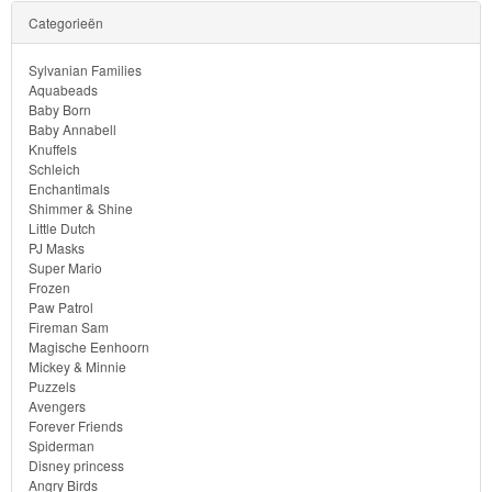
Forever
Categorieën
Friends
Sylvanian Families
Aquabeads
Spiderman
Baby Born
Baby Annabell
Knuffels
Disney
Schleich
princess
Enchantimals
Shimmer & Shine
Little Dutch
Angry
PJ Masks
Birds
Super Mario
Frozen
Paw Patrol
Batman
Fireman Sam
Magische Eenhoorn
Goede
Mickey & Minnie
Puzzels
dinosaurus
Avengers
Forever Friends
Dora
Spiderman
Disney princess
-
Angry Birds