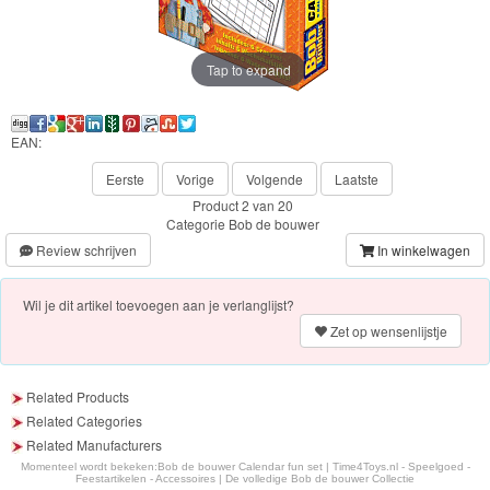
Frozen
Paw
Tap to expand
Patrol
Fireman
EAN:
Sam
Eerste
Vorige
Volgende
Laatste
Product 2 van 20
Magische
Categorie
Bob de bouwer
Review schrijven
In winkelwagen
Eenhoorn
Mickey
Wil je dit artikel toevoegen aan je verlanglijst?
Zet op wensenlijstje
&
Minnie
Related Products
Puzzels
Related Categories
Related Manufacturers
Avengers
Momenteel wordt bekeken:
Bob de bouwer Calendar fun set | Time4Toys.nl - Speelgoed -
Feestartikelen - Accessoires | De volledige Bob de bouwer Collectie