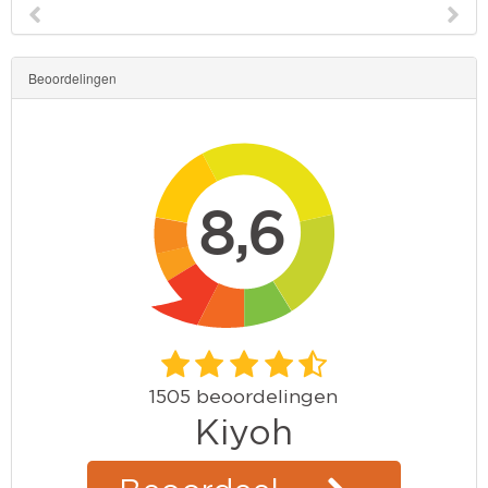
School
Strandlaken
&
Beoordelingen
Poncho
Kinderkamer
OP=OP!