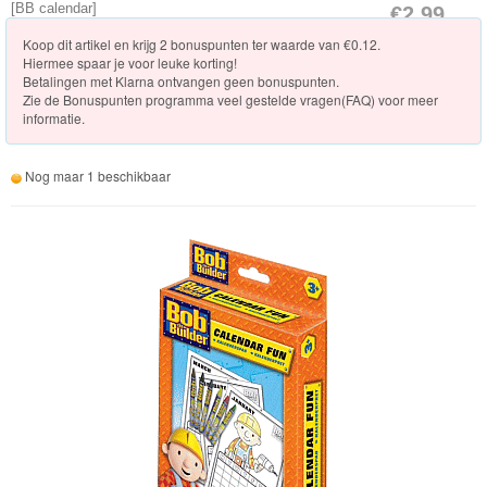
Knuffels
[
BB calendar
]
€2.99
[Op voorraad]
Koop dit artikel en krijg 2 bonuspunten ter waarde van €0.12.
Schleich
Hiermee spaar je voor leuke korting!
Betalingen met Klarna ontvangen geen bonuspunten.
Enchantimals
Zie de
Bonuspunten programma veel gestelde vragen(FAQ)
voor meer
informatie.
Shimmer
&
Nog maar 1 beschikbaar
Shine
Little
Dutch
PJ
Masks
Super
Mario