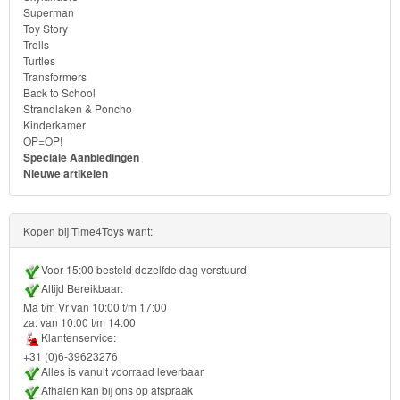
Superman
Monster
Toy Story
High
Trolls
Turtles
Transformers
My
Back to School
Little
Strandlaken & Poncho
Kinderkamer
Pony
OP=OP!
Speciale Aanbiedingen
Finding
Nieuwe artikelen
Dory
Kopen bij Time4Toys want:
Planes
Voor 15:00 besteld dezelfde dag verstuurd
Sofia
Altijd Bereikbaar:
het
Ma t/m Vr van 10:00 t/m 17:00
za: van 10:00 t/m 14:00
prinsesje
Klantenservice:
+31 (0)6-39623276
Barbie
Alles is vanuit voorraad leverbaar
Afhalen kan bij ons op afspraak