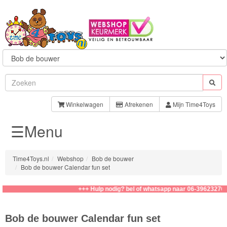
Sylvanian
Families
Winkelwagen
Afrekenen
Mijn Time4Toys
☰Menu
Aquabeads
Baby
Time4Toys.nl
Webshop
Bob de bouwer
Born
Bob de bouwer Calendar fun set
Baby
+++ Hulp nodig? bel of whatsapp naar 06-39623276
Annabell
Bob de bouwer Calendar fun set