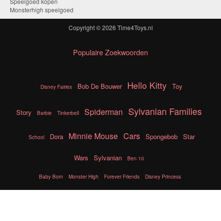
Speelgoed kopen
Monsterhigh speelgoed
Copyright © 2026
Time4Toys.nl
Populaire Zoekwoorden
Hello Kitty
Bob De Bouwer
Toy
Disney Fairies
Sylvanian Families
Spiderman
Story
Barbie
Tinkerbell
Minnie Mouse
Cars
Dora
Spongebob
Star
School
Wars
Sylvanian
Ben 10
Baby Born
Monster High
Forever Friends
Disney Princess