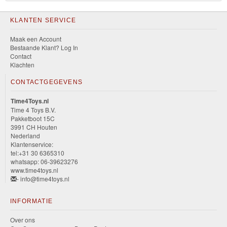
KLANTEN SERVICE
Maak een Account
Bestaande Klant? Log In
Contact
Klachten
CONTACTGEGEVENS
Time4Toys.nl
Time 4 Toys B.V.
Pakketboot 15C
3991 CH Houten
Nederland
Klantenservice:
tel:+31 30 6365310
whatsapp: 06-39623276
www.time4toys.nl
- info@time4toys.nl
INFORMATIE
Over ons