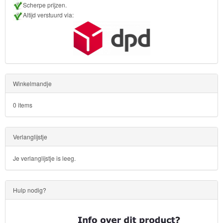
Scherpe prijzen.
Bob
Altijd verstuurd via:
de
bouwer
Feestartikelen
Kinderkamer
Winkelmandje
Puzzel
0 items
Tassen
Verlanglijstje
en
rugzakken
Je verlanglijstje is leeg.
Divers
Hulp nodig?
SpongeBob