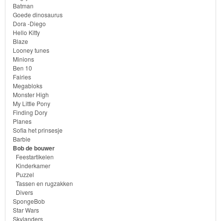
Batman
Diego
Goede dinosaurus
Dora -Diego
Hello
Hello Kitty
Blaze
Kitty
Looney tunes
Minions
Blaze
Ben 10
Fairies
Megabloks
Looney
Monster High
tunes
My Little Pony
Finding Dory
Planes
Minions
Sofia het prinsesje
Barbie
Ben
Bob de bouwer
Feestartikelen
10
Kinderkamer
Puzzel
Tassen en rugzakken
Fairies
Divers
SpongeBob
Megabloks
Star Wars
Skylanders