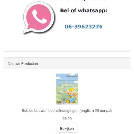
Star
Wars
Skylanders
Superman
Toy
Story
Nieuwe Producten
Trolls
Turtles
Transformers
Bob de bouwer feest uitnodigingen (english) 20 per pak
Back
€3.99
to
Bekijken