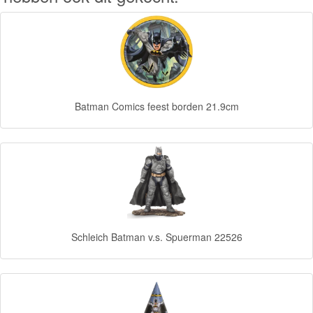
Forever
Friends
Spiderman
Disney
Batman Comics feest borden 21.9cm
princess
Angry
Birds
Batman
Feestartikelen
Schleich Batman v.s. Spuerman 22526
speelgoed
dekbedovertrek