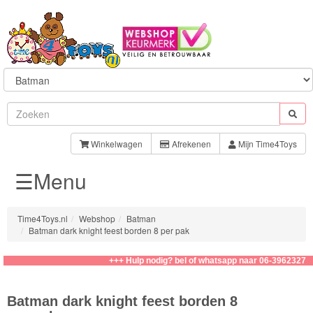
Sylvanian
Families
Winkelwagen
Afrekenen
Mijn Time4Toys
☰Menu
Aquabeads
Baby
Time4Toys.nl
Webshop
Batman
Born
Batman dark knight feest borden 8 per pak
Baby
+++ Hulp nodig? bel of whatsapp naar 06-39623276
Annabell
Batman dark knight feest borden 8