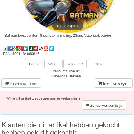
Frozen
Paw
Patrol
Tap to expand
Batman feest borden, 8 per pak, afmeting: 23cm. Materiaal: papier
Fireman
Sam
EAN: 5201184860816
Magische
Eerste
Vorige
Volgende
Laatste
Eenhoorn
Product 5 van 31
Categorie
Batman
Mickey
Review schrijven
In winkelwagen
&
Wil je dit artikel toevoegen aan je verlanglijst?
Minnie
Zet op wensenlijstje
Puzzels
Klanten die dit artikel hebben gekocht
Avengers
hebben ook dit gekocht: