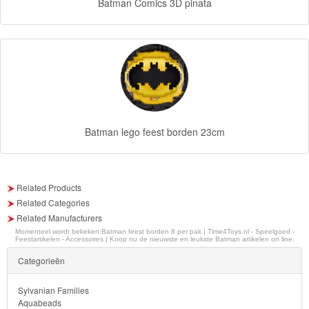
Batman Comics 3D pinata
Hello
Kitty
Blaze
Looney
tunes
Batman lego feest borden 23cm
Minions
Ben
Related Products
10
Related Categories
Related Manufacturers
Fairies
Momenteel wordt bekeken:
Batman feest borden 8 per pak | Time4Toys.nl - Speelgoed -
Feestartikelen - Accessoires | Koop nu de nieuwste en leukste Batman artikelen on line.
Categorieën
Megabloks
Sylvanian Families
Monster
Aquabeads