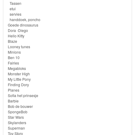
de
Tassen
etui
bouwer
servies
handdoek, poncho
SpongeBob
Goede dinosaurus
Dora -Diego
Hello Kitty
Star
Blaze
Wars
Looney tunes
Minions
Ben 10
Skylanders
Fairies
Megabloks
Superman
Monster High
My Little Pony
Finding Dory
Toy
Planes
Story
Sofia het prinsesje
Barbie
Bob de bouwer
Trolls
SpongeBob
Star Wars
Turtles
Skylanders
Superman
Toy Story