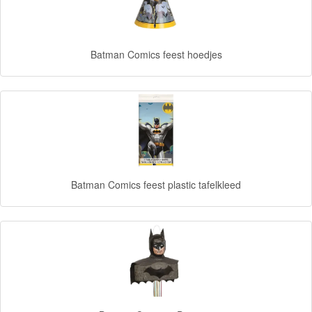
kinderkamer
Tassen
Batman Comics feest hoedjes
etui
servies
handdoek,
poncho
Batman Comics feest plastic tafelkleed
Goede
dinosaurus
Dora
-
Diego