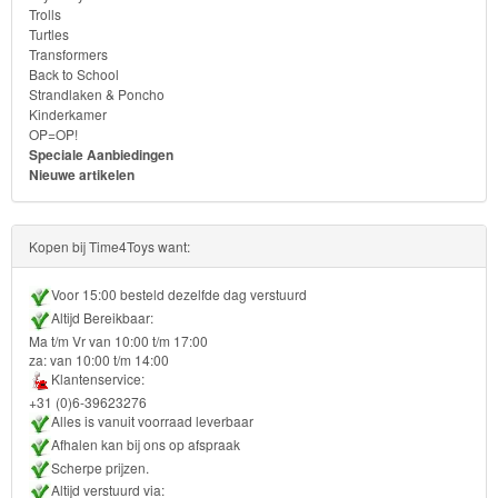
Transformers
Trolls
Turtles
Back
Transformers
Back to School
to
Strandlaken & Poncho
School
Kinderkamer
OP=OP!
Speciale Aanbiedingen
Strandlaken
Nieuwe artikelen
&
Poncho
Kopen bij Time4Toys want:
Kinderkamer
Voor 15:00 besteld dezelfde dag verstuurd
Altijd Bereikbaar:
OP=OP!
Ma t/m Vr van 10:00 t/m 17:00
za: van 10:00 t/m 14:00
Klantenservice:
+31 (0)6-39623276
Alles is vanuit voorraad leverbaar
Afhalen kan bij ons op afspraak
Scherpe prijzen.
Altijd verstuurd via: