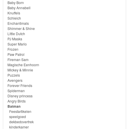
High
Baby Born
Baby Annabell
Knuffels
My
Schleich
Little
Enchantimals
Shimmer & Shine
Pony
Little Dutch
PJ Masks
Finding
Super Mario
Frozen
Dory
Paw Patrol
Fireman Sam
Magische Eenhoorn
Planes
Mickey & Minnie
Puzzels
Sofia
Avengers
Forever Friends
het
Spiderman
prinsesje
Disney princess
Angry Birds
Batman
Barbie
Feestartikelen
speelgoed
Bob
dekbedovertrek
kinderkamer