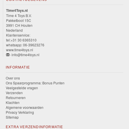
Time4Toys.nl
Time 4 Toys B.V.
Pakketboot 15C
3991 CH Houten
Nederland
Klantenservice:
tel:+31 30 6365310
whatsapp: 06-39623276
www.time4toys.nl
- info@time4toys.nl
INFORMATIE
Over ons
Ons Spaarprogramma: Bonus Punten
Veelgestelde vragen
Verzenden
Retourneren
Klachten
Algemene voorwaarden
Privacy Verklaring
Sitemap
EXTRA VERZENDINFORMATIE