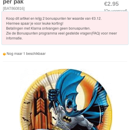
Knuffels
per pak
€2.95
[
BAT860816
]
[Op voorraad]
Schleich
Koop dit artikel en krijg 2 bonuspunten ter waarde van €0.12.
Hiermee spaar je voor leuke korting!
Enchantimals
Betalingen met Klarna ontvangen geen bonuspunten.
Zie de
Bonuspunten programma veel gestelde vragen(FAQ)
voor meer
informatie.
Shimmer
&
Nog maar 1 beschikbaar
Shine
Little
Dutch
PJ
Masks
Super
Mario