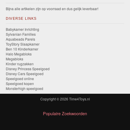
Bijna alle artikelen zijn op voorraad en dus gelijk leverbaar!
DIVERSE LINKS
Babykamer Inrichting
Sylvanian Families
Aquabeads Parels
ToyStory Slaapkamer
Ben 10 Kinderkamer
Halo Megabloks
Megabloks
Kinder rugzakken
Disney Princess Speelgoed
Disney Cars Speelgoed
Speelgoed online
Speelgoed kopen
Monsterhigh speelgoed
Copyright © 2026
Time4Toys.nl
Populaire Zoekwoorden