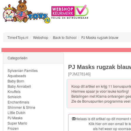
Time4Toys.nl
Webshop
Back to School
PJ Masks rugzak blauw
Sylvanian
Categorieën
Families
PJ Masks rugzak blau
Sylvanian Families
Aquabeads
[
PJM278146
]
Aquabeads
Baby Born
Baby Annabell
Koop dit artikel en krijg 11 bonuspun
Baby
Hiermee spaar je voor leuke korting!
Knuffels
Born
Betalingen met Klarna ontvangen ge
Schleich
Zie de
Bonuspunten programma veel 
Enchantimals
Shimmer & Shine
Baby
Little Dutch
Annabell
PJ Masks
Helaas is dit artikel op dit moment 
Super Mario
Klik hier om een email te k
Frozen
als het weer op voorraa