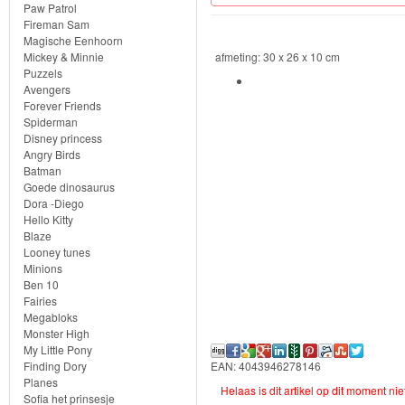
Knuffels
Paw Patrol
Fireman Sam
Schleich
Magische Eenhoorn
Mickey & Minnie
afmeting: 30 x 26 x 10 cm
Puzzels
Enchantimals
Avengers
Forever Friends
Shimmer
Spiderman
Disney princess
&
Angry Birds
Batman
Shine
Goede dinosaurus
Dora -Diego
Little
Hello Kitty
Blaze
Dutch
Looney tunes
Minions
PJ
Ben 10
Fairies
Masks
Megabloks
Monster High
Super
My Little Pony
EAN: 4043946278146
Finding Dory
Mario
Planes
Helaas is dit artikel op dit moment ni
Sofia het prinsesje