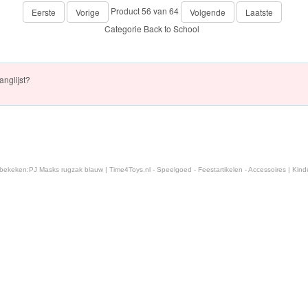
Product 56 van 64
Eerste
Vorige
Volgende
Laatste
Categorie
Back to School
anglijst?
 bekeken:
PJ Masks rugzak blauw | Time4Toys.nl - Speelgoed - Feestartikelen - Accessoires | Kind