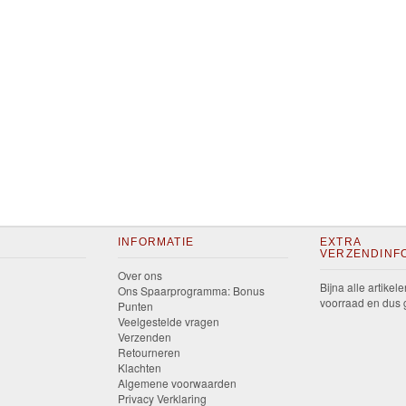
INFORMATIE
EXTRA
VERZENDINF
Over ons
Bijna alle artikele
Ons Spaarprogramma: Bonus
voorraad en dus g
Punten
Veelgestelde vragen
Verzenden
Retourneren
Klachten
Algemene voorwaarden
Privacy Verklaring