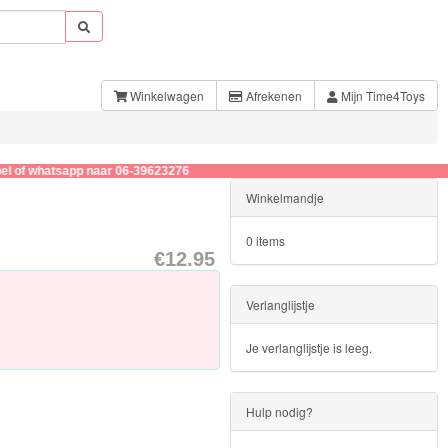
Winkelwagen
Afrekenen
Mijn Time4Toys
hatsapp naar 06-39623276
Winkelmandje
0 items
€12.95
Verlanglijstje
Je verlanglijstje is leeg.
Hulp nodig?