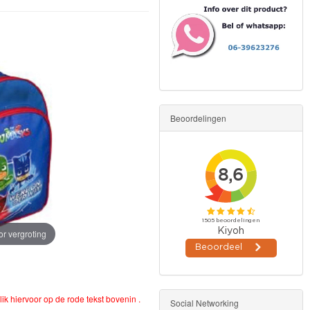
Beoordelingen
or vergroting
lik hiervoor op de rode tekst bovenin .
Social Networking