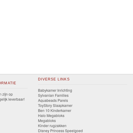
DIVERSE LINKS
ORMATIE
Babykamer Inrichting
n zijn op
Sylvanian Families
elijk leverbaar!
Aquabeads Parels
ToyStory Slaapkamer
Ben 10 Kinderkamer
Halo Megabloks
Megabloks
Kinder rugzakken
Disney Princess Speelgoed