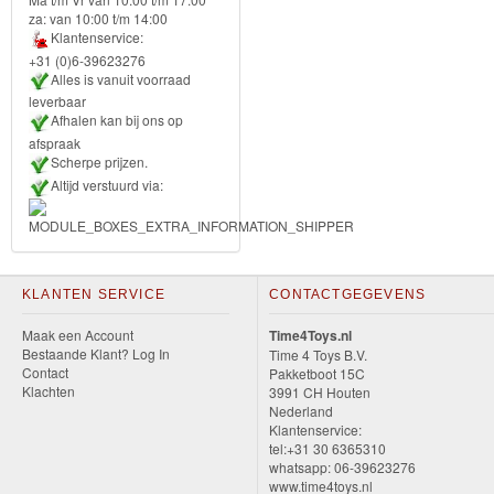
za: van 10:00 t/m 14:00
Forever
Klantenservice:
Friends
+31 (0)6-39623276
Alles is vanuit voorraad
leverbaar
Spiderman
Afhalen kan bij ons op
afspraak
Disney
Scherpe prijzen.
princess
Altijd verstuurd via:
Angry
Birds
KLANTEN SERVICE
CONTACTGEGEVENS
Batman
Maak een Account
Time4Toys.nl
Bestaande Klant? Log In
Time 4 Toys B.V.
Goede
Contact
Pakketboot 15C
Klachten
3991 CH Houten
dinosaurus
Nederland
Klantenservice:
Dora
tel:+31 30 6365310
whatsapp: 06-39623276
-
www.time4toys.nl