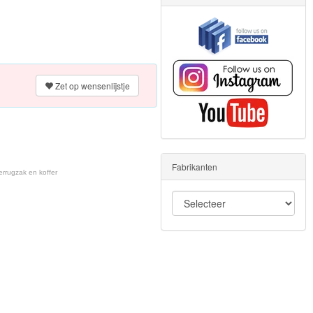
Zet op wensenlijstje
Fabrikanten
errugzak en koffer