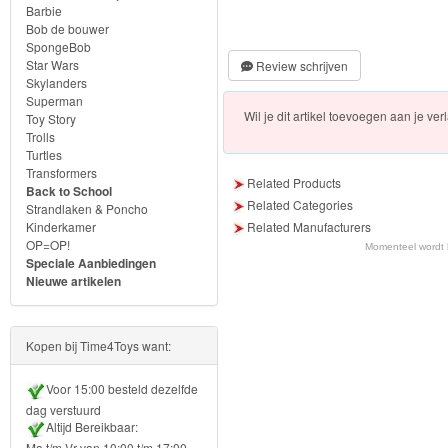
Frozen
Barbie
Bob de bouwer
SpongeBob
Paw
Star Wars
Review schrijven
Patrol
Skylanders
Superman
Wil je dit artikel toevoegen aan je verl
Toy Story
Fireman
Trolls
Turtles
Sam
Transformers
Related Products
Back to School
Magische
Related Categories
Strandlaken & Poncho
Kinderkamer
Related Manufacturers
Eenhoorn
OP=OP!
Momenteel wordt
Speciale Aanbiedingen
Mickey
Nieuwe artikelen
&
Minnie
Kopen bij Time4Toys want:
Puzzels
Voor 15:00 besteld dezelfde
dag verstuurd
Avengers
Altijd Bereikbaar:
Ma t/m Vr van 10:00 t/m 17:00