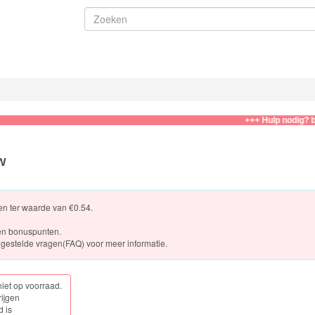
+++ Hulp nodig? bel of w
w
ten ter waarde van €0.54.
en bonuspunten.
gestelde vragen(FAQ)
voor meer informatie.
niet op voorraad.
rijgen
d is