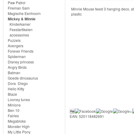
Knuffels
Paw Patrol
Fireman Sam
Minnie Mouse feest 3 hanging deco, af
Schleich
Magische Eenhoorn
plastic
Mickey & Minnie
Kinderkamer
Enchantimals
Feestartikelen
accessoires
Shimmer
Puzzels
Avengers
&
Forever Friends
Spiderman
Shine
Disney princess
Angry Birds
Little
Batman
Goede dinosaurus
Dutch
Dora -Diego
Hello Kitty
PJ
Blaze
Looney tunes
Masks
Minions
Ben 10
Super
Fairies
EAN: 520118482691
Megabloks
Mario
Monster High
My Little Pony