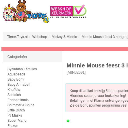
Time4Toys.nl
Webshop
Mickey & Minnie
Minnie Mouse feest 3 hangin
Sylvanian
Categorieën
Families
Minnie Mouse feest 3
Sylvanian Families
Aquabeads
[
MIN82691
]
Aquabeads
Baby Born
Baby Annabell
Baby
Knuffels
Koop dit artikel en krijg 5 bonuspunt
Born
Schleich
Hiermee spaar je voor leuke korting!
Enchantimals
Betalingen met Klarna ontvangen ge
Shimmer & Shine
Zie de
Bonuspunten programma veel 
Baby
Little Dutch
Annabell
PJ Masks
Super Mario
Frozen