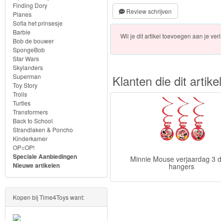
Frozen
Finding Dory
Review schrijven
Planes
Sofia het prinsesje
Paw
Barbie
Wil je dit artikel toevoegen aan je verl
Patrol
Bob de bouwer
SpongeBob
Star Wars
Fireman
Skylanders
Superman
Klanten die dit arti
Sam
Toy Story
Trolls
Magische
Turtles
Transformers
Eenhoorn
Back to School
Strandlaken & Poncho
Mickey
Kinderkamer
OP=OP!
&
Speciale Aanbiedingen
Minnie Mouse verjaardag 3 
Minnie
Nieuwe artikelen
hangers
Kinderkamer
Kopen bij Time4Toys want:
Feestartikelen