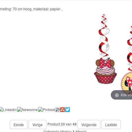
meting: 70 cm hoog, materiaal: papier ,
Klik vo
Product 29 van 48
Eerste
Vorige
Volgende
Laatste
Categorie
Mickey & Minnie