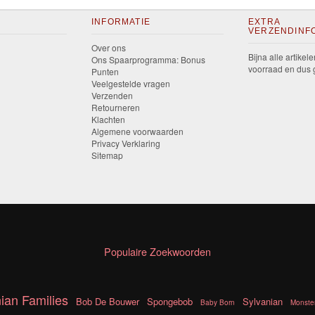
INFORMATIE
EXTRA
VERZENDINF
Over ons
Bijna alle artikele
Ons Spaarprogramma: Bonus
voorraad en dus g
Punten
Veelgestelde vragen
Verzenden
Retourneren
Klachten
Algemene voorwaarden
Privacy Verklaring
Sitemap
Populaire Zoekwoorden
ian Families
Bob De Bouwer
Spongebob
Sylvanian
Baby Born
Monste