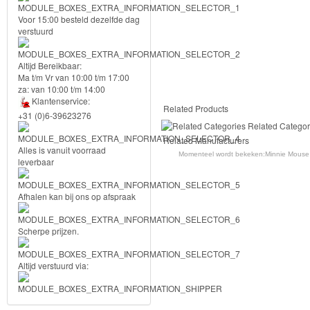
accessoires
Voor 15:00 besteld dezelfde dag
verstuurd
Puzzels
Altijd Bereikbaar:
Ma t/m Vr van 10:00 t/m 17:00
za: van 10:00 t/m 14:00
Avengers
Klantenservice:
Related Products
+31 (0)6-39623276
Forever
Related Categor
Related Manufacturers
Friends
Alles is vanuit voorraad
Momenteel wordt bekeken:
Minnie Mouse 
leverbaar
Spiderman
Afhalen kan bij ons op afspraak
Disney
princess
Scherpe prijzen.
Angry
Altijd verstuurd via:
Birds
Batman