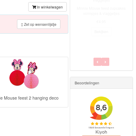
In winkelwagen
Minnie Mouse feest cupcakes
vormpjes & vlaggetjes
€4.95
Zet op wensenlijstje
Bekijken
Beoordelingen
ie Mouse feest 2 hanging deco