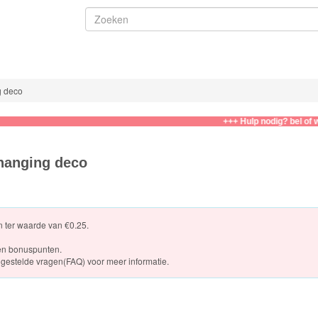
g deco
+++ Hulp nodig? bel of whatsap
 hanging deco
en ter waarde van €0.25.
en bonuspunten.
gestelde vragen(FAQ)
voor meer informatie.