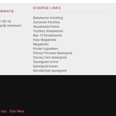
DIVERSE LINKS
ORMATIE
Babykamer Inrichting
n zijn op
Sylvanian Families
elijk leverbaar!
Aquabeads Parels
ToyStory Slaapkamer
Ben 10 Kinderkamer
Halo Megabloks
Megabloks
Kinder rugzakken
Disney Princess Speelgoed
Disney Cars Speelgoed
Speelgoed online
Speelgoed kopen
Monsterhigh speelgoed
Star Wars
r High