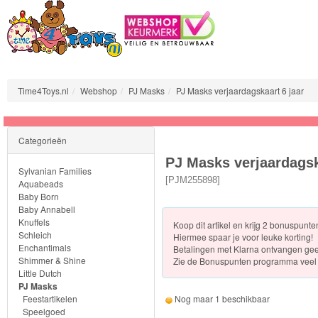
Time4Toys.nl
Webshop
PJ Masks
PJ Masks verjaardagskaart 6 jaar
Sylvanian
Categorieën
Families
PJ Masks verjaardagsk
Sylvanian Families
Aquabeads
[
PJM255898
]
Aquabeads
Baby Born
Baby Annabell
Baby
Knuffels
Koop dit artikel en krijg 2 bonuspunt
Born
Schleich
Hiermee spaar je voor leuke korting!
Enchantimals
Betalingen met Klarna ontvangen ge
Shimmer & Shine
Zie de
Bonuspunten programma veel 
Baby
Little Dutch
Annabell
PJ Masks
Feestartikelen
Nog maar 1 beschikbaar
Speelgoed