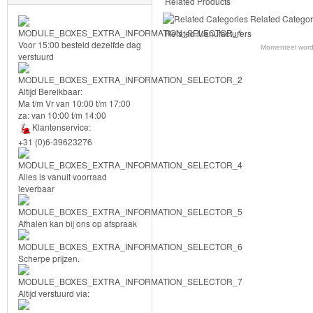
Sam
Related Products
Related Categor
Magische
Related Manufacturers
Voor 15:00 besteld dezelfde dag
Eenhoorn
Momenteel word
verstuurd
Mickey
Altijd Bereikbaar:
&
Ma t/m Vr van 10:00 t/m 17:00
za: van 10:00 t/m 14:00
Minnie
Klantenservice:
+31 (0)6-39623276
Puzzels
Alles is vanuit voorraad
Avengers
leverbaar
Forever
Afhalen kan bij ons op afspraak
Friends
Scherpe prijzen.
Spiderman
Altijd verstuurd via:
Disney