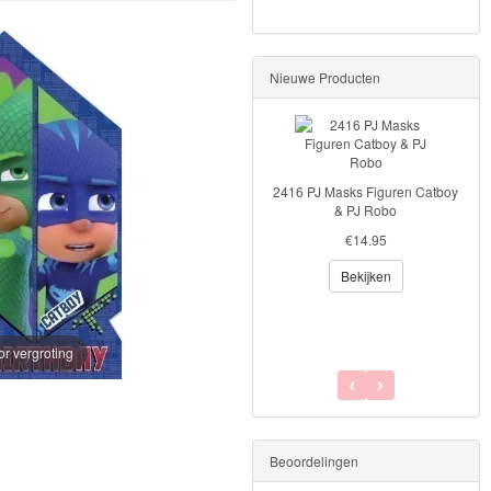
Nieuwe Producten
2364 PJ Masks figuuur set I
2416 PJ Masks Figuren Catboy
€26.95
& PJ Robo
Bekijken
€14.95
Bekijken
or vergroting
Beoordelingen