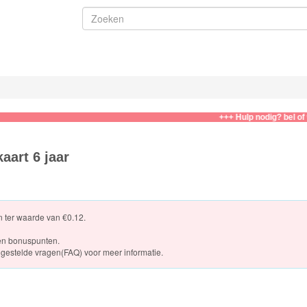
+++ Hulp nodig? bel of whatsap
aart 6 jaar
en ter waarde van €0.12.
en bonuspunten.
gestelde vragen(FAQ)
voor meer informatie.