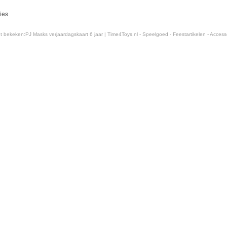
ies
t bekeken:
PJ Masks verjaardagskaart 6 jaar | Time4Toys.nl - Speelgoed - Feestartikelen - Access