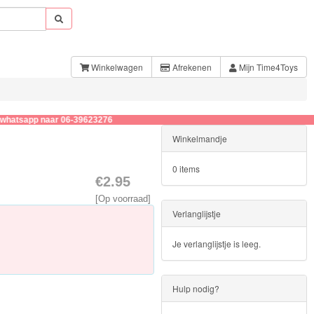
Winkelwagen
Afrekenen
Mijn Time4Toys
p naar 06-39623276
Winkelmandje
0 items
€2.95
[Op voorraad]
Verlanglijstje
Je verlanglijstje is leeg.
Hulp nodig?