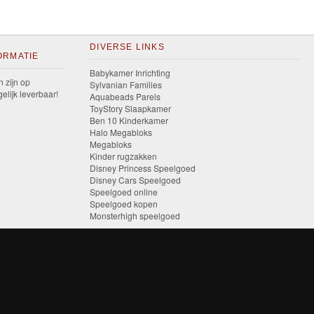
DIVERSE LINKS
ORMATIE
Babykamer Inrichting
n zijn op
Sylvanian Families
elijk leverbaar!
Aquabeads Parels
ToyStory Slaapkamer
Ben 10 Kinderkamer
Halo Megabloks
Megabloks
Kinder rugzakken
Disney Princess Speelgoed
Disney Cars Speelgoed
Speelgoed online
Speelgoed kopen
Monsterhigh speelgoed