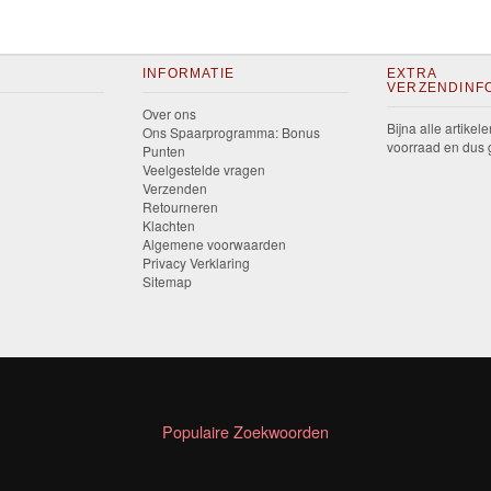
INFORMATIE
EXTRA
VERZENDINF
Over ons
Bijna alle artikele
Ons Spaarprogramma: Bonus
voorraad en dus g
Punten
Veelgestelde vragen
Verzenden
Retourneren
Klachten
Algemene voorwaarden
Privacy Verklaring
Sitemap
Populaire Zoekwoorden