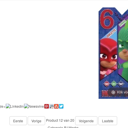
Klik vo
Product 12 van 20
Eerste
Vorige
Volgende
Laatste
Categorie
PJ Masks