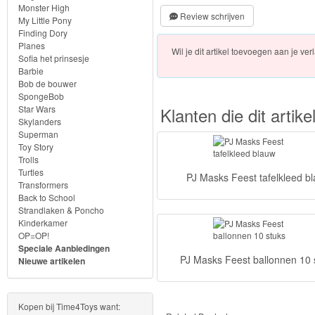
Monster High
Review schrijven
Dekbedovertrekken
My Little Pony
Finding Dory
&
Planes
Wil je dit artikel toevoegen aan je verl
Strandlakens
Sofia het prinsesje
Barbie
Bob de bouwer
Diverse
SpongeBob
Star Wars
Klanten die dit arti
Artikelen
Skylanders
Superman
Toy Story
Super
Trolls
Turtles
Mario
PJ Masks Feest tafelkleed b
Transformers
Back to School
Frozen
Strandlaken & Poncho
Kinderkamer
OP=OP!
Paw
Speciale Aanbiedingen
PJ Masks Feest ballonnen 10 
Patrol
Nieuwe artikelen
Fireman
Kopen bij Time4Toys want: