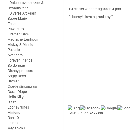
Knuffels
Dekbedovertrekken &
Strandlakens
PJ Masks verjaardagskaart 4 jaar
Schleich
Diverse Artikelen
"Hooray! Have a great day!"
Super Mario
Frozen
Enchantimals
Paw Patrol
Fireman Sam
Shimmer
Magische Eenhoorn
Mickey & Minnie
&
Puzzels
Avengers
Shine
Forever Friends
Spiderman
Little
Disney princess
Angry Birds
Dutch
Batman
Goede dinosaurus
PJ
Dora -Diego
Hello Kitty
Masks
Blaze
Looney tunes
Feestartikelen
Minions
EAN: 5015116255898
Ben 10
Fairies
Speelgoed
Megabloks