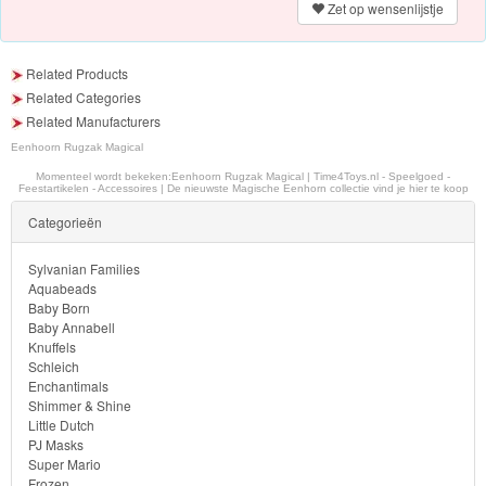
Zet op wensenlijstje
Forever
Friends
Related Products
Related Categories
Spiderman
Related Manufacturers
Disney
Eenhoorn Rugzak Magical
Momenteel wordt bekeken:
Eenhoorn Rugzak Magical | Time4Toys.nl - Speelgoed -
princess
Feestartikelen - Accessoires | De nieuwste Magische Eenhorn collectie vind je hier te koop
Categorieën
Angry
Birds
Sylvanian Families
Aquabeads
Baby Born
Batman
Baby Annabell
Knuffels
Goede
Schleich
Enchantimals
dinosaurus
Shimmer & Shine
Little Dutch
Dora
PJ Masks
Super Mario
-
Frozen