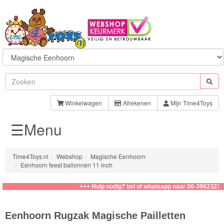
Sylvanian
Families
Winkelwagen
Afrekenen
Mijn Time4Toys
☰Menu
Aquabeads
Baby
Time4Toys.nl
Webshop
Magische Eenhoorn
Born
Eenhoorn feest ballonnen 11 inch
Baby
+++ Hulp nodig? bel of whatsapp naar 06-39623276
Annabell
Eenhoorn Rugzak Magische Pailletten