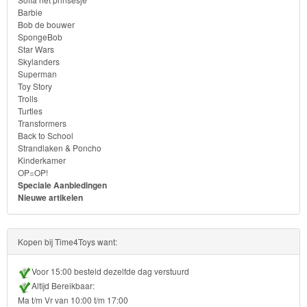
Monster
Barbie
Bob de bouwer
High
SpongeBob
Star Wars
My
Skylanders
Superman
Little
Toy Story
Trolls
Pony
Turtles
Transformers
Finding
Back to School
Strandlaken & Poncho
Dory
Kinderkamer
OP=OP!
Planes
Speciale Aanbiedingen
Nieuwe artikelen
Sofia
het
Kopen bij Time4Toys want:
prinsesje
Voor 15:00 besteld dezelfde dag verstuurd
Barbie
Altijd Bereikbaar:
Ma t/m Vr van 10:00 t/m 17:00