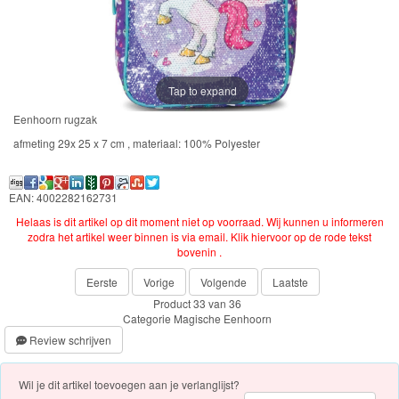
Frozen
Paw
Patrol
Tap to expand
Fireman
Eenhoorn rugzak
Sam
afmeting 29x 25 x 7 cm , materiaal: 100% Polyester
Magische
EAN: 4002282162731
Eenhoorn
Helaas is dit artikel op dit moment niet op voorraad. Wij kunnen u informeren
zodra het artikel weer binnen is via email. Klik hiervoor op de rode tekst
Mickey
bovenin .
&
Eerste
Vorige
Volgende
Laatste
Minnie
Product 33 van 36
Categorie
Magische Eenhoorn
Puzzels
Review schrijven
Avengers
Wil je dit artikel toevoegen aan je verlanglijst?