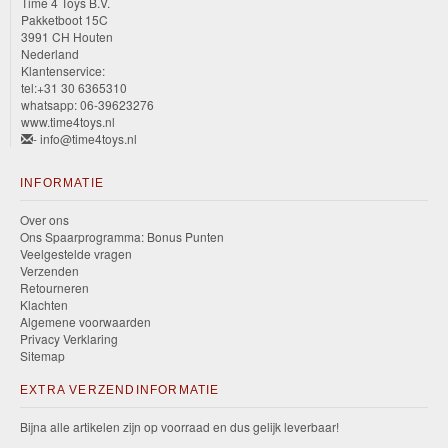
Time 4 Toys B.V.
Pakketboot 15C
3991 CH Houten
Nederland
Klantenservice:
tel:+31 30 6365310
whatsapp: 06-39623276
www.time4toys.nl
- info@time4toys.nl
INFORMATIE
Over ons
Ons Spaarprogramma: Bonus Punten
Veelgestelde vragen
Verzenden
Retourneren
Klachten
Algemene voorwaarden
Privacy Verklaring
Sitemap
EXTRA VERZENDINFORMATIE
Bijna alle artikelen zijn op voorraad en dus gelijk leverbaar!