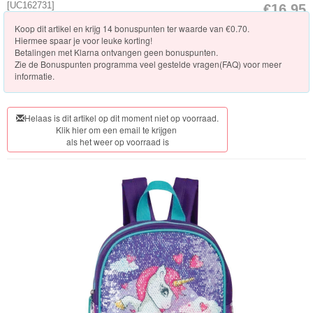
Knuffels
[
UC162731
]
€16.95
Koop dit artikel en krijg 14 bonuspunten ter waarde van €0.70.
Schleich
Hiermee spaar je voor leuke korting!
Betalingen met Klarna ontvangen geen bonuspunten.
Enchantimals
Zie de
Bonuspunten programma veel gestelde vragen(FAQ)
voor meer
informatie.
Shimmer
&
Helaas is dit artikel op dit moment niet op voorraad.
Klik hier om een email te krijgen
Shine
als het weer op voorraad is
Little
Dutch
PJ
Masks
Super
Mario