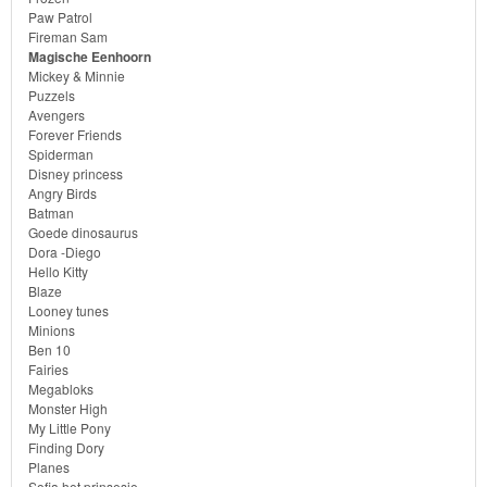
Diego
Paw Patrol
Fireman Sam
Magische Eenhoorn
Hello
Mickey & Minnie
Puzzels
Kitty
Avengers
Forever Friends
Blaze
Spiderman
Disney princess
Angry Birds
Looney
Batman
tunes
Goede dinosaurus
Dora -Diego
Hello Kitty
Minions
Blaze
Looney tunes
Ben
Minions
Ben 10
10
Fairies
Megabloks
Fairies
Monster High
My Little Pony
Finding Dory
Megabloks
Planes
Sofia het prinsesje