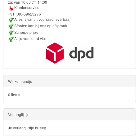
za: van 10:00 t/m 14:00
Bob
Klantenservice:
de
+31 (0)6-39623276
Alles is vanuit voorraad leverbaar
bouwer
Afhalen kan bij ons op afspraak
Scherpe prijzen.
SpongeBob
Altijd verstuurd via:
Star
Wars
Skylanders
Winkelmandje
Superman
0 items
Toy
Story
Verlanglijstje
Trolls
Je verlanglijstje is leeg.
Turtles