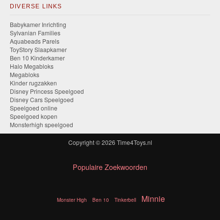
DIVERSE LINKS
Babykamer Inrichting
Sylvanian Families
Aquabeads Parels
ToyStory Slaapkamer
Ben 10 Kinderkamer
Halo Megabloks
Megabloks
Kinder rugzakken
Disney Princess Speelgoed
Disney Cars Speelgoed
Speelgoed online
Speelgoed kopen
Monsterhigh speelgoed
Copyright © 2026
Time4Toys.nl
Populaire Zoekwoorden
Minnie
Monster High
Ben 10
Tinkerbell