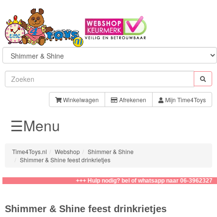
Sylvanian
Families
Winkelwagen
Afrekenen
Mijn Time4Toys
☰Menu
Aquabeads
Baby
Time4Toys.nl
Webshop
Shimmer & Shine
Born
Shimmer & Shine feest drinkrietjes
Baby
+++ Hulp nodig? bel of whatsapp naar 06-39623276
Annabell
Shimmer & Shine feest drinkrietjes