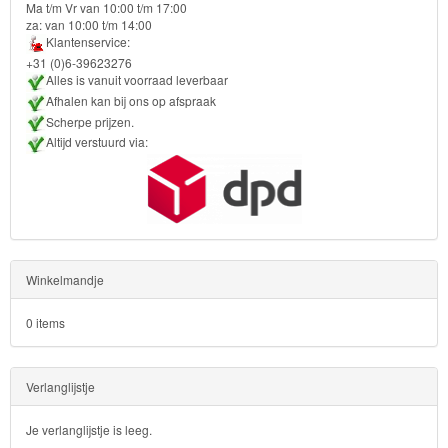
Ma t/m Vr van 10:00 t/m 17:00
School
za: van 10:00 t/m 14:00
Klantenservice:
+31 (0)6-39623276
Strandlaken
Alles is vanuit voorraad leverbaar
&
Afhalen kan bij ons op afspraak
Scherpe prijzen.
Poncho
Altijd verstuurd via:
Kinderkamer
OP=OP!
Winkelmandje
0 items
Verlanglijstje
Je verlanglijstje is leeg.