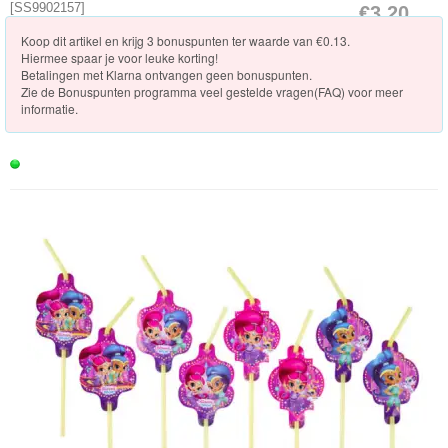
Knuffels
[
SS9902157
]
€3.20
[Op voorraad]
Koop dit artikel en krijg 3 bonuspunten ter waarde van €0.13.
Schleich
Hiermee spaar je voor leuke korting!
Betalingen met Klarna ontvangen geen bonuspunten.
Enchantimals
Zie de
Bonuspunten programma veel gestelde vragen(FAQ)
voor meer
informatie.
Shimmer
&
Shine
Shimmer
&
Shine
Speelgoed
Shimmer
&
Shine