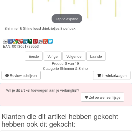
feestartikelen
Servies
Tap to expand
Shimmer & Shine feest drinkrietjes 8 per pak
Little
Dutch
EAN: 0013051739553
PJ
Eerste
Vorige
Volgende
Laatste
Product 8 van 19
Masks
Categorie
Shimmer & Shine
Review schrijven
In winkelwagen
Super
Mario
Wil je dit artikel toevoegen aan je verlanglijst?
Zet op wensenlijstje
Frozen
Paw
Klanten die dit artikel hebben gekocht
hebben ook dit gekocht:
Patrol