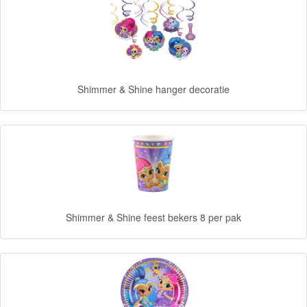
Fireman
Sam
Magische
Eenhoorn
Shimmer & Shine hanger decoratie
Mickey
&
Minnie
Puzzels
Avengers
Shimmer & Shine feest bekers 8 per pak
Forever
Friends
Spiderman