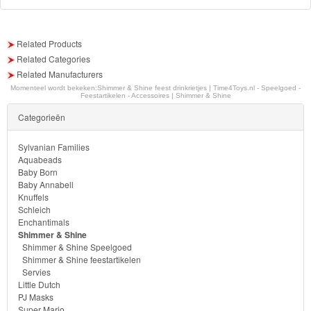
Blaze
Looney
Related Products
Related Categories
tunes
Related Manufacturers
Momenteel wordt bekeken:
Shimmer & Shine feest drinkrietjes | Time4Toys.nl - Speelgoed -
Minions
Feestartikelen - Accessoires | Shimmer & Shine
Categorieën
Ben
10
Sylvanian Families
Aquabeads
Baby Born
Fairies
Baby Annabell
Knuffels
Megabloks
Schleich
Enchantimals
Shimmer & Shine
Monster
Shimmer & Shine Speelgoed
High
Shimmer & Shine feestartikelen
Servies
Little Dutch
My
PJ Masks
Super Mario