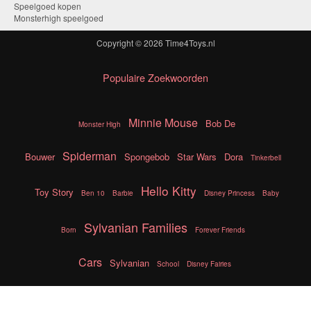
Speelgoed kopen
Monsterhigh speelgoed
Copyright © 2026
Time4Toys.nl
Populaire Zoekwoorden
Minnie Mouse
Bob De
Monster High
Spiderman
Bouwer
Spongebob
Star Wars
Dora
Tinkerbell
Hello Kitty
Toy Story
Ben 10
Barbie
Disney Princess
Baby
Sylvanian Families
Born
Forever Friends
Cars
Sylvanian
School
Disney Fairies