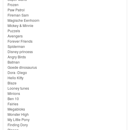
Little
Frozen
Pony
Paw Patrol
Fireman Sam
Magische Eenhoorn
Finding
Mickey & Minnie
Dory
Puzzels
Avengers
Forever Friends
Planes
Spiderman
Disney princess
Sofia
Angry Birds
Batman
het
Goede dinosaurus
prinsesje
Dora -Diego
Hello Kitty
Blaze
Barbie
Looney tunes
Minions
Bob
Ben 10
Fairies
de
Megabloks
Monster High
bouwer
My Little Pony
Finding Dory
Planes