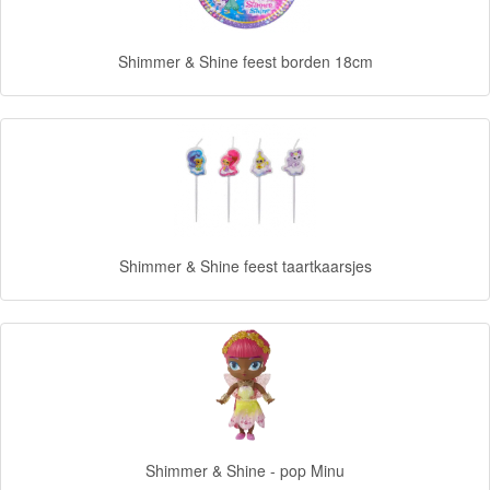
Disney
princess
Shimmer & Shine feest borden 18cm
Angry
Birds
Batman
Goede
Shimmer & Shine feest taartkaarsjes
dinosaurus
Dora
-
Diego
Hello
Kitty
Shimmer & Shine - pop Minu