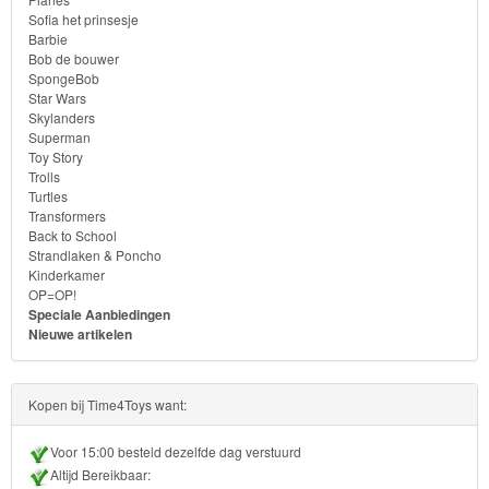
SpongeBob
Sofia het prinsesje
Barbie
Star
Bob de bouwer
Wars
SpongeBob
Star Wars
Skylanders
Skylanders
Superman
Toy Story
Superman
Trolls
Turtles
Transformers
Toy
Back to School
Story
Strandlaken & Poncho
Kinderkamer
OP=OP!
Trolls
Speciale Aanbiedingen
Nieuwe artikelen
Turtles
Transformers
Kopen bij Time4Toys want:
Back
Voor 15:00 besteld dezelfde dag verstuurd
Altijd Bereikbaar:
to