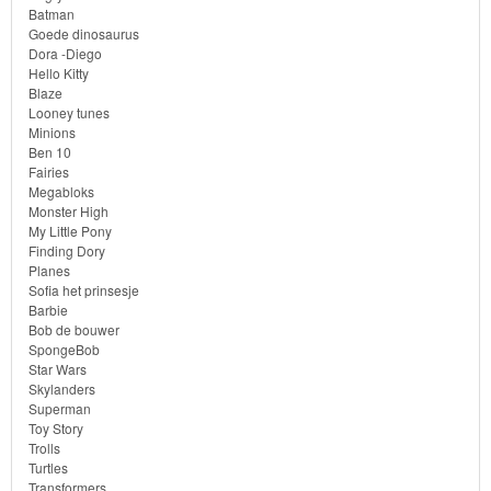
Batman
Toy
Goede dinosaurus
Dora -Diego
Story
Hello Kitty
Blaze
Looney tunes
Trolls
Minions
Ben 10
Turtles
Fairies
Megabloks
Monster High
Transformers
My Little Pony
Finding Dory
Back
Planes
Sofia het prinsesje
to
Barbie
School
Bob de bouwer
SpongeBob
Star Wars
Strandlaken
Skylanders
&
Superman
Toy Story
Poncho
Trolls
Turtles
Transformers