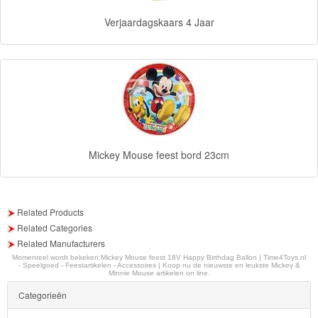
Ben
Verjaardagskaars 4 Jaar
10
Fairies
Megabloks
Monster
High
Mickey Mouse feest bord 23cm
My
Little
Related Products
Pony
Related Categories
Related Manufacturers
Finding
Momenteel wordt bekeken:
Mickey Mouse feest 18V Happy Birthdag Ballon | Time4Toys.nl
Dory
- Speelgoed - Feestartikelen - Accessoires | Koop nu de nieuwste en leukste Mickey &
Minnie Mouse artikelen on line.
Categorieën
Planes