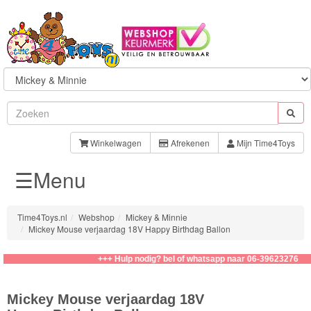
Sylvanian
Families
Winkelwagen
Afrekenen
Mijn Time4Toys
☰Menu
Aquabeads
Baby
Time4Toys.nl
Webshop
Mickey & Minnie
Born
Mickey Mouse verjaardag 18V Happy Birthdag Ballon
Baby
+++ Hulp nodig? bel of whatsapp naar 06-39623276
Annabell
Mickey Mouse verjaardag 18V