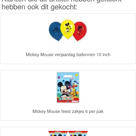
hebben ook dit gekocht:
accessoires
Puzzels
Avengers
Forever
Mickey Mouse verjaardag ballonnen 10 inch
Friends
Spiderman
Disney
princess
Mickey Mouse feest zakjes 6 per pak
Angry
Birds
Batman