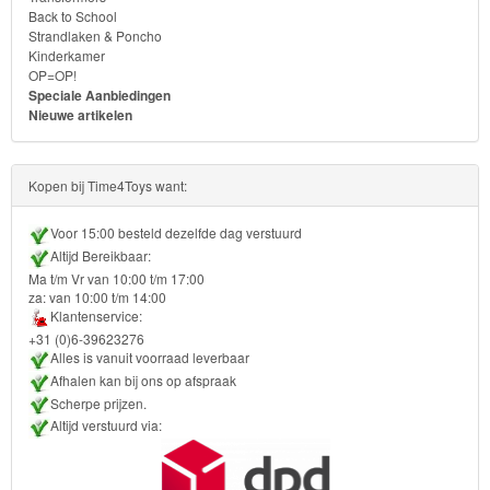
Kinderkamer
Back to School
Strandlaken & Poncho
OP=OP!
Kinderkamer
OP=OP!
Speciale Aanbiedingen
Nieuwe artikelen
Kopen bij Time4Toys want:
Voor 15:00 besteld dezelfde dag verstuurd
Altijd Bereikbaar:
Ma t/m Vr van 10:00 t/m 17:00
za: van 10:00 t/m 14:00
Klantenservice:
+31 (0)6-39623276
Alles is vanuit voorraad leverbaar
Afhalen kan bij ons op afspraak
Scherpe prijzen.
Altijd verstuurd via: