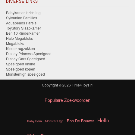
DIVERSE LINKS
Babykamer Inrichting
Sylvanian Families
Aquabeads Parels
ToyStory Slaapkamer
Ben 10 Kinderkamer
Halo Megabloks
Megabloks
Kinder rugzakken
Disney Princess Speelgoed
Disney Cars Speelgoed
Speelgoed online
Speelgoed kopen
Monsterhigh speelgoed
Copyright © 2026
Time4Toys.nl
Populaire Zoekwoorden
Hello
Bob De Bouwer
Baby Born
Monster High