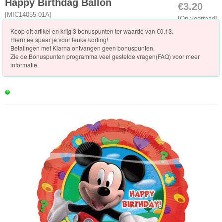
Knuffels
Happy Birthdag Ballon
€3.20
[
MIC14055-01A
]
[Op voorraad]
Schleich
Koop dit artikel en krijg 3 bonuspunten ter waarde van €0.13.
Hiermee spaar je voor leuke korting!
Enchantimals
Betalingen met Klarna ontvangen geen bonuspunten.
Zie de
Bonuspunten programma veel gestelde vragen(FAQ)
voor meer
informatie.
Shimmer
&
Shine
Little
Dutch
PJ
Masks
Super
Mario