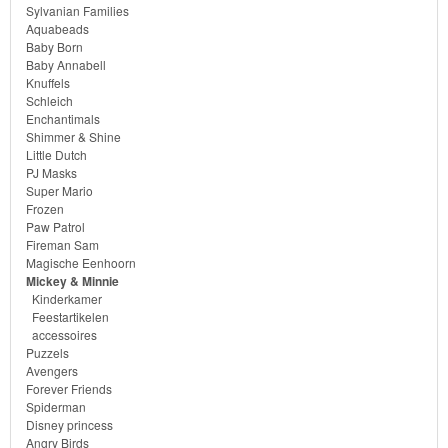
Sylvanian Families
Sofia
Aquabeads
het
Baby Born
Baby Annabell
prinsesje
Knuffels
Schleich
Enchantimals
Barbie
Shimmer & Shine
Little Dutch
Bob
PJ Masks
Super Mario
de
Frozen
bouwer
Paw Patrol
Fireman Sam
Magische Eenhoorn
SpongeBob
Mickey & Minnie
Kinderkamer
Star
Feestartikelen
accessoires
Wars
Puzzels
Avengers
Skylanders
Forever Friends
Spiderman
Disney princess
Superman
Angry Birds