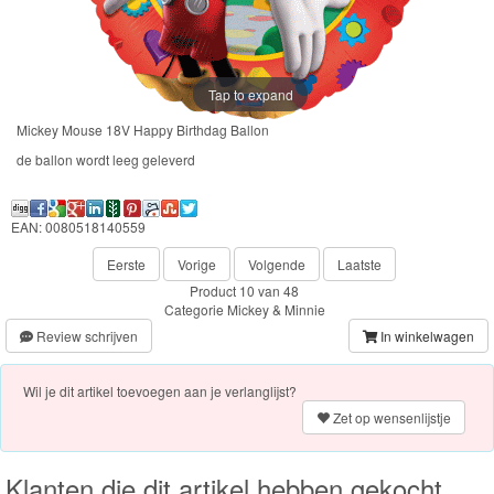
Frozen
Paw
Patrol
Tap to expand
Mickey Mouse 18V Happy Birthdag Ballon
Fireman
de ballon wordt leeg geleverd
Sam
Magische
EAN: 0080518140559
Eenhoorn
Eerste
Vorige
Volgende
Laatste
Product 10 van 48
Mickey
Categorie
Mickey & Minnie
&
Review schrijven
In winkelwagen
Minnie
Wil je dit artikel toevoegen aan je verlanglijst?
Kinderkamer
Zet op wensenlijstje
Feestartikelen
Klanten die dit artikel hebben gekocht