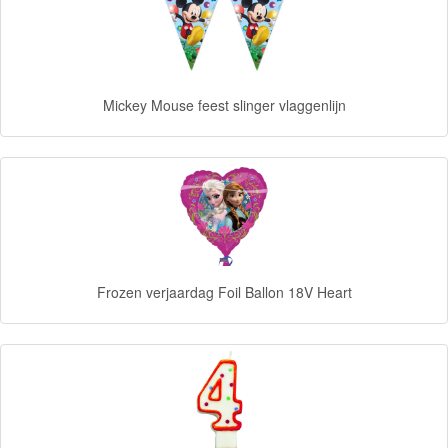
Goede
dinosaurus
Mickey Mouse feest slinger vlaggenlijn
Dora
-
Diego
Hello
Kitty
Blaze
Frozen verjaardag Foil Ballon 18V Heart
Looney
tunes
Minions