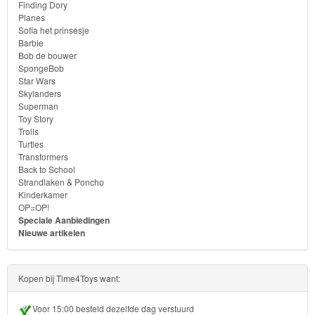
Skylanders
Finding Dory
Planes
Sofia het prinsesje
Superman
Barbie
Bob de bouwer
Toy
SpongeBob
Star Wars
Story
Skylanders
Superman
Trolls
Toy Story
Trolls
Turtles
Turtles
Transformers
Back to School
Transformers
Strandlaken & Poncho
Kinderkamer
OP=OP!
Back
Speciale Aanbiedingen
to
Nieuwe artikelen
School
Kopen bij Time4Toys want:
Strandlaken
&
Voor 15:00 besteld dezelfde dag verstuurd