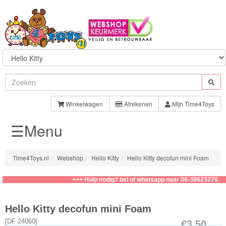
Sylvanian
Families
Winkelwagen
Afrekenen
Mijn Time4Toys
☰Menu
Aquabeads
Baby
Time4Toys.nl
Webshop
Hello Kitty
Hello Kitty decofun mini Foam
Born
+++ Hulp nodig? bel of whatsapp naar 06-39623276
Baby
Annabell
Hello Kitty decofun mini Foam
[
DF 24060
]
€3.50