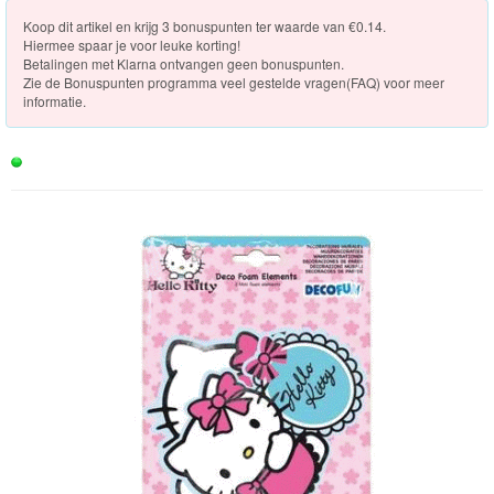
Knuffels
[Op voorraad]
Koop dit artikel en krijg 3 bonuspunten ter waarde van €0.14.
Hiermee spaar je voor leuke korting!
Schleich
Betalingen met Klarna ontvangen geen bonuspunten.
Zie de
Bonuspunten programma veel gestelde vragen(FAQ)
voor meer
Enchantimals
informatie.
Shimmer
&
Shine
Little
Dutch
PJ
Masks
Super
Mario