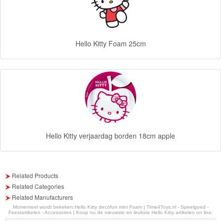
school
servies
Hello Kitty Foam 25cm
vloerkleed
Tassen
en
rugzakken
Feestartikelen
Hello Kitty verjaardag borden 18cm apple
Divers
Blaze
Related Products
Related Categories
Looney
Related Manufacturers
Momenteel wordt bekeken:
Hello Kitty decofun mini Foam | Time4Toys.nl - Speelgoed -
tunes
Feestartikelen - Accessoires | Koop nu de nieuwste en leukste Hello Kitty artikelen on line.