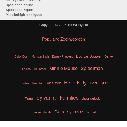
Speelgoed online
Speelgoed kopen
Monsterhigh speelgoed
Copyright © 2026
Time4Toys.nl
Populaire Zoekwoorden
Bob De Bouwer
Baby Born
Monster High
Disney Princess
Disney
Minnie Mouse
Spiderman
Fairies
Tinkerbell
Hello Kitty
Toy Story
Dora
Star
Barbie
Ben 10
Sylvanian Families
Wars
Spongebob
Cars
Sylvanian
Forever Friends
School