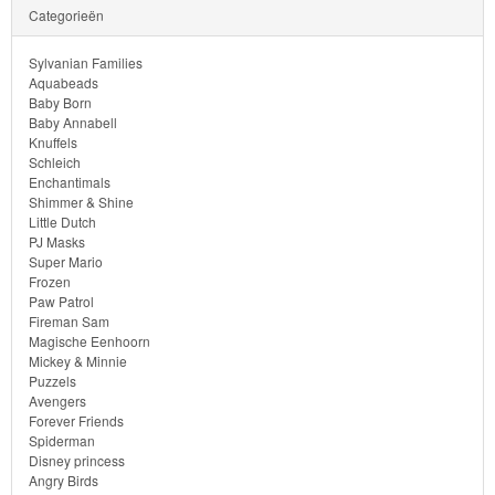
Categorieën
Minions
Sylvanian Families
Ben
Aquabeads
Baby Born
10
Baby Annabell
Knuffels
Fairies
Schleich
Enchantimals
Shimmer & Shine
Megabloks
Little Dutch
PJ Masks
Monster
Super Mario
Frozen
High
Paw Patrol
Fireman Sam
My
Magische Eenhoorn
Mickey & Minnie
Little
Puzzels
Pony
Avengers
Forever Friends
Spiderman
Finding
Disney princess
Angry Birds
Dory