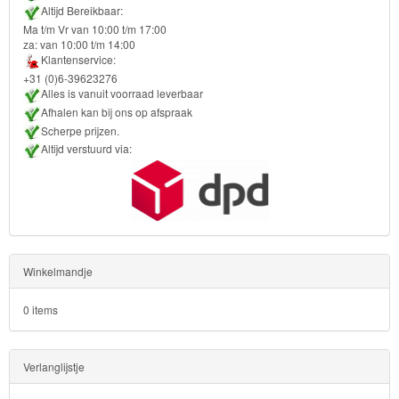
Poncho
Altijd Bereikbaar:
Ma t/m Vr van 10:00 t/m 17:00
za: van 10:00 t/m 14:00
Kinderkamer
Klantenservice:
+31 (0)6-39623276
OP=OP!
Alles is vanuit voorraad leverbaar
Afhalen kan bij ons op afspraak
Scherpe prijzen.
Altijd verstuurd via:
Winkelmandje
0 items
Verlanglijstje