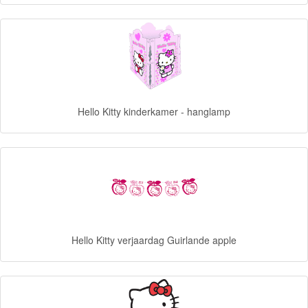
Diego
Hello
Kitty
Kinderkamer
Hello Kitty kinderkamer - hanglamp
dekbedovertrek
lamp
muurstickers
fleecedeken
Hello Kitty verjaardag Guirlande apple
kussen
badlaken