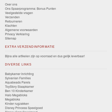
Over ons
Ons Spaarprogramma: Bonus Punten
Veelgestelde vragen
Verzenden
Retourneren
Klachten
Algemene voorwaarden
Privacy Verklaring
Sitemap
EXTRA VERZENDINFORMATIE
Bijna alle artikelen zijn op voorraad en dus gelijk leverbaar!
DIVERSE LINKS
Babykamer Inrichting
Sylvanian Families
Aquabeads Parels
ToyStory Slaapkamer
Ben 10 Kinderkamer
Halo Megabloks
Megabloks
Kinder rugzakken
Disney Princess Speelgoed
Disney Cars Speelgoed