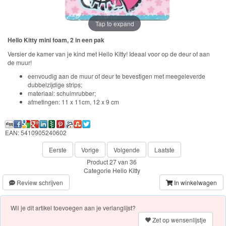
Frozen
Tap to expand
Paw
Hello Kitty mini foam, 2 in een pak
Patrol
Versier de kamer van je kind met Hello Kitty! Ideaal voor op de deur of aan
de muur!
Fireman
eenvoudig aan de muur of deur te bevestigen met meegeleverde
Sam
dubbelzijdige strips;
materiaal: schuimrubber;
Magische
afmetingen: 11 x 11cm, 12 x 9 cm
Eenhoorn
EAN: 5410905240602
Mickey
Eerste
Vorige
Volgende
Laatste
&
Product 27 van 36
Minnie
Categorie
Hello Kitty
Review schrijven
In winkelwagen
Puzzels
Wil je dit artikel toevoegen aan je verlanglijst?
Avengers
Zet op wensenlijstje