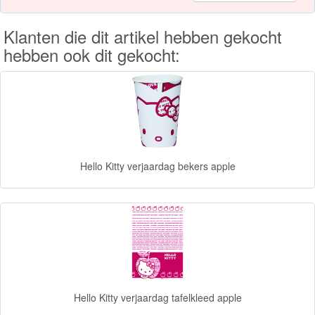
Forever
Klanten die dit artikel hebben gekocht
Friends
hebben ook dit gekocht:
Spiderman
Disney
princess
Angry
Hello Kitty verjaardag bekers apple
Birds
Batman
Goede
dinosaurus
Dora
Hello Kitty verjaardag tafelkleed apple
-