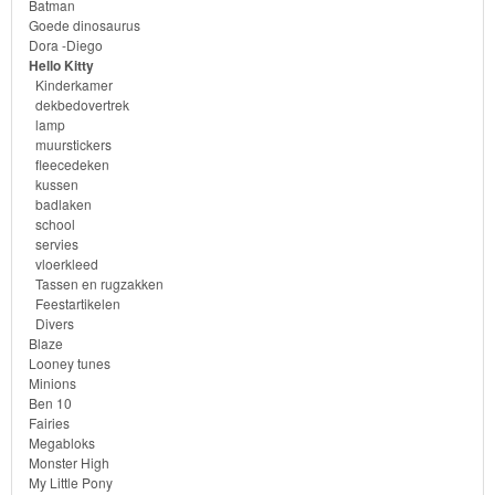
Batman
Goede dinosaurus
Planes
Dora -Diego
Hello Kitty
Kinderkamer
Sofia
dekbedovertrek
het
lamp
muurstickers
prinsesje
fleecedeken
kussen
Barbie
badlaken
school
servies
Bob
vloerkleed
de
Tassen en rugzakken
Feestartikelen
bouwer
Divers
Blaze
SpongeBob
Looney tunes
Minions
Ben 10
Star
Fairies
Megabloks
Wars
Monster High
My Little Pony