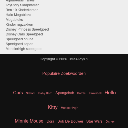
ToyStory Slaapkamer
Ben 10 Kinderkamer
Halo Megabloks
Megabloks
Kinder rugzakken
Disney Princess Speelgoed
Disney Cars Speelgoed
Speelgoed online
Speelgoed kopen
Monsterhigh speelgoed
Copyright © 2026
Time4Toys.nl
Populaire Zoekwoorden
Hello
Cars
Spongebob
School
Baby Born
Barbie
Tinkerbell
Kitty
Monster High
Minnie Mouse
Dora
Bob De Bouwer
Star Wars
Disney