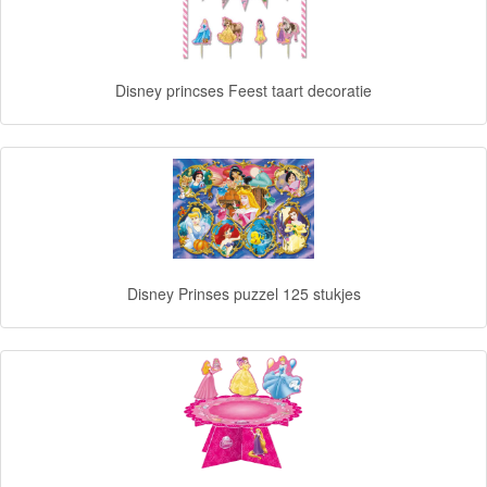
Goede
dinosaurus
Disney princses Feest taart decoratie
Dora
-
Diego
Hello
Kitty
Disney Prinses puzzel 125 stukjes
Blaze
Looney
tunes
Minions