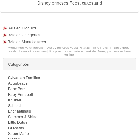
Ben
Disney princses Feest cakestand
10
Fairies
Related Products
Related Categories
Megabloks
Related Manufacturers
Momenteel wordt bekeken:
Disney princses Feest Pinatas | Time4Toys.nl - Speelgoed -
Feestartikelen - Accessoires | Koop nu de nieuwste en leukste Disney princess artikelen
Monster
on line.
High
Categorieën
My
Sylvanian Families
Aquabeads
Little
Baby Born
Pony
Baby Annabell
Knuffels
Schleich
Finding
Enchantimals
Dory
Shimmer & Shine
Little Dutch
PJ Masks
Planes
Super Mario
Frozen