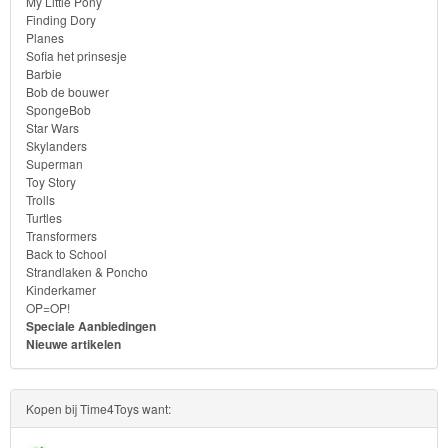
My Little Pony
Finding Dory
Toy
Planes
Sofia het prinsesje
Story
Barbie
Bob de bouwer
Trolls
SpongeBob
Star Wars
Skylanders
Turtles
Superman
Toy Story
Transformers
Trolls
Turtles
Transformers
Back
Back to School
to
Strandlaken & Poncho
Kinderkamer
School
OP=OP!
Speciale Aanbiedingen
Strandlaken
Nieuwe artikelen
&
Poncho
Kopen bij Time4Toys want: