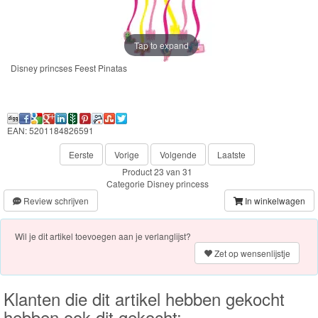
Frozen
Paw
Tap to expand
Patrol
Disney princses Feest Pinatas
Fireman
Sam
EAN: 5201184826591
Magische
Eerste
Vorige
Volgende
Laatste
Eenhoorn
Product 23 van 31
Categorie
Disney princess
Mickey
Review schrijven
In winkelwagen
&
Wil je dit artikel toevoegen aan je verlanglijst?
Minnie
Zet op wensenlijstje
Puzzels
Klanten die dit artikel hebben gekocht
Avengers
hebben ook dit gekocht: