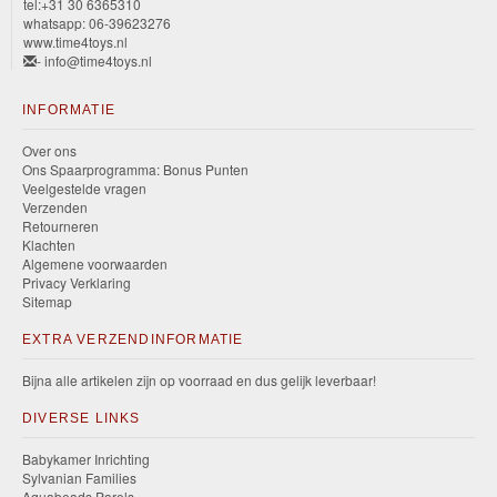
tel:+31 30 6365310
whatsapp: 06-39623276
www.time4toys.nl
- info@time4toys.nl
INFORMATIE
Over ons
Ons Spaarprogramma: Bonus Punten
Veelgestelde vragen
Verzenden
Retourneren
Klachten
Algemene voorwaarden
Privacy Verklaring
Sitemap
EXTRA VERZENDINFORMATIE
Bijna alle artikelen zijn op voorraad en dus gelijk leverbaar!
DIVERSE LINKS
Babykamer Inrichting
Sylvanian Families
Aquabeads Parels