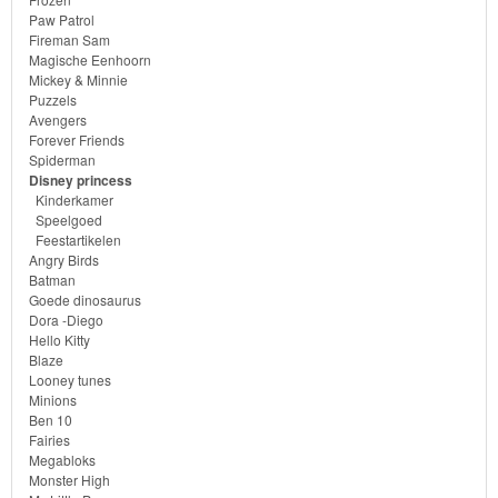
Sofia
Paw Patrol
Fireman Sam
het
Magische Eenhoorn
Mickey & Minnie
prinsesje
Puzzels
Avengers
Barbie
Forever Friends
Spiderman
Disney princess
Bob
Kinderkamer
de
Speelgoed
Feestartikelen
bouwer
Angry Birds
Batman
SpongeBob
Goede dinosaurus
Dora -Diego
Hello Kitty
Star
Blaze
Looney tunes
Wars
Minions
Ben 10
Skylanders
Fairies
Megabloks
Monster High
Superman