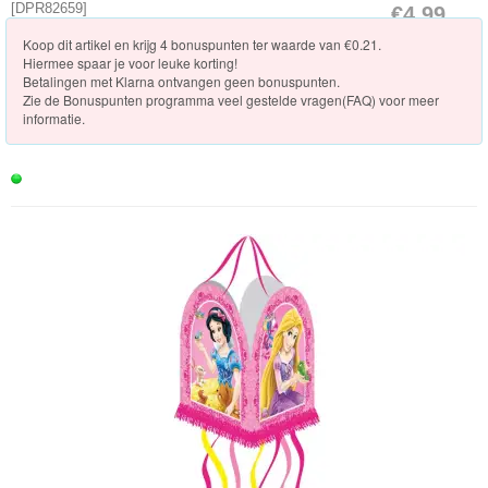
Knuffels
[
DPR82659
]
€4.99
[Op voorraad]
Koop dit artikel en krijg 4 bonuspunten ter waarde van €0.21.
Schleich
Hiermee spaar je voor leuke korting!
Betalingen met Klarna ontvangen geen bonuspunten.
Enchantimals
Zie de
Bonuspunten programma veel gestelde vragen(FAQ)
voor meer
informatie.
Shimmer
&
Shine
Little
Dutch
PJ
Masks
Super
Mario