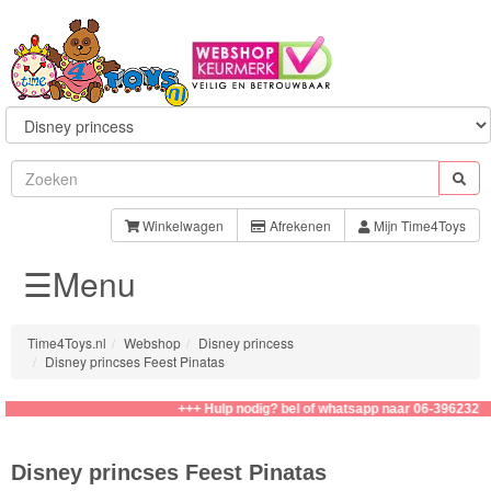
Sylvanian
Families
Winkelwagen
Afrekenen
Mijn Time4Toys
☰Menu
Aquabeads
Baby
Time4Toys.nl
Webshop
Disney princess
Born
Disney princses Feest Pinatas
Baby
+++ Hulp nodig? bel of whatsapp naar 06-39623276
Annabell
Disney princses Feest Pinatas