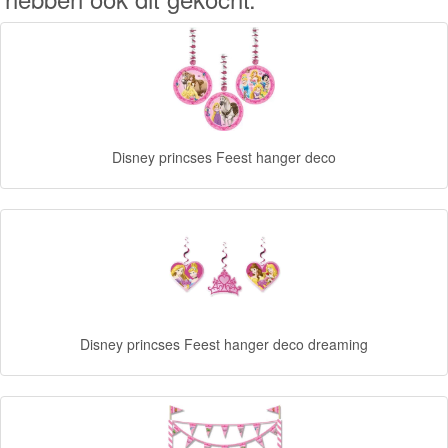
Forever
Friends
Spiderman
Disney
Disney princses Feest hanger deco
princess
Kinderkamer
Speelgoed
Feestartikelen
Disney princses Feest hanger deco dreaming
Angry
Birds
Batman