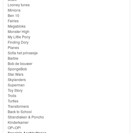
Looney tunes
Minions
Transformers
Ben 10
Fairies
Back
Megabloks
Monster High
to
My Little Pony
School
Finding Dory
Planes
Sofia het prinsesje
Strandlaken
Barbie
Bob de bouwer
&
SpongeBob
Poncho
Star Wars
Skylanders
Superman
Kinderkamer
Toy Story
Trolls
OP=OP!
Turtles
Transformers
Back to School
Strandlaken & Poncho
Kinderkamer
OP=OP!