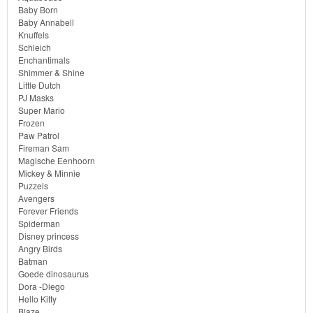
Bob
Baby Born
Baby Annabell
de
Knuffels
Schleich
bouwer
Enchantimals
Shimmer & Shine
SpongeBob
Little Dutch
PJ Masks
Super Mario
Star
Frozen
Wars
Paw Patrol
Fireman Sam
Magische Eenhoorn
Skylanders
Mickey & Minnie
Puzzels
Superman
Avengers
Forever Friends
Spiderman
Toy
Disney princess
Story
Angry Birds
Batman
Goede dinosaurus
Trolls
Dora -Diego
Hello Kitty
Turtles
Blaze