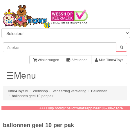
Sylvanian
Families
Winkelwagen
Afrekenen
Mijn Time4Toys
☰Menu
Aquabeads
Baby
Time4Toys.nl
Webshop
Verjaardag versiering
Ballonnen
Born
ballonnen geel 10 per pak
Baby
+++ Hulp nodig? bel of whatsapp naar 06-39623276
Annabell
ballonnen geel 10 per pak