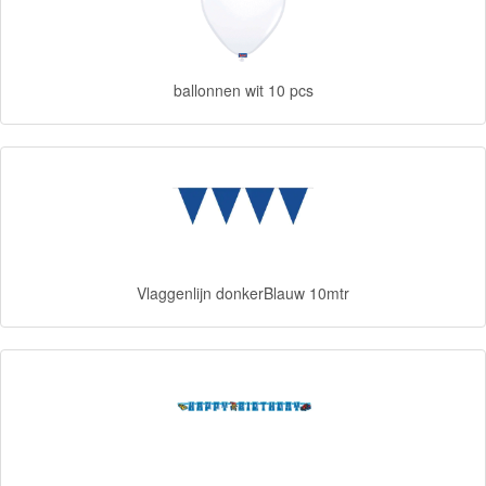
Diego
Hello
ballonnen wit 10 pcs
Kitty
Blaze
Looney
tunes
Minions
Vlaggenlijn donkerBlauw 10mtr
Ben
10
Fairies
Megabloks