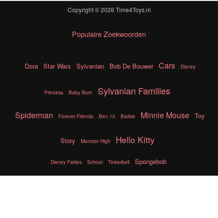
Copyright © 2026
Time4Toys.nl
Populaire Zoekwoorden
Cars
Dora
Star Wars
Sylvanian
Bob De Bouwer
Disney
Sylvanian Families
Princess
Baby Born
Spiderman
Minnie Mouse
Toy
Forever Friends
Ben 10
Barbie
Hello Kitty
Story
Monster High
Spongebob
Disney Fairies
School
Tinkerbell