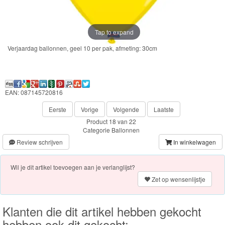
Frozen
Paw
Tap to expand
Patrol
Verjaardag ballonnen, geel 10 per pak, afmeting: 30cm
Fireman
Sam
EAN: 087145720816
Magische
Eerste
Vorige
Volgende
Laatste
Eenhoorn
Product 18 van 22
Categorie
Ballonnen
Mickey
Review schrijven
In winkelwagen
&
Wil je dit artikel toevoegen aan je verlanglijst?
Minnie
Zet op wensenlijstje
Puzzels
Klanten die dit artikel hebben gekocht
Avengers
hebben ook dit gekocht: