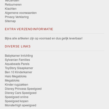
Verzenden
Retourneren
Klachten
Algemene voorwaarden
Privacy Verklaring
Sitemap
EXTRA VERZENDINFORMATIE
Bijna alle artikelen zijn op voorraad en dus gelijk leverbaar!
DIVERSE LINKS
Babykamer Inrichting
Sylvanian Families
Aquabeads Parels
ToyStory Slaapkamer
Ben 10 Kinderkamer
Halo Megabloks
Megabloks
Kinder rugzakken
Disney Princess Speelgoed
Disney Cars Speelgoed
Speelgoed online
Speelgoed kopen
Monsterhigh speelgoed