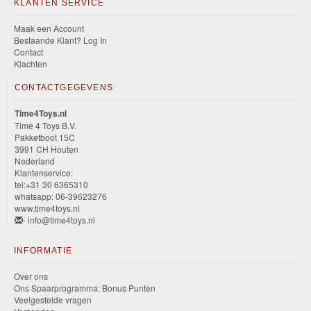
KLANTEN SERVICE
Maak een Account
Bestaande Klant? Log In
Contact
Klachten
CONTACTGEGEVENS
Time4Toys.nl
Time 4 Toys B.V.
Pakketboot 15C
3991 CH Houten
Nederland
Klantenservice:
tel:+31 30 6365310
whatsapp: 06-39623276
www.time4toys.nl
- info@time4toys.nl
INFORMATIE
Over ons
Ons Spaarprogramma: Bonus Punten
Veelgestelde vragen