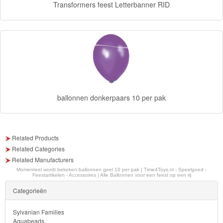
Transformers feest Letterbanner RID
Monster
High
My
Little
Pony
Finding
ballonnen donkerpaars 10 per pak
Dory
Planes
Related Products
Related Categories
Sofia
Related Manufacturers
het
Momenteel wordt bekeken:
ballonnen geel 10 per pak | Time4Toys.nl - Speelgoed -
Feestartikelen - Accessoires | Alle Ballonnen voor een feest op een rij
prinsesje
Categorieën
Barbie
Sylvanian Families
Aquabeads