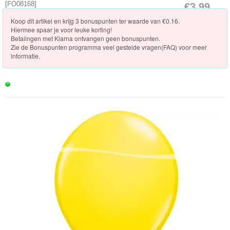
Knuffels
[
FO08168
]
€3.99
[Op voorraad]
Koop dit artikel en krijg 3 bonuspunten ter waarde van €0.16.
Schleich
Hiermee spaar je voor leuke korting!
Betalingen met Klarna ontvangen geen bonuspunten.
Enchantimals
Zie de
Bonuspunten programma veel gestelde vragen(FAQ)
voor meer
informatie.
Shimmer
&
Shine
Little
Dutch
PJ
Masks
Super
Mario