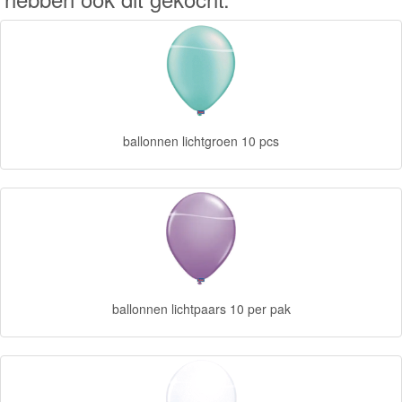
Forever
Friends
Spiderman
Disney
ballonnen lichtgroen 10 pcs
princess
Angry
Birds
Batman
Goede
ballonnen lichtpaars 10 per pak
dinosaurus
Dora
-